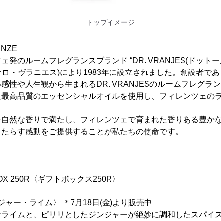
トップイメージ
ENZE
発のルームフレグランスブランド “DR. VRANJES(ドットー
anjes(パオロ・ヴラニエス)により1983年に設立されました。創設
感性や人生観から生まれるDR. VRANJESのルームフレグラ
た最高品質のエッセンシャルオイルを使用し、フィレンツェの
。
を自然な香りで満たし、フィレンツェで育まれた香りある豊か
もたらす感動をご提供することが私たちの使命です。
BOX 250R〈ギフトボックス250R〉
ジンジャー・ライム〉 ＊7月18日(金)より販売中
なライムと、ピリリとしたジンジャーが絶妙に調和したスパイ