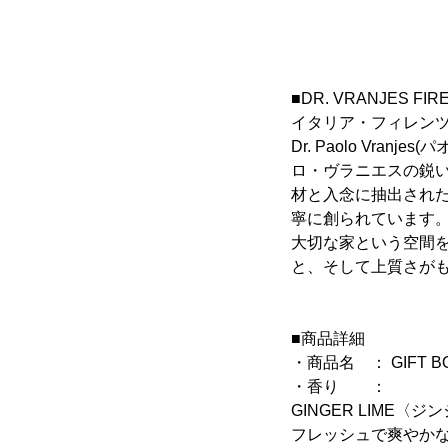
■DR. VRANJES FIR
イタリア・フィレンツェ
Dr. Paolo Vr
ロ・ヴラニエスの鋭い
材と入念に抽出され
寧に創られています
大切な家という空間
と、そして上質さが
■商品詳細
・商品名 ： GIFT 
・香り ：
GINGER LIME〈
フレッシュで爽やか