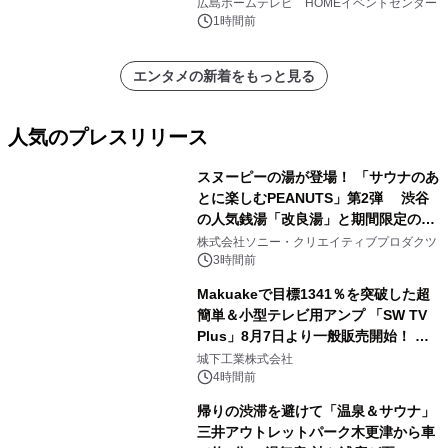
広島ホームテレビ HOMEイベントセンター
1時間前
エンタメの新着をもっと見る
人気のプレスリリース
スヌーピーの湯が登場！ 「サウナのあ
とに楽しむPEANUTS」第2弾 渋谷
の人気銭湯「改良湯」と期間限定のコ
1
ラボレーション サウナイキタイコラ
株式会社ソニー・クリエイティブプロダクツ
ボグッズも発売決定！
3時間前
Makuakeで目標1341％を突破した超
簡単＆小型テレビ用アンプ 「SW TV
Plus」8月7日より一般販売開始！ ケ
2
ーブル1本つなぐだけ、テレビの音が
城下工業株式会社
ぐっと豊かに
4時間前
帰りの渋滞を避けて「温泉＆サウナ」
三井アウトレットパーク木更津から車