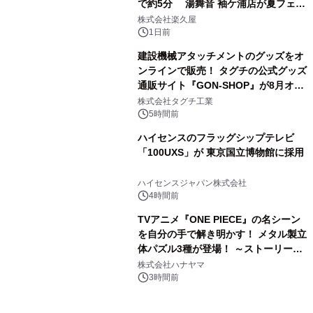
で約5分 湯舞音 袖ケ浦店が夏フェア
3
メニューを提供
株式会社楽久屋
1日前
建設機械アタッチメントのグッズをオ
ンラインで販売！ タグチの公式グッズ
通販サイト『GON-SHOP』が8月オー
4
プン
株式会社タグチ工業
5時間前
ハイセンスのフラッグシップテレビ
「100UXS」が 東京国立博物館に採用
5
ハイセンスジャパン株式会社
4時間前
TVアニメ『ONE PIECE』の名シーン
を自分の手で解き明かす！ メタル製立
体パズル3種が登場！ ～ストーリーと
6
ギミックが融合した 大人の体験型パズ
株式会社ハナヤマ
ルが8月7日(金)12時より先行予約受付
3時間前
開始～