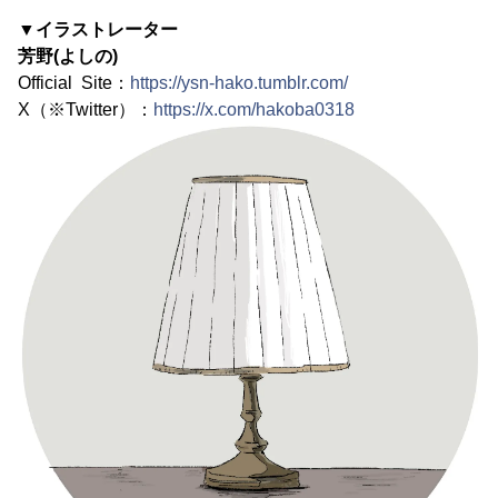
▼イラストレーター
芳野(よしの)
Official Site：
https://ysn-hako.tumblr.com/
X（※Twitter）：
https://x.com/hakoba0318