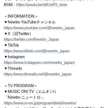
BGM：
https://youtu.be/x6UeR5_lwiw
＜INFORMATION＞
▼Newtro YouTubeチャンネル
https://www.youtube.com/@newtro_japan
▼X（旧Twitter）
https://twitter.com/Newtro_Japan
▼TikTok
https://www.tiktok.com/@newtro_japan
▼Instagram
https://www.instagram.com/newtro_japan/
▼Threads
https://www.threads.net/@newtro_japan
＜TV PROGRAM＞
▼MUSIC ON! TV（エムオン!）
「Newtro-ニュートロ-」
https://www.m-on.jp/program/detail/newtro/