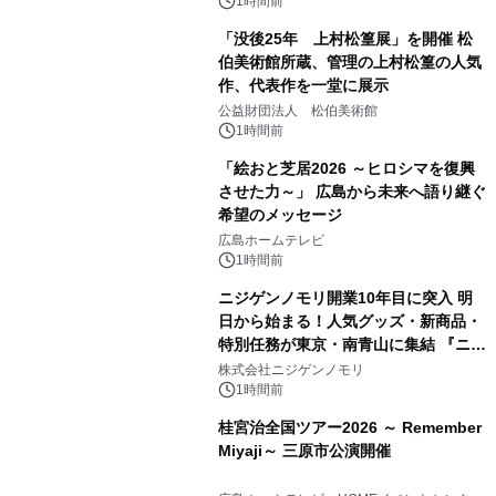
1時間前
「没後25年 上村松篁展」を開催 松
伯美術館所蔵、管理の上村松篁の人気
作、代表作を一堂に展示
公益財団法人 松伯美術館
1時間前
「絵おと芝居2026 ～ヒロシマを復興
させた力～」 広島から未来へ語り継ぐ
希望のメッセージ
広島ホームテレビ
1時間前
ニジゲンノモリ開業10年目に突入 明
日から始まる！人気グッズ・新商品・
特別任務が東京・南青山に集結 『ニジ
ゲンノモリ POPUPストア in Annex
株式会社ニジゲンノモリ
Aoyama』
1時間前
桂宮治全国ツアー2026 ～ Remember
Miyaji～ 三原市公演開催