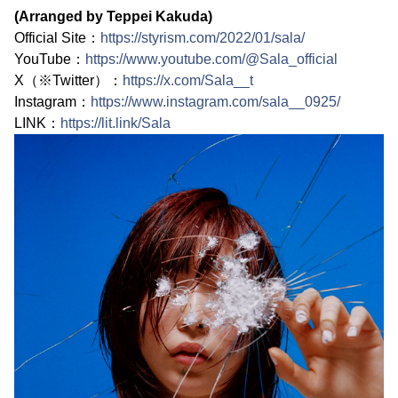
(Arranged by Teppei Kakuda)
Official Site：
https://styrism.com/2022/01/sala/
YouTube：
https://www.youtube.com/@Sala_official
X（※Twitter）：
https://x.com/Sala__t
Instagram：
https://www.instagram.com/sala__0925/
LINK：
https://lit.link/Sala