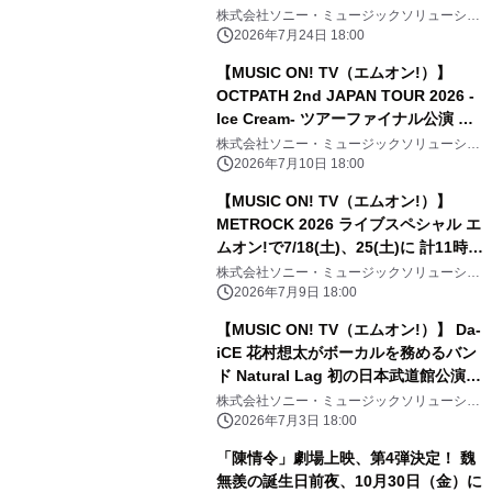
株式会社ソニー・ミュージックソリューショ
ンズ
2026年7月24日 18:00
【MUSIC ON! TV（エムオン!）】
OCTPATH 2nd JAPAN TOUR 2026 -
Ice Cream- ツアーファイナル公演 エ
ムオン!で7/19(日)夜6時30分～独占生
株式会社ソニー・ミュージックソリューショ
ンズ
中継！ 直筆サイン入りTシャツ プレゼ
2026年7月10日 18:00
ントキャンペーン実施中！
【MUSIC ON! TV（エムオン!）】
METROCK 2026 ライブスペシャル エ
ムオン!で7/18(土)、25(土)に 計11時間
にわたってテレビ独占放送！
株式会社ソニー・ミュージックソリューショ
ンズ
2026年7月9日 18:00
【MUSIC ON! TV（エムオン!）】 Da-
iCE 花村想太がボーカルを務めるバン
ド Natural Lag 初の日本武道館公演へ
向けた想いに迫る！ 過去最大級ライブ
株式会社ソニー・ミュージックソリューショ
ンズ
ツアー初日舞台裏にも密着！ エムオ
2026年7月3日 18:00
ン!で7/14(火)夜10時～オンエア！
「陳情令」劇場上映、第4弾決定！ 魏
無羨の誕生日前夜、10月30日（金）に