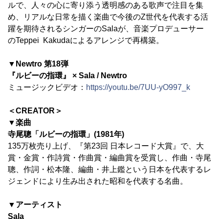
ルで、人々の心に寄り添う透明感のある歌声で注目を集
め、リアルな日常を描く楽曲で今後のZ世代を代表する活
躍を期待されるシンガーのSalaが、音楽プロデューサー
のTeppei Kakudaによるアレンジで再構築。
▼Newtro 第18弾
『ルビーの指環』 × Sala / Newtro
ミュージックビデオ：
https://youtu.be/7UU-yO997_k
＜CREATOR＞
▼楽曲
寺尾聰「ルビーの指環」(1981年)
135万枚売り上げ、『第23回 日本レコード大賞』で、大
賞・金賞・作詩賞・作曲賞・編曲賞を受賞し、作曲・寺尾
聰、作詞・松本隆、編曲・井上鑑という日本を代表するレ
ジェンドにより生み出された昭和を代表する名曲。
▼アーティスト
Sala