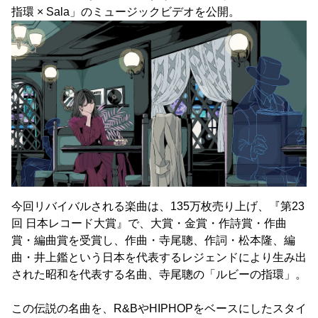
指環 × Sala」のミュージックビデオを公開。
今回リバイバルされる楽曲は、135万枚売り上げ、『第23
回 日本レコード大賞』で、大賞・金賞・作詩賞・作曲
賞・編曲賞を受賞し、作曲・寺尾聰、作詞・松本隆、編
曲・井上鑑という日本を代表するレジェンドにより生み出
された昭和を代表する名曲、寺尾聰の「ルビーの指環」。
この伝説の名曲を、R&BやHIPHOPをベースにしたスタイ