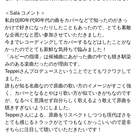
＜Sala コメント＞
私自信80年代90年代の曲をカバーなどで知ったのがきっ
かけで好きになったりしたこともあったので、とても素敵
な企画だなと思い参加させていただきました。
今までレコーディングしてカバーするなどはしたことがな
かったのでとても新鮮な気持ちで臨みました！
「ルビーの指環」は候補曲にあがった曲の中でも聴き馴染
みのある楽曲だったのが理由です。
Teppeiさんプロデュースということでとてもワクワクして
ました。
誰もが知る名曲なので原曲の歌い方のイメージがすごく強
く、カバーとなるとやはり歌い方が似ていきがちなのです
が、なるべく意識せず自分らしく歌えるよう敢えて原曲を
聴きすぎないようにしました。
Teppeiさんによる、原曲をリスペクトしつつも現代ぽさを
とても感じるトラックがとてつもなくかっこいいので是非
そちらに注目して聴いていただきたいです！