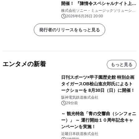
開催！ 『陳情令スペシャルナイト上映
会Ⅳ 2026』東京・大阪・名古屋にて
株式会社ソニー・ミュージックソリューショ
ンズ
開催！
2026年6月26日 20:00
発行者のリリースをもっと見る
エンタメの新着
もっと見る
日刊スポーツ×甲子園歴史館 特別企画
タイガースOB桧山進次郎氏によるト
ークショーを 8月30日（日）に開催！
阪神電気鉄道株式会社
29分前
～ 観光特急「青の交響曲（シンフォニ
ー）」 ～ 運行開始１０周年記念キャ
ンペーンを実施！
近畿日本鉄道株式会社