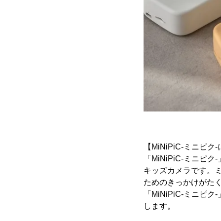
【MiNiPiC-ミニピ
「MiNiPiC-ミ
キッズカメラです。
ためのきっかけがた
「MiNiPiC-ミ
します。