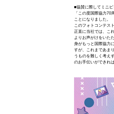
■協賛に際してミニ
「この度国際協力7
ことになりました。
このフォトコンテス
正直に当社では、こ
よりお声がけをいた
身がもっと国際協力
すが、これまであま
うものを難しく考え
のお手伝いができれ