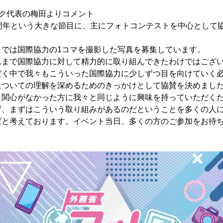
ピク代表の梅田よりコメント
0周年という大きな節目に、主にフォトコンテストを中心として
トでは国際協力の1コマを撮影した写真を募集しています。
れまで国際協力に対して精力的に取り組んできたわけではござ
だく中で我々もこういった国際協力に少しずつ目を向けていく
についての理解を深めるためのきっかけとして協賛を決めまし
り関心がなかった方に我々と同じように興味を持っていただく
ず、まずはこういう取り組みがあるのだということを多くの人
ばと考えております。イベント当日、多くの方のご参加をお待