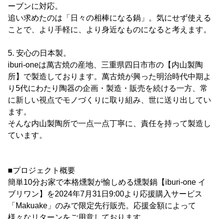
ーブンに対応。
追い求めたのは「日々の相棒になる鍋」。気にせず使える
ことで、より手軽に、より身近なものになると考えます。
5. 安心の日本製。
iburi-oneは萬古焼の産地、三重県四日市市の【内山製陶
所】で製造しております。萬古焼が興った明治時代中期よ
り5代にわたり陶器の企画・製造・販売を続ける一方、常
に新しい視点でモノづくりに取り組み、世に送り出してい
ます。
そんな内山製陶所で一点一点丁寧に、責任を持って製造し
ています。
■プロジェクト概要
簡単10分お家で本格燻製が愉しめる燻製鍋【iburi-one イ
ブリワン】を2024年7月31日9:00より応援購入サービス
「Makuake」のみで限定先行販売。応援金額によって
様々なリターンをご用意しております。