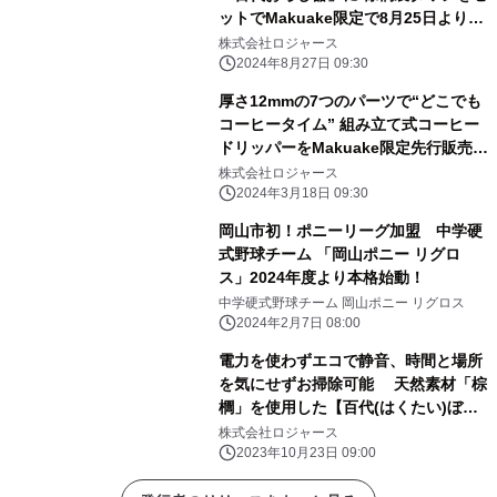
ットでMakuake限定で8月25日より販
売開始！
株式会社ロジャース
2024年8月27日 09:30
厚さ12mmの7つのパーツで“どこでも
コーヒータイム” 組み立て式コーヒー
ドリッパーをMakuake限定先行販売開
始！
株式会社ロジャース
2024年3月18日 09:30
岡山市初！ポニーリーグ加盟 中学硬
式野球チーム 「岡山ポニー リグロ
ス」2024年度より本格始動！
中学硬式野球チーム 岡山ポニー リグロス
2024年2月7日 08:00
電力を使わずエコで静音、時間と場所
を気にせずお掃除可能 天然素材「棕
櫚」を使用した【百代(はくたい)ぼう
き】を 10月21日からMakuakeにて限
株式会社ロジャース
定先行販売
2023年10月23日 09:00