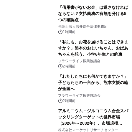
「借用書がないお金」は返さなければ
ならない？支払義務の有無を分ける5
つの確認点
弁護士法人若井綜合法律事務所
1時間前
「私にも、お花を届けることはできま
すか？」熊本のおじいちゃん、おばあ
ちゃんを想う、小学6年生との約束
フラワーライフ振興協議会
2時間前
「わたしたちにも何かできますか？」
子どもたちの一言から、熊本支援の輪
が全国へ
フラワーライフ振興協議会
2時間前
アルミニウム・ジルコニウム合金スパ
ッタリングターゲットの世界市場
（2026年～2032年）、市場規模
（0.995、0.999、その他）・分析レポ
株式会社マーケットリサーチセンター