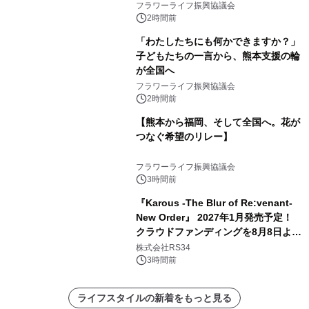
フラワーライフ振興協議会
2時間前
「わたしたちにも何かできますか？」
子どもたちの一言から、熊本支援の輪
が全国へ
フラワーライフ振興協議会
2時間前
【熊本から福岡、そして全国へ。花が
つなぐ希望のリレー】
フラワーライフ振興協議会
3時間前
『Karous -The Blur of Re:venant-
New Order』 2027年1月発売予定！
クラウドファンディングを8月8日より
開始
株式会社RS34
3時間前
ライフスタイルの新着をもっと見る