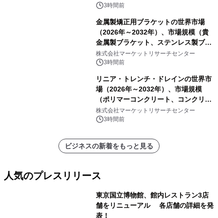
ートを発表
3時間前
金属製矯正用ブラケットの世界市場
（2026年～2032年）、市場規模（貴
金属製ブラケット、ステンレス製ブラ
ケット、純チタン製ブラケット）・分
株式会社マーケットリサーチセンター
析レポートを発表
3時間前
リニア・トレンチ・ドレインの世界市
場（2026年～2032年）、市場規模
（ポリマーコンクリート、コンクリー
ト、プラスチック、金属）・分析レポ
株式会社マーケットリサーチセンター
ートを発表
3時間前
ビジネスの新着をもっと見る
人気のプレスリリース
東京国立博物館、館内レストラン3店
舗をリニューアル 各店舗の詳細を発
表！