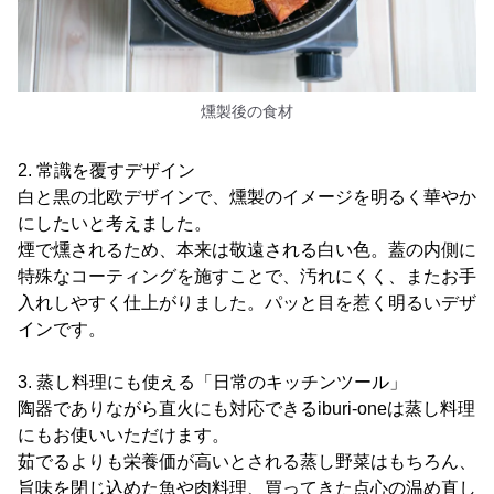
燻製後の食材
2. 常識を覆すデザイン
白と黒の北欧デザインで、燻製のイメージを明るく華やか
にしたいと考えました。
煙で燻されるため、本来は敬遠される白い色。蓋の内側に
特殊なコーティングを施すことで、汚れにくく、またお手
入れしやすく仕上がりました。パッと目を惹く明るいデザ
インです。
3. 蒸し料理にも使える「日常のキッチンツール」
陶器でありながら直火にも対応できるiburi-oneは蒸し料理
にもお使いいただけます。
茹でるよりも栄養価が高いとされる蒸し野菜はもちろん、
旨味を閉じ込めた魚や肉料理、買ってきた点心の温め直し