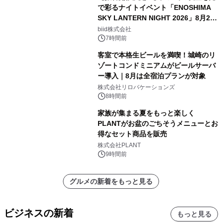
で彩るナイトイベント「ENOSHIMA
SKY LANTERN NIGHT 2026」8月22
日(土)振替開催＆受付スタート！
biid株式会社
7時間前
客室で本格生ビールを満喫！城崎のリ
ゾートコンドミニアムがビールサーバ
ー導入｜8月は全宿泊プランが対象
株式会社リロバケーションズ
8時間前
家族が集まる夏をもっと楽しく
PLANTがお盆のごちそうメニューとお
得なセット商品を販売
株式会社PLANT
9時間前
グルメの新着をもっと見る
ビジネスの新着
もっと見る