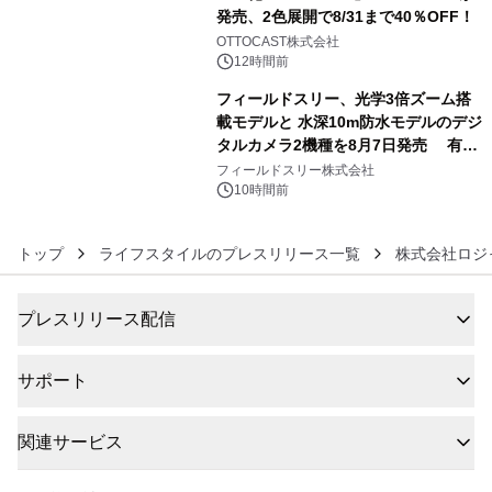
発売、2色展開で8/31まで40％OFF！
5
OTTOCAST株式会社
12時間前
フィールドスリー、光学3倍ズーム搭
載モデルと 水深10m防水モデルのデジ
タルカメラ2機種を8月7日発売 有効
6
約1300万画素、用途別に選べるコンデ
フィールドスリー株式会社
ジ新登場
10時間前
トップ
ライフスタイルのプレスリリース一覧
株式会社ロジ
プレスリリース配信
サポート
関連サービス