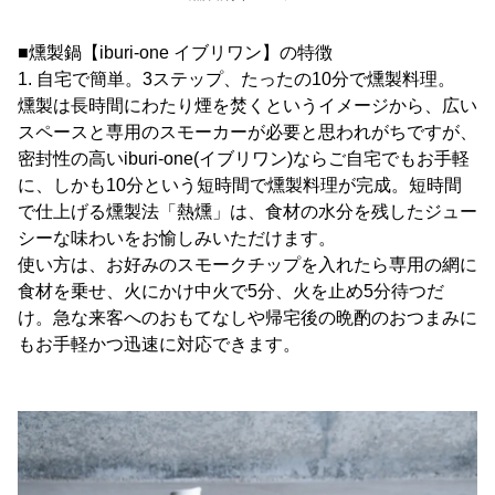
■燻製鍋【iburi-one イブリワン】の特徴
1. 自宅で簡単。3ステップ、たったの10分で燻製料理。
燻製は長時間にわたり煙を焚くというイメージから、広い
スペースと専用のスモーカーが必要と思われがちですが、
密封性の高いiburi-one(イブリワン)ならご自宅でもお手軽
に、しかも10分という短時間で燻製料理が完成。短時間
で仕上げる燻製法「熱燻」は、食材の水分を残したジュー
シーな味わいをお愉しみいただけます。
使い方は、お好みのスモークチップを入れたら専用の網に
食材を乗せ、火にかけ中火で5分、火を止め5分待つだ
け。急な来客へのおもてなしや帰宅後の晩酌のおつまみに
もお手軽かつ迅速に対応できます。