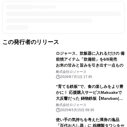
この発行者のリリース
ロジャース、炊飯器に入れるだけの 備
前焼アイテム「炊備前」を6/8発売
お米の甘みと旨みを引き出す一点もの
株式会社ロジャース
2026年7月1日 17:45
“育てる鉄板”で、食の楽しみをより豊
かに！ 応援購入サービスMakuakeで
大反響だった 鋳物鉄板【Maruban(丸
板)】の一般販売開始
株式会社ロジャース
2025年5月15日 09:30
使い手の気持ちを考えた渾身の逸品
「百代おろし器」に 棕櫚製タワシをセ