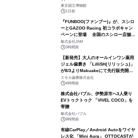
1
東京国立博物館
1日前
『FUNBOO(ファンブー)』が、スシロ
ーとGAZOO Racing 初コラボキャン
ペーンに登場 全国のスシロー店舗で
2
GR 4車種の FUNBOO(ミニカー)付き
株式会社JAM
メニューが展開されます
3時間前
【新発売】大人のオールインワン薬用
ジェル歯磨き 「LilliSH(リリッシュ)」
が8/3よりMakuakeにて先行販売開
3
始！
スモカ歯磨株式会社
4時間前
株式会社バブル、伊勢原市へ3人乗り
EVトゥクトゥク 「VIVEL COCO」を
寄贈
4
株式会社バブル
9時間前
有線CarPlay／Android Autoをワイヤ
レス化 「Mini Aura」 OTTOCASTが