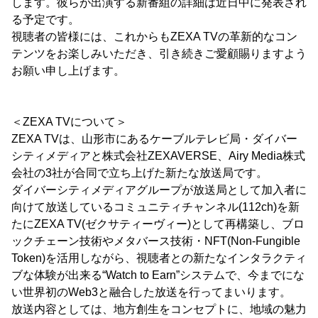
します。彼らが出演する新番組の詳細は近日中に発表され
る予定です。
視聴者の皆様には、これからもZEXA TVの革新的なコン
テンツをお楽しみいただき、引き続きご愛顧賜りますよう
お願い申し上げます。
＜ZEXA TVについて＞
ZEXA TVは、山形市にあるケーブルテレビ局・ダイバー
シティメディアと株式会社ZEXAVERSE、Airy Media株式
会社の3社が合同で立ち上げた新たな放送局です。
ダイバーシティメディアグループが放送局として加入者に
向けて放送しているコミュニティチャンネル(112ch)を新
たにZEXA TV(ゼクサティーヴィー)として再構築し、ブロ
ックチェーン技術やメタバース技術・NFT(Non-Fungible
Token)を活用しながら、視聴者との新たなインタラクティ
ブな体験が出来る“Watch to Earn”システムで、今までにな
い世界初のWeb3と融合した放送を行ってまいります。
放送内容としては、地方創生をコンセプトに、地域の魅力