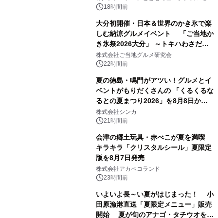
ル
18時間前
大分初開催・日本＆世界のかき氷で楽
しむ納涼グルメイベント 「ご当地か
き氷祭2026大分」 ～トキハわさだタ
3
ウンで8月21日～31日まで11日間限定
株式会社ご当地グルメ研究会
開催～
22時間前
夏の徳島・鳴門がアツい！グルメとイ
ベントがもりだくさんの 「くるくるな
るとの夏まつり2026」を8月8日から9
4
日間開催 ～夏限定メニューや大抽選
株式会社シンカ
会、大学芋スティックの振る舞いも～
21時間前
会津の郷土玩具・赤べこが夏を満喫
キラキラ「クリスタルシール」夏限定
版を8月7日発売
5
株式会社アカベコランド
23時間前
いよいよ長～い夏がはじまった！ 小
田原漁港直送「夏限定メニュー」販売
開始 夏が旬のアナゴ・タチウオを豪