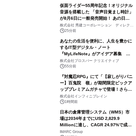
仮面ライダー55周年記念！オリジナル
音源を搭載した 「音声目覚まし時計」
が8月6日に一般発売開始！ あの日の
大興奮が今甦る
株式会社 秀建コーポレーション ディレクト
アートギャラリー
25分前
あなたの生活を便利に、人生を豊かに
するIT型デジタル・ノート
『MyLifeNote』がアイデア募集 優
秀賞100名に1年間無償試用
株式会社プロスパー クリエイティブ
55分前
『対魔忍RPG』にて「【寂しがりバニ
ー】百鬼院 嶺」が期間限定ピックア
ッププレミアムガチャで登場！さらに
マップイベント「バニーとヨミハラク
株式会社インフィニブレイン
ライシス」が開催！
1時間前
日本の倉庫管理システム（WMS）市
場は2034年までにUSD 2,829.9
Millionに達し、CAGR 24.97%で成長
すると予測
IMARC Group