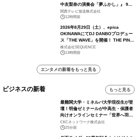
中友梨奈の演奏会「夢ふかし」』 9月
13日(日)に梅田Lateralにて開催
関西テレビ放送株式会社
12時間前
2026年8月29日（土）、epica
OKINAWAにてDJ DANBOプロデュー
ス「THE WAVE」を開催！ THE PINK
TOKYO所属のPINK DANCERS4名が
株式会社SEQUENCE
出演決定
13時間前
エンタメの新着をもっと見る
ビジネスの新着
もっと見る
最難関大学・ミネルバ大学現役生が登
壇！明倫ゼミナールが中高生・保護者
向けオンラインセミナー「世界へ羽ば
たいた先輩が語る、未来の掴み方」を
CKCネットワーク株式会社
8月に無料開催
25分前