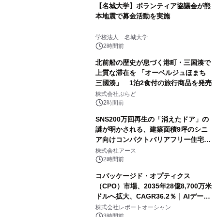
【名城大学】ボランティア協議会が熊
本地震で募金活動を実施
学校法人 名城大学
2時間前
北前船の歴史が息づく港町・三国湊で
上質な滞在を 「オーベルジュほまち
三國湊」 1泊2食付の旅行商品を発売
株式会社ぷらど
2時間前
SNS200万回再生の「消えたドア」の
謎が明かされる、建築面積9坪のシニ
ア向けコンパクトバリアフリー住宅が
誕生
株式会社アース
2時間前
コパッケージド・オプティクス
（CPO）市場、2035年28億8,700万米
ドルへ拡大、CAGR36.2％｜AIデータ
センター・高速光通信需要が成長を加
株式会社レポートオーシャン
速
3時間前