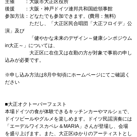
主催 ：大阪市大正区役所
後援 ：大阪・神戸ドイツ連邦共和国総領事館
参加方法：どなたでも参加できます。(費用：無料)
ただし、「大正区民合唱団「大正フロイデ」公
演」及び
「健やかな未来のデザイン～健康シンポジウム
in大正～」については、
大正区に在住又は在勤の方が対象で事前の申し
込みが必要です。
※申し込み方法は8月中旬頃にホームページにてご確認く
ださい
■大正オクトーバーフェスト
本場ドイツの食が体験できるキッチンカーやマルシェで、
ドイツビールやグルメを楽しめます。ドイツ民謡演奏には
「エーデルワイスカペレ＆MARIA」さんが登場し、会場
を盛り上げます。また、大正区ゆかりのアーティストとし