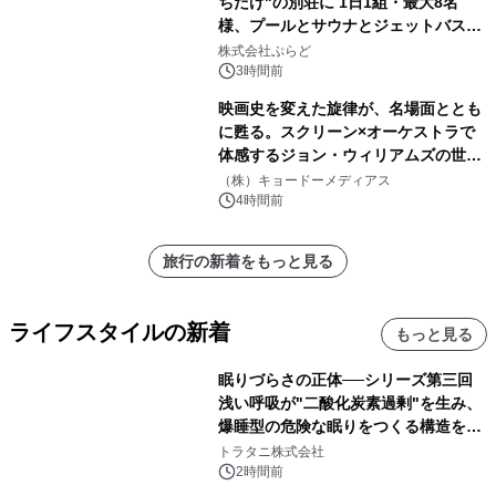
ちだけ"の別荘に 1日1組・最大8名
様、プールとサウナとジェットバス付
きで Villa Mon Temps AWAJIの連泊
株式会社ぷらど
素泊りプラン
3時間前
映画史を変えた旋律が、名場面ととも
に甦る。スクリーン×オーケストラで
体感するジョン・ウィリアムズの世
界。ジョン・ウィリアムズ：シネマ・
（株）キョードーメディアス
スペクタキュラー・コンサート 開催決
4時間前
定！
旅行の新着をもっと見る
ライフスタイルの新着
もっと見る
眠りづらさの正体──シリーズ第三回
浅い呼吸が"二酸化炭素過剰"を生み、
爆睡型の危険な眠りをつくる構造を解
説
トラタニ株式会社
2時間前