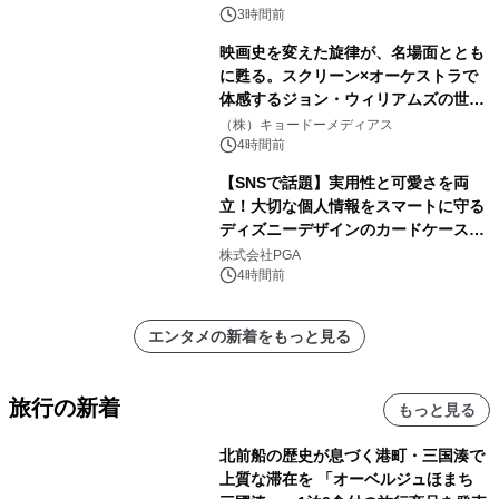
3時間前
映画史を変えた旋律が、名場面ととも
に甦る。スクリーン×オーケストラで
体感するジョン・ウィリアムズの世
界。ジョン・ウィリアムズ：シネマ・
（株）キョードーメディアス
スペクタキュラー・コンサート 開催決
4時間前
定！
【SNSで話題】実用性と可愛さを両
立！大切な個人情報をスマートに守る
ディズニーデザインのカードケースを
株式会社PGAが8月7日発売
株式会社PGA
4時間前
エンタメの新着をもっと見る
旅行の新着
もっと見る
北前船の歴史が息づく港町・三国湊で
上質な滞在を 「オーベルジュほまち