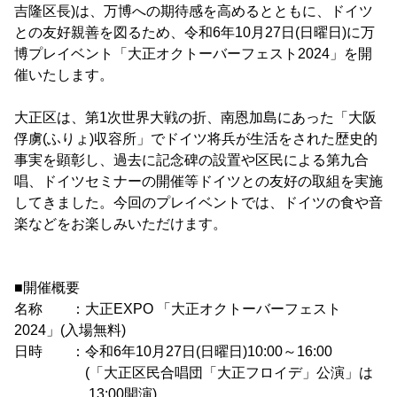
吉隆区長)は、万博への期待感を高めるとともに、ドイツ
との友好親善を図るため、令和6年10月27日(日曜日)に万
博プレイベント「大正オクトーバーフェスト2024」を開
催いたします。
大正区は、第1次世界大戦の折、南恩加島にあった「大阪
俘虜(ふりょ)収容所」でドイツ将兵が生活をされた歴史的
事実を顕彰し、過去に記念碑の設置や区民による第九合
唱、ドイツセミナーの開催等ドイツとの友好の取組を実施
してきました。今回のプレイベントでは、ドイツの食や音
楽などをお楽しみいただけます。
■開催概要
名称 ：大正EXPO 「大正オクトーバーフェスト
2024」(入場無料)
日時 ：令和6年10月27日(日曜日)10:00～16:00
(「大正区民合唱団「大正フロイデ」公演」は
13:00開演)