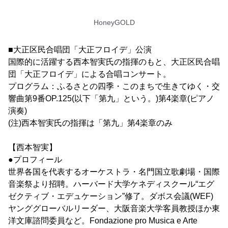
HoneyGOLD
■大正区民合唱団「大正フロイデ」公演
国際的に活躍する西本智実氏の指揮のもと、大正区民合唱
団「大正フロイデ」による合唱コンサート。
プログラム：ふるさとの四季・このまちで生きてゆく・交
響曲第9番OP.125(以下「第九」という。)第4楽章(ピアノ
演奏)
(注)西本智実氏の指揮は「第九」第4楽章のみ
【西本智実】
●プロフィール
世界各国を代表するオーケストラ・名門国立歌劇場・国際
音楽祭より招聘。ハーバード大学ケネディスクール“エグ
ゼクティブ・エデュケーション”修了。ダボス会議(WEF)
ヤンググローバルリーダー、大阪音楽大学客員教授ほか東
洋文庫諮問委員など。Fondazione pro Musica e Arte