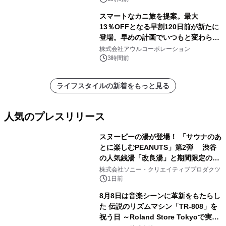
スマートなカニ旅を提案。最大
13％OFFとなる早割120日前が新たに
登場。早めの計画でいつもと変わらぬ
大人の冬旅を。ー夕日ヶ浦温泉「佳松
株式会社アウルコーポレーション
苑 別邸ふうか」ー
3時間前
ライフスタイルの新着をもっと見る
人気のプレスリリース
スヌーピーの湯が登場！ 「サウナのあ
とに楽しむPEANUTS」第2弾 渋谷
の人気銭湯「改良湯」と期間限定のコ
1
ラボレーション サウナイキタイコラ
株式会社ソニー・クリエイティブプロダクツ
ボグッズも発売決定！
1日前
8月8日は音楽シーンに革新をもたらし
た 伝説のリズムマシン「TR-808」を
祝う日 ～Roland Store Tokyoで実機
2