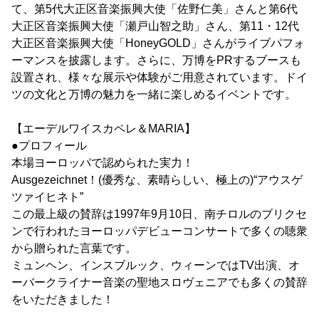
て、第5代大正区音楽振興大使「佐野仁美」さんと第6代
大正区音楽振興大使「瀬戸山智之助」さん、第11・12代
大正区音楽振興大使「HoneyGOLD」さんがライブパフォ
ーマンスを披露します。さらに、万博をPRするブースも
設置され、様々な展示や体験がご用意されています。ドイ
ツの文化と万博の魅力を一緒に楽しめるイベントです。
【エーデルワイスカペレ＆MARIA】
●プロフィール
本場ヨーロッパで認められた実力！
Ausgezeichnet！(優秀な、素晴らしい、極上の)“アウスゲ
ツァイヒネト”
この最上級の賛辞は1997年9月10日、南チロルのブリクセ
ンで行われたヨーロッパデビューコンサートで多くの聴衆
から贈られた言葉です。
ミュンヘン、インスブルック、ウィーンではTV出演、オ
ーバークライナー音楽の聖地スロヴェニアでも多くの賛辞
をいただきました！