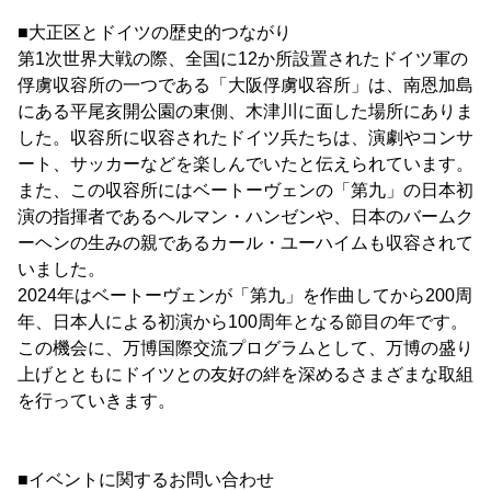
■大正区とドイツの歴史的つながり
第1次世界大戦の際、全国に12か所設置されたドイツ軍の
俘虜収容所の一つである「大阪俘虜収容所」は、南恩加島
にある平尾亥開公園の東側、木津川に面した場所にありま
した。収容所に収容されたドイツ兵たちは、演劇やコンサ
ート、サッカーなどを楽しんでいたと伝えられています。
また、この収容所にはベートーヴェンの「第九」の日本初
演の指揮者であるヘルマン・ハンゼンや、日本のバームク
ーヘンの生みの親であるカール・ユーハイムも収容されて
いました。
2024年はベートーヴェンが「第九」を作曲してから200周
年、日本人による初演から100周年となる節目の年です。
この機会に、万博国際交流プログラムとして、万博の盛り
上げとともにドイツとの友好の絆を深めるさまざまな取組
を行っていきます。
■イベントに関するお問い合わせ