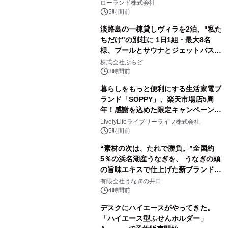
を展示しての 記念キャンペーンを開
ローランド株式会社
催 英国ラジオ「NTS」の 特別プログ
5時間前
ラムや、「TR-808」を愛する伝説的
淡路島の一棟貸しヴィラを2泊、"私た
アーティストを フィーチャーしたアニ
ちだけ"の別荘に 1日1組・最大8名
メーションを公開～
様、プールとサウナとジェットバス付
3
きで Villa Mon Temps AWAJIの連泊
株式会社ぷらど
素泊りプラン
3時間前
暮らしをもっと便利にする生活家電ブ
ランド「SOPPY」、楽天市場店5周
年！感謝を込めた限定キャンペーンを
4
8月10日より開催
LivelyLifeライブリーライフ株式会社
5時間前
“素材の次は、たれで勝負。”全国約
5％の浜名湖産うなぎを、 うなぎの頭
の旨味エキスで仕上げた新ブランド
5
「井口の誉」誕生
有限会社うなぎの井口
4時間前
デスクにハイエースがやってきた。
「ハイエース型ふせんホルダー」