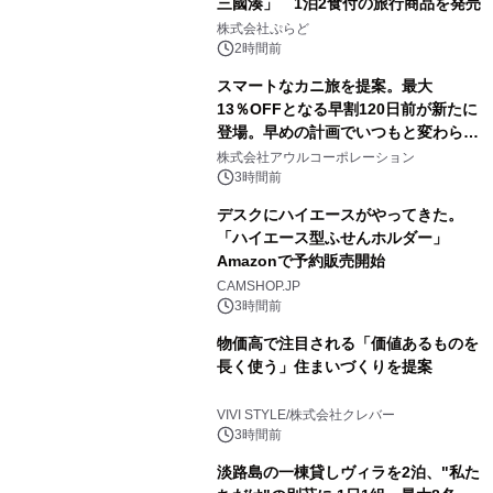
三國湊」 1泊2食付の旅行商品を発売
株式会社ぷらど
2時間前
スマートなカニ旅を提案。最大
13％OFFとなる早割120日前が新たに
登場。早めの計画でいつもと変わらぬ
大人の冬旅を。ー夕日ヶ浦温泉「佳松
株式会社アウルコーポレーション
苑 別邸ふうか」ー
3時間前
デスクにハイエースがやってきた。
「ハイエース型ふせんホルダー」
Amazonで予約販売開始
CAMSHOP.JP
3時間前
物価高で注目される「価値あるものを
長く使う」住まいづくりを提案
VIVI STYLE/株式会社クレバー
3時間前
淡路島の一棟貸しヴィラを2泊、"私た