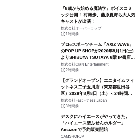
『8歳から始める魔法学』ボイスコミ
ック公開！ 村瀬歩、藤原夏海ら大人気
キャストが出演！
株式会社オーバーラップ
1時間前
プロeスポーツチーム『AXIZ WAVE』
のPOP UP SHOPが2026年8月1日(土)
よりSHIBUYA TSUTAYA 6階 IP書店で
開催決定！！
株式会社ClaN Entertainment
2時間前
【グランドオープン】エニタイムフィ
ットネス二子玉川店（東京都世田谷
区）2026年8月8日（土）＜24時間年
中無休のフィットネスジム＞
株式会社Fast Fitness Japan
3時間前
デスクにハイエースがやってきた。
「ハイエース型ふせんホルダー」
Amazonで予約販売開始
CAMSHOP.JP