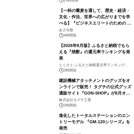
23時間前
【一杯の蕎麦を通して、歴史・経済・
文化・作法、世界への広がりまでを学
べる】『ビジネスエリートのための 教
2
養としての蕎麦』2026年8月25日
あさ出版
（火）発売
4時間前
【2026年8月版】ふるさと納税でもら
える『焼酎』の還元率ランキングを発
表
3
とくさと-ふるさと納税還元率ランキング-
3時間前
建設機械アタッチメントのグッズをオ
ンラインで販売！ タグチの公式グッズ
通販サイト『GON-SHOP』が8月オー
4
プン
株式会社タグチ工業
2時間前
進化したトータルステーションのエン
トリーモデル 『GM-120シリーズ』を
発売
5