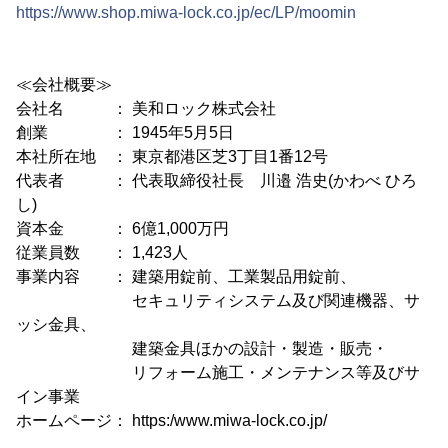
https://www.shop.miwa-lock.co.jp/ec/LP/moomin
≪会社概要≫
会社名 ： 美和ロック株式会社
創業 ： 1945年5月5日
本社所在地 ： 東京都港区芝3丁目1番12号
代表者 ： 代表取締役社長 川邉 浩史(かわべ ひろ
し)
資本金 ： 6億1,000万円
従業員数 ： 1,423人
事業内容 ： 建築用錠前、工業製品用錠前、
セキュリティシステム及び関連機器、サ
ッシ金具、
建築金具ほかの設計・製造・販売・
リフォーム施工・メンテナンス等及びサ
イン事業
ホームページ： https:/www.miwa-lock.co.jp/