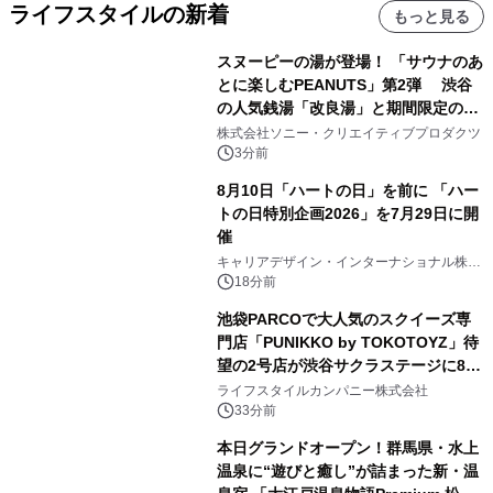
ライフスタイルの新着
もっと見る
スヌーピーの湯が登場！ 「サウナのあ
とに楽しむPEANUTS」第2弾 渋谷
の人気銭湯「改良湯」と期間限定のコ
ラボレーション サウナイキタイコラ
株式会社ソニー・クリエイティブプロダクツ
ボグッズも発売決定！
3分前
8月10日「ハートの日」を前に 「ハー
トの日特別企画2026」を7月29日に開
催
キャリアデザイン・インターナショナル株式
会社
18分前
池袋PARCOで大人気のスクイーズ専
門店「PUNIKKO by TOKOTOYZ」待
望の2号店が渋谷サクラステージに8月
21日オープン！
ライフスタイルカンパニー株式会社
33分前
本日グランドオープン！群馬県・水上
温泉に“遊びと癒し”が詰まった新・温