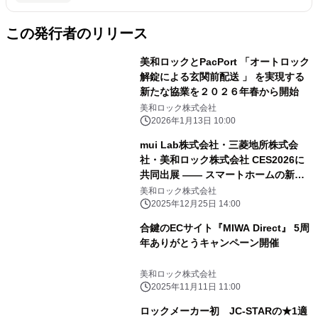
この発行者のリリース
美和ロックとPacPort 「オートロック
解錠による玄関前配送 」 を実現する
新たな協業を２０２６年春から開始
美和ロック株式会社
2026年1月13日 10:00
mui Lab株式会社・三菱地所株式会
社・美和ロック株式会社 CES2026に
共同出展 ―― スマートホームの新し
い体験を世界へ
美和ロック株式会社
2025年12月25日 14:00
合鍵のECサイト『MIWA Direct』 5周
年ありがとうキャンペーン開催
美和ロック株式会社
2025年11月11日 11:00
ロックメーカー初 JC-STARの★1適