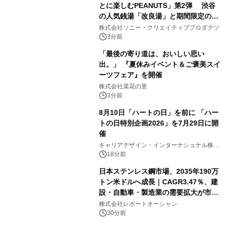
とに楽しむPEANUTS」第2弾 渋谷
の人気銭湯「改良湯」と期間限定のコ
ラボレーション サウナイキタイコラ
株式会社ソニー・クリエイティブプロダクツ
ボグッズも発売決定！
3分前
「最後の寄り道は、おいしい思い
出。」 『夏休みイベント＆ご褒美スイ
ーツフェア』を開催
株式会社菜花の里
3分前
8月10日「ハートの日」を前に 「ハー
トの日特別企画2026」を7月29日に開
催
キャリアデザイン・インターナショナル株式
会社
18分前
日本ステンレス鋼市場、2035年190万
トン米ドルへ成長｜CAGR3.47％、建
設・自動車・製造業の需要拡大が市場
を牽引
株式会社レポートオーシャン
30分前