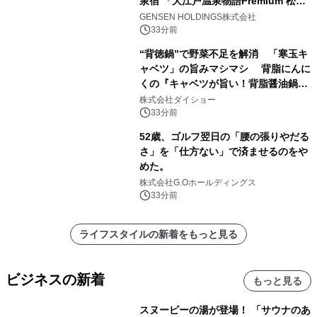
泉宿 「大江戸温泉物語Premium 松乃
井」が誕生
GENSEN HOLDINGS株式会社
33分前
“背徳鍋”で野菜不足を解消 「寒玉キ
ャベツ」の旨みマシマシ 背脂にんに
くの『キャベツが旨い！背脂醤油鍋ス
ープ』発売
株式会社ダイショー
33分前
52歳、ゴルフ翌日の「腰の張りやだる
さ」を「仕方ない」で済ませるのをや
めた。
株式会社G.Oホールディングス
33分前
ライフスタイルの新着をもっと見る
ビジネスの新着
もっと見る
スヌーピーの湯が登場！ 「サウナのあ