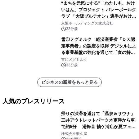
“まちを元気にする”「わたしも、おけ
いはん」プロジェクト バレーボールク
ラブ 「大阪ブルテオン」選手がおけい
はんに。
京阪ホールディングス株式会社
33分前
雪印メグミルク 経済産業省「ＤＸ認
定事業者」の認定を取得 デジタルによ
る事業基盤の強化を通じて「食の持続
性」を実現
雪印メグミルク
33分前
ビジネスの新着をもっと見る
人気のプレスリリース
帰りの渋滞を避けて「温泉＆サウナ」
三井アウトレットパーク木更津から車
で約5分 湯舞音 袖ケ浦店が夏フェア
1
メニューを提供
株式会社楽久屋