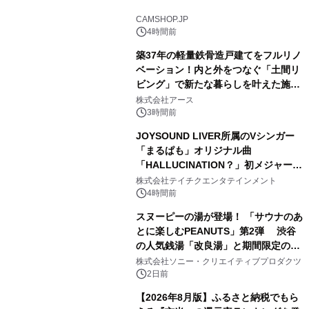
2
CAMSHOP.JP
4時間前
築37年の軽量鉄骨造戸建てをフルリノ
ベーション！内と外をつなぐ「土間リ
ビング」で新たな暮らしを叶えた施工
3
事例を株式会社アースが公開
株式会社アース
3時間前
JOYSOUND LIVER所属のVシンガー
「まるぱも」オリジナル曲
「HALLUCINATION？」初メジャー配
4
信リリース決定！
株式会社テイチクエンタテインメント
4時間前
スヌーピーの湯が登場！ 「サウナのあ
とに楽しむPEANUTS」第2弾 渋谷
の人気銭湯「改良湯」と期間限定のコ
5
ラボレーション サウナイキタイコラ
株式会社ソニー・クリエイティブプロダクツ
ボグッズも発売決定！
2日前
【2026年8月版】ふるさと納税でもら