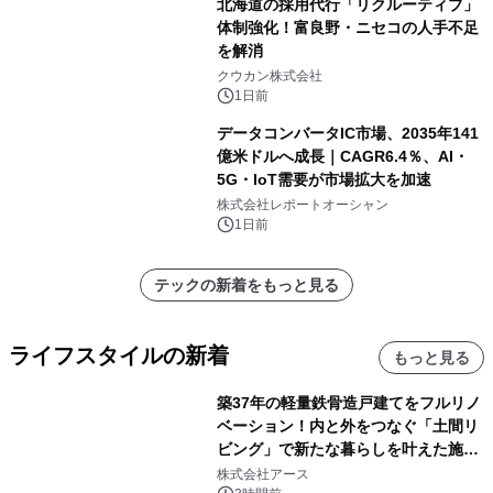
北海道の採用代行「リクルーティブ」
体制強化！富良野・ニセコの人手不足
を解消
クウカン株式会社
1日前
データコンバータIC市場、2035年141
億米ドルへ成長｜CAGR6.4％、AI・
5G・IoT需要が市場拡大を加速
株式会社レポートオーシャン
1日前
テックの新着をもっと見る
ライフスタイルの新着
もっと見る
築37年の軽量鉄骨造戸建てをフルリノ
ベーション！内と外をつなぐ「土間リ
ビング」で新たな暮らしを叶えた施工
事例を株式会社アースが公開
株式会社アース