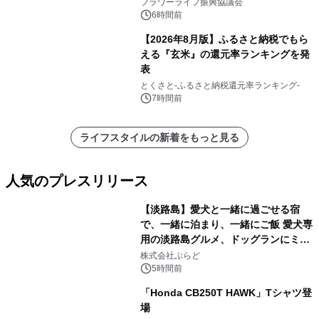
フラワーライフ振興協議会
6時間前
【2026年8月版】ふるさと納税でもら
える『玄米』の還元率ランキングを発
表
とくさと-ふるさと納税還元率ランキング-
7時間前
ライフスタイルの新着をもっと見る
人気のプレスリリース
【淡路島】愛犬と一緒に過ごせる宿
で、一緒に泊まり、一緒にご飯 愛犬専
用の淡路島グルメ、ドッグランにミニ
1
プール グランピングとトレーラーハウ
株式会社ぷらど
スの2施設で
5時間前
「Honda CB250T HAWK」Tシャツ登
場