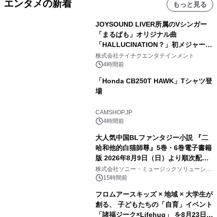
エンタメの新着
もっと見る
JOYSOUND LIVER所属のVシンガー
「まるぱも」オリジナル曲
「HALLUCINATION？」初メジャー配
信リリース決定！
株式会社テイチクエンタテインメント
4時間前
「Honda CB250T HAWK」Tシャツ登
場
CAMSHOP.JP
4時間前
大人気中国BLファンタジー小説 『二
哈和他的白猫師尊』5巻・6巻電子書籍
版 2026年8月9日（日）より順次配信
開始
株式会社ソニー・ミュージックソリューショ
ンズ
15時間前
フロムアースキッズ × 地域 × 大学生が
創る、 子どもたちの「自育」イベント
「諸福ジーク×Lifehug」 を8月23日