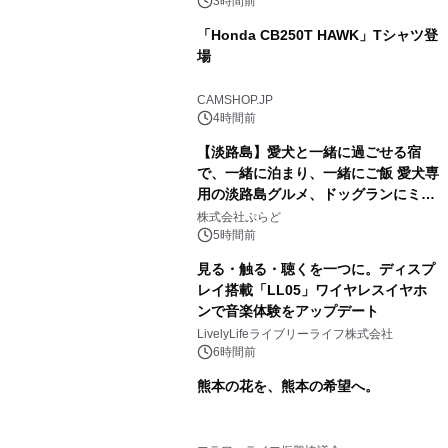
3時間前
「Honda CB250T HAWK」Tシャツ登
場
CAMSHOP.JP
4時間前
【淡路島】愛犬と一緒に過ごせる宿
で、一緒に泊まり、一緒にご飯 愛犬専
用の淡路島グルメ、ドッグランにミニ
プール グランピングとトレーラーハウ
株式会社ぷらど
スの2施設で
5時間前
見る・触る・聴くを一つに。ディスプ
レイ搭載「LL05」ワイヤレスイヤホ
ンで音楽体験をアップデート
LivelyLifeライブリーライフ株式会社
6時間前
熊本の花を、熊本の希望へ。