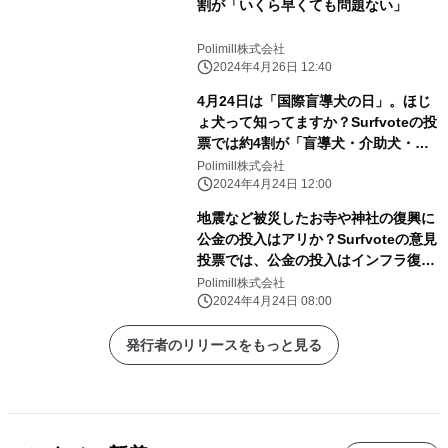
割が「いくら早くても問題ない」
Polimill株式会社
2024年4月26日 12:40
4月24日は「国際盲導犬の日」。ほじ
ょ犬って知ってますか？Surfvoteの投
票では約4割が「盲導犬・介助犬・聴
導犬と3つのタイプがいたこと」を知
Polimill株式会社
らなかったと回答。
2024年4月24日 12:00
地震など被災したお寺や神社の復興に
公金の投入はアリか？Surfvoteの意見
投票では、公金の投入はインフラ復旧
など他のことを優先すべきだと58.5％
Polimill株式会社
が「反対」を表明。賛成は24.4％にと
2024年4月24日 08:00
どまった。
発行者のリリースをもっと見る