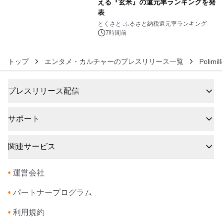
える『玄米』の還元率ランキングを発
表
6
とくさと-ふるさと納税還元率ランキング-
7時間前
トップ
エンタメ・カルチャーのプレスリリース一覧
Polim
プレスリリース配信
サポート
関連サービス
•
運営会社
•
パートナープログラム
•
利用規約