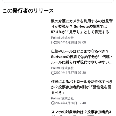
この発行者のリリース
親の介護にカメラを利用するのは見守
りか監視か？ Surfvoteの投票では
57.4％が「見守り」として肯定する一
方、31.1％は親子の関係性によっては
Polimill株式会社
「監視になる」として心配する声が寄
2024年4月28日 07:00
せられました。
伝統やルールはどこまで守るべき？
Surfvoteの投票では約半数が「伝統・
ルールに縛られず現代でやりやすい・
楽しみやすいかたちに変える方がよ
Polimill株式会社
い」と回答。「伝統やルールをできる
2024年4月27日 07:30
だけ守る」は3割。
住民によるパトロールを活性化すべき
か？投票参加者約6割が「活性化を図
るべき」
Polimill株式会社
2024年4月26日 12:40
スマホの対象年齢は？投票参加者約3