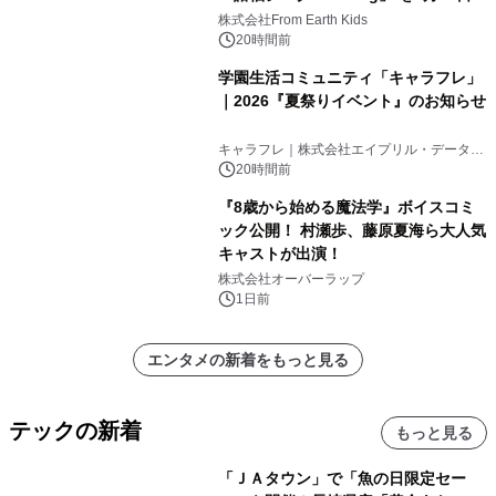
(日)開催
株式会社From Earth Kids
20時間前
学園生活コミュニティ「キャラフレ」
｜2026『夏祭りイベント』のお知らせ
キャラフレ｜株式会社エイプリル・データ・
デザインズ
20時間前
『8歳から始める魔法学』ボイスコミ
ック公開！ 村瀬歩、藤原夏海ら大人気
キャストが出演！
株式会社オーバーラップ
1日前
エンタメの新着をもっと見る
テックの新着
もっと見る
「ＪＡタウン」で「魚の日限定セー