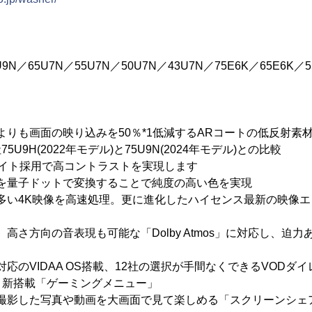
9N／65U7N／55U7N／50U7N／43U7N／75E6K／65E6K／5
理よりも画面の映り込みを50％*1低減するARコートの低反射素
9H(2022年モデル)と75U9N(2024年モデル)との比較
バックライト採用で高コントラストを実現します
の光を量子ドットで変換することで純度の高い色を実現
が多い4K映像を高速処理。更に進化したハイセンス最新の映像エン
て、高さ方向の音表現も可能な「Dolby Atmos」に対応し、迫
画対応のVIDAA OS搭載、12社の選択が手間なくできるVODダ
ro＆新搭載「ゲーミングメニュー」
ンで撮影した写真や動画を大画面で見て楽しめる「スクリーンシェ