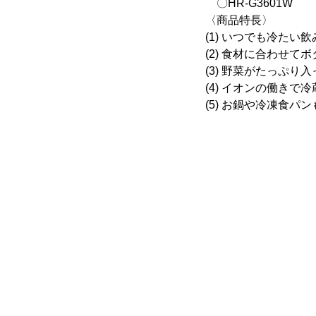
〇HR-G3601W
〈商品特長〉
(1) いつでも冷た
(2) 食材に合わせ
(3) 野菜がたっぷ
(4) イオンの働きで
(5) お鍋や冷凍食