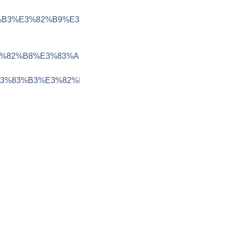
83%B3%E3%82%B9%E3%82%B8%E3%83%A3%E3%83%91%
3%82%B8%E3%83%A3%E3%83%91%E3%83%B3
%82%BB%E3%83%B3%E3%82%B9%E3%82%B8%E3%83%A3%E3%8