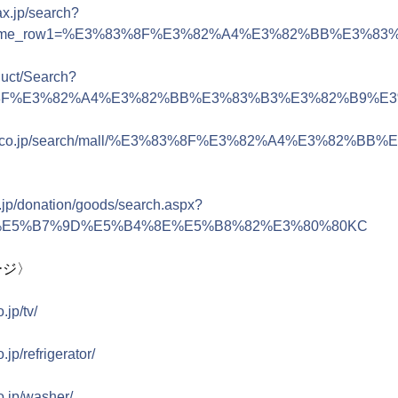
ax.jp/search?
y_name_row1=%E3%83%8F%E3%82%A4%E3%82%BB%E3%
oduct/Search?
%8F%E3%82%A4%E3%82%BB%E3%83%B3%E3%82%B9%E
akuten.co.jp/search/mall/%E3%83%8F%E3%82%A4%E3
o.jp/donation/goods/search.aspx?
d=%E5%B7%9D%E5%B4%8E%E5%B8%82%E3%80%80KC
ージ〉
.jp/tv/
jp/refrigerator/
o.jp/washer/