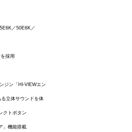
5E6K／50E6K／
材を採用
ジン「HI-VIEWエン
力ある立体サウンドを体
イレクトボタン
ア」機能搭載