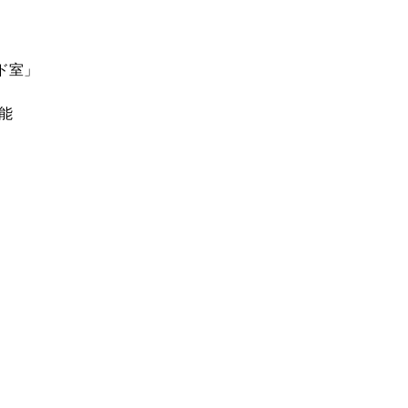
ド室」
能