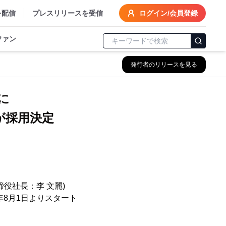
を配信
プレスリリースを受信
ログイン/会員登録
ファン
発行者のリリースを見る
に
が採用決定
役社長：李 文麗)
年8月1日よりスタート