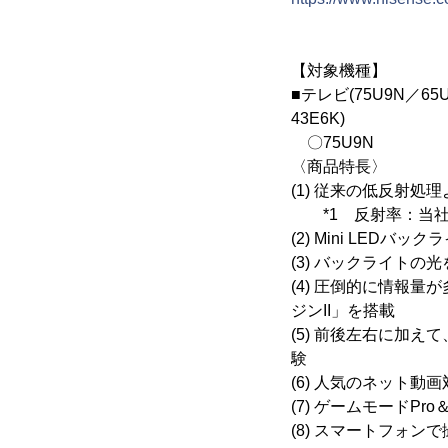
【対象機種】
■テレビ(75U9N／65U
43E6K)
〇75U9N
〈商品特長〉
(1) 従来の低反射処
*1 反射率：当社75U
(2) Mini LED
(3) バックライト
(4) 圧倒的に情報量
ジンII」を搭載
(5) 前後左右に加え
験
(6) 人気のネット動
(7) ゲームモードP
(8) スマートフォ