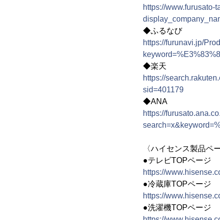
https://www.furusato-t
display_compan
◆ふるなび
https://furunavi.jp/Pr
keyword=%E3%83
◆楽天
https://search.r
sid=401179
◆ANA
https://furusato.ana.c
search=x&keywor
〈ハイセンス製品ペ
●テレビTOPページ
https://www.hisense.co
●冷蔵庫TOPページ
https://www.hisense.co.
●洗濯機TOPページ
https://www.hisense.c