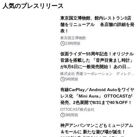
人気のプレスリリース
東京国立博物館、館内レストラン3店
舗をリニューアル 各店舗の詳細を発
表！
1
東京国立博物館
23時間前
仮面ライダー55周年記念！オリジナル
音源を搭載した 「音声目覚まし時計」
が8月6日に一般発売開始！ あの日の
2
大興奮が今甦る
株式会社 秀建コーポレーション ディレクト
アートギャラリー
5時間前
有線CarPlay／Android Autoをワイヤ
レス化 「Mini Aura」 OTTOCASTが
発売、2色展開で8/31まで40％OFF！
3
OTTOCAST株式会社
3時間前
神戸アンパンマンこどもミュージアム
＆モールに 新たな遊び場が誕生！