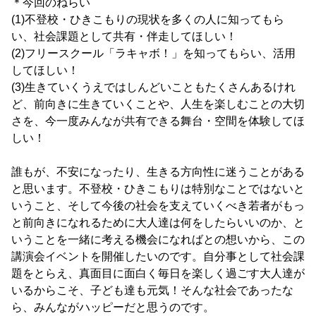
＊今回のねらい
(1)不登校・ひきこもりの現状を多くの人に知ってもら
い、社会課題として共有・伴走してほしい！
(2)フリースクール「ラキャボ！」を知ってもらい、活用
してほしい！
(3)生きていくうえではしんどいこともたくさんあるけれ
ど、前向きに生きていくことや、人生を楽しむことの大切
さを、今一度みんなが共有できる舞台・空間を体験してほ
しい！
誰もが、不安になったり、生きる方向性に迷うことがある
と思います。不登校・ひきこもりは特別なことではないと
いうこと、そして今後の社会を支えていくべき若者がもっ
と前向きになれるために大人達は何をしたらいいのか、と
いうことを一緒に考える機会になればとの想いから、この
講演会イベントを開催したいのです。自分事として社会課
題をとらえ、真面目に面白く毎日を楽しく過ごす大人達が
いるからこそ、子ども達も元気！そんな社会であったな
ら、みんながハッピーだと思うのです。