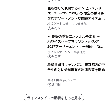
色を香りで表現するインセンスシリー
ズ「The COLORS」の 限定の香りを
含むアソートメントや関連アイテムを
8月6日発売
株式会社 松栄堂 リスン事業部
44分前
～ 絶好の季節にホノルルを走る ～
ハワイズハーフマラソン ハパルア
2027アーリーエントリー開始！ 新カ
テゴリー「ハパルアIKI(イキ)」(約
ホノルルマラソン日本事務局
13.4km)が登場
44分前
星槎世田谷キャンパス、東京都内の中
学生向けに金融教育の出張授業を開始
星槎世田谷キャンパス
1時間前
ライフスタイルの新着をもっと見る