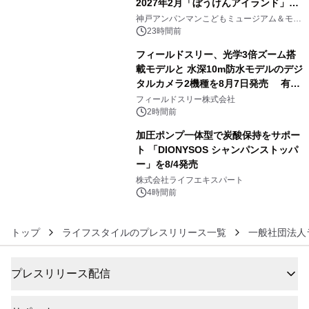
2027年2月「ぼうけんアイランド」が
4
オープン
神戸アンパンマンこどもミュージアム＆モー
ル
23時間前
フィールドスリー、光学3倍ズーム搭
載モデルと 水深10m防水モデルのデジ
タルカメラ2機種を8月7日発売 有効
5
約1300万画素、用途別に選べるコンデ
フィールドスリー株式会社
ジ新登場
2時間前
加圧ポンプ一体型で炭酸保持をサポー
ト 「DIONYSOS シャンパンストッパ
ー」を8/4発売
6
株式会社ライフエキスパート
4時間前
トップ
ライフスタイルのプレスリリース一覧
一般社団法人
プレスリリース配信