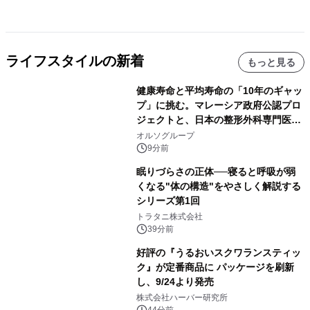
ライフスタイルの新着
もっと見る
健康寿命と平均寿命の「10年のギャッ
プ」に挑む。マレーシア政府公認プロ
ジェクトと、日本の整形外科専門医が
サステナブルな「エシカル・ツバメの
オルソグループ
巣」の共同臨床検証を開始
9分前
眠りづらさの正体──寝ると呼吸が弱
くなる"体の構造"をやさしく解説する
シリーズ第1回
トラタニ株式会社
39分前
好評の『うるおいスクワランスティッ
ク』が定番商品に パッケージを刷新
し、9/24より発売
株式会社ハーバー研究所
44分前