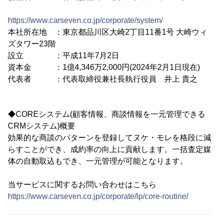
https://www.carseven.co.jp/corporate/system/
本社所在地 ：東京都品川区大崎2丁目11番1号 大崎ウィ
ズタワー23階
設立 ：平成11年7月2日
資本金 ：1億4,346万2,000円(2024年2月1日現在)
代表者 ：代表取締役兼社長執行役員 井上 貴之
◆COREシステム(顧客情報、商談情報を一元管理できる
CRMシステム)概要
効果的な商談のパターンを登録してヌケ・モレを格段に減
らすことができ、成約率の向上に貢献します。一括査定媒
体の自動取込もでき、一元管理が可能となります。
当サービスに関するお問い合わせはこちら
https://www.carseven.co.jp/corporate/lp/core-routine/