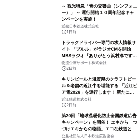
～ 観光特急「青の交響曲（シンフォニ
ー）」 ～ 運行開始１０周年記念キャ
ンペーンを実施！
近畿日本鉄道株式会社
1日前
トラックドライバー専門の求人情報サ
イト 「ブルル」がラジオCMを開始
MBSラジオ『ありがとう浜村淳です』
にて8月1日(土)より
物流企画サポート株式会社
2日前
キリンビールと滋賀県のクラフトビー
ル＆老舗の近江牛を堪能する 「近江ビ
ア電2026」を運行します！ 新たに
「長濱浪漫ビール」が参加！キリン一
近江鉄道株式会社
番搾り飲み放題が復活！
2日前
第20回「地球温暖化防止全国鉄道広告
キャンペーン」を開催！ エキから つ
づけエキからの物語。エコな鉄道とと
もに。
公益社団法人日本鉄道広告協会