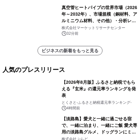
真空管ヒートパイプの世界市場（2026
年～2032年）、市場規模（銅材料、ア
ルミニウム材料、その他）・分析レポ
ートを発表
株式会社マーケットリサーチセンター
32分前
ビジネスの新着をもっと見る
人気のプレスリリース
【2026年8月版】ふるさと納税でもら
える『玄米』の還元率ランキングを発
表
1
とくさと-ふるさと納税還元率ランキング-
4時間前
【淡路島】愛犬と一緒に過ごせる宿
で、一緒に泊まり、一緒にご飯 愛犬専
用の淡路島グルメ、ドッグランにミニ
2
プール グランピングとトレーラーハウ
株式会社ぷらど