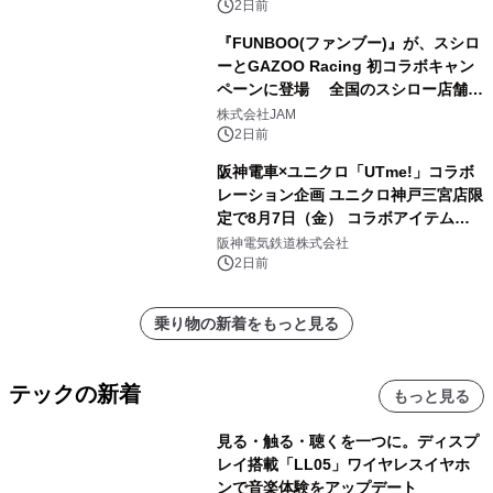
2日前
『FUNBOO(ファンブー)』が、スシロ
ーとGAZOO Racing 初コラボキャン
ペーンに登場 全国のスシロー店舗で
GR 4車種の FUNBOO(ミニカー)付き
株式会社JAM
メニューが展開されます
2日前
阪神電車×ユニクロ「UTme!」コラボ
レーション企画 ユニクロ神戸三宮店限
定で8月7日（金） コラボアイテムが
発売決定！
阪神電気鉄道株式会社
2日前
乗り物の新着をもっと見る
テックの新着
もっと見る
見る・触る・聴くを一つに。ディスプ
レイ搭載「LL05」ワイヤレスイヤホ
ンで音楽体験をアップデート