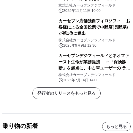
ン」を12月26日(金)まで開催
株式会社カーセブンデジフィールド
2025年11月11日 10:00
カーセブン店舗独自フィロソフィ お
客様による全国投票で中野店(長野県)
が第1位に選出
株式会社カーセブンデジフィールド
2025年9月9日 12:30
カーセブンデジフィールドとネオファ
ースト生命が業務提携 ～「保険診
断」を起点に、中古車ユーザーの ライ
フプラン最適化を支援～
株式会社カーセブンデジフィールド
2025年7月14日 14:00
発行者のリリースをもっと見る
乗り物の新着
もっと見る