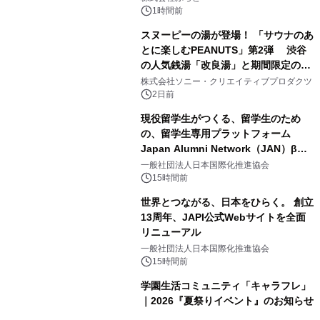
スの2施設で
1時間前
スヌーピーの湯が登場！ 「サウナのあ
とに楽しむPEANUTS」第2弾 渋谷
の人気銭湯「改良湯」と期間限定のコ
3
ラボレーション サウナイキタイコラ
株式会社ソニー・クリエイティブプロダクツ
ボグッズも発売決定！
2日前
現役留学生がつくる、留学生のため
の、留学生専用プラットフォーム
Japan Alumni Network（JAN）β版
4
をリリース
一般社団法人日本国際化推進協会
15時間前
世界とつながる、日本をひらく。 創立
13周年、JAPI公式Webサイトを全面
リニューアル
5
一般社団法人日本国際化推進協会
15時間前
学園生活コミュニティ「キャラフレ」
｜2026『夏祭りイベント』のお知らせ