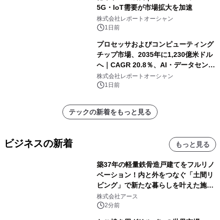
5G・IoT需要が市場拡大を加速
株式会社レポートオーシャン
1日前
プロセッサおよびコンピューティング
チップ市場、2035年に1,230億米ドル
へ｜CAGR 20.8％、AI・データセンタ
ー需要が成長を牽引
株式会社レポートオーシャン
1日前
テックの新着をもっと見る
ビジネスの新着
もっと見る
築37年の軽量鉄骨造戸建てをフルリノ
ベーション！内と外をつなぐ「土間リ
ビング」で新たな暮らしを叶えた施工
事例を株式会社アースが公開
株式会社アース
2分前