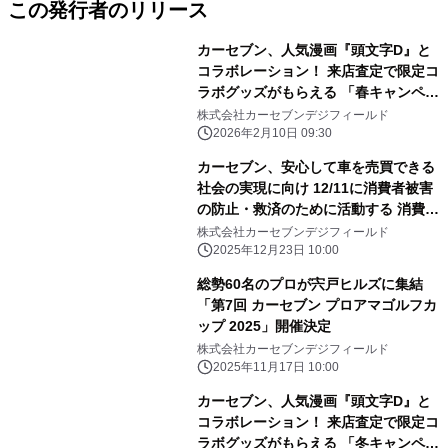
この発行者のリリース
カーセブン、人気漫画『頭文字D』と
コラボレーション！ 来店査定で限定コ
ラボグッズがもらえる 「春キャンペー
ン」開催
株式会社カーセブンデジフィールド
2026年2月10日 09:30
カーセブン、安心して車を売買できる
社会の実現に向け 12/11に消費者被害
の防止・救済のために活動する 消費者
機構日本へ500万円を寄付
株式会社カーセブンデジフィールド
2025年12月23日 10:00
総勢60名のプロが宍戸ヒルズに集結
「第7回 カーセブン プロアマゴルフカ
ップ 2025」開催決定
株式会社カーセブンデジフィールド
2025年11月17日 10:00
カーセブン、人気漫画『頭文字D』と
コラボレーション！ 来店査定で限定コ
ラボグッズがもらえる 「冬キャンペー