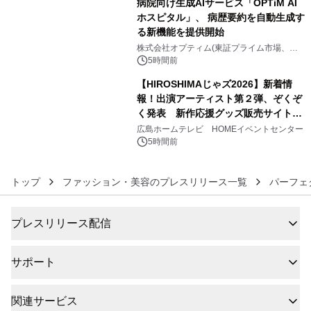
病院向け生成AIサービス「OPTiM AI
ホスピタル」、 病歴要約を自動生成す
る新機能を提供開始
5
株式会社オプティム(東証プライム市場、コ
ード：3694)
5時間前
【HIROSHIMAじゃズ2026】新着情
報！出演アーティスト第２弾、ぞくぞ
く発表 新作応援グッズ販売サイトも
6
同時オープンします！
広島ホームテレビ HOMEイベントセンター
5時間前
トップ
ファッション・美容のプレスリリース一覧
パーフェ
プレスリリース配信
サポート
関連サービス