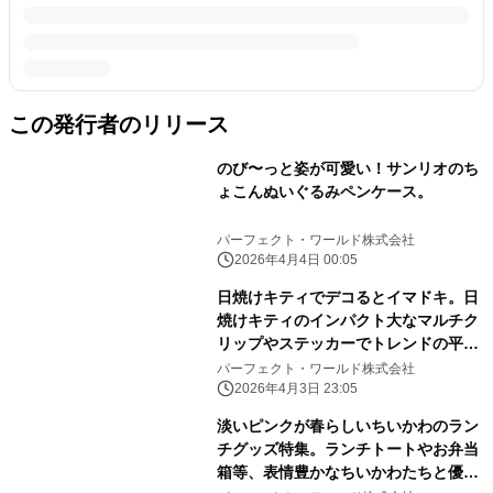
この発行者のリリース
のび〜っと姿が可愛い！サンリオのち
ょこんぬいぐるみペンケース。
パーフェクト・ワールド株式会社
2026年4月4日 00:05
日焼けキティでデコるとイマドキ。日
焼けキティのインパクト大なマルチク
リップやステッカーでトレンドの平成
レトロ感ばっちりです。
パーフェクト・ワールド株式会社
2026年4月3日 23:05
淡いピンクが春らしいちいかわのラン
チグッズ特集。ランチトートやお弁当
箱等、表情豊かなちいかわたちと優し