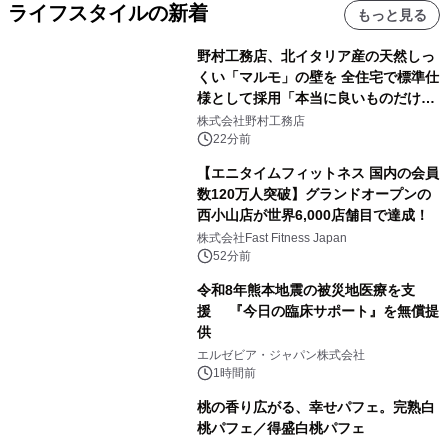
ライフスタイルの新着
もっと見る
野村工務店、北イタリア産の天然しっ
くい「マルモ」の壁を 全住宅で標準仕
様として採用「本当に良いものだけに
こだわる」
株式会社野村工務店
22分前
【エニタイムフィットネス 国内の会員
数120万人突破】グランドオープンの
西小山店が世界6,000店舗目で達成！
株式会社Fast Fitness Japan
52分前
令和8年熊本地震の被災地医療を支
援 『今日の臨床サポート』を無償提
供
エルゼビア・ジャパン株式会社
1時間前
桃の香り広がる、幸せパフェ。完熟白
桃パフェ／得盛白桃パフェ