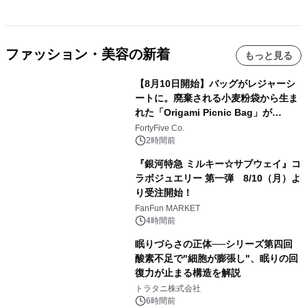
ファッション・美容の新着
もっと見る
【8月10日開始】バッグがレジャーシ
ートに。廃棄される小麦粉袋から生ま
れた「Origami Picnic Bag」が
Makuakeに登場
FortyFive Co.
2時間前
『銀河特急 ミルキー☆サブウェイ』コ
ラボジュエリー 第一弾 8/10（月）よ
り受注開始！
FanFun MARKET
4時間前
眠りづらさの正体──シリーズ第四回
酸素不足で"細胞が膨張し"、眠りの回
復力が止まる構造を解説
トラタニ株式会社
6時間前