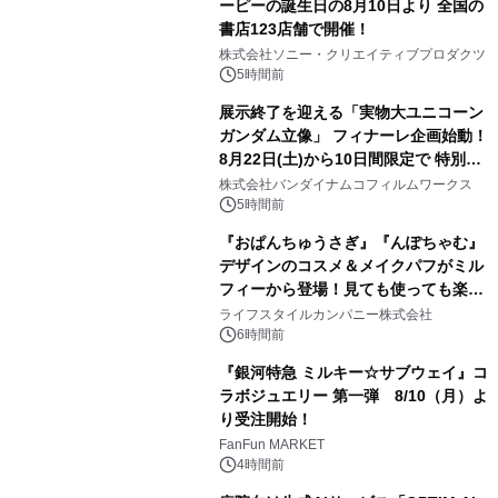
ーピーの誕生日の8月10日より 全国の
書店123店舗で開催！
1
株式会社ソニー・クリエイティブプロダクツ
5時間前
展示終了を迎える「実物大ユニコーン
ガンダム立像」 フィナーレ企画始動！
8月22日(土)から10日間限定で 特別映
2
像『UNICORN GUNDAM Statue ―
株式会社バンダイナムコフィルムワークス
BEYOND POSSIBILITY ―』を上映！
5時間前
『おぱんちゅうさぎ』『んぽちゃむ』
デザインのコスメ＆メイクパフがミル
フィーから登場！見ても使っても楽し
3
い、ポップでキュートなコレクショ
ライフスタイルカンパニー株式会社
ン。
6時間前
『銀河特急 ミルキー☆サブウェイ』コ
ラボジュエリー 第一弾 8/10（月）よ
り受注開始！
4
FanFun MARKET
4時間前