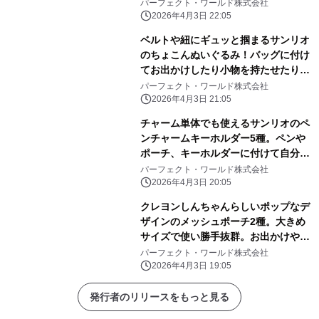
いピンク色に心和む
パーフェクト・ワールド株式会社
2026年4月3日 22:05
ベルトや紐にギュッと掴まるサンリオ
のちょこんぬいぐるみ！バッグに付け
てお出かけしたり小物を持たせたりと
自由に楽しめる！
パーフェクト・ワールド株式会社
2026年4月3日 21:05
チャーム単体でも使えるサンリオのペ
ンチャームキーホルダー5種。ペンや
ポーチ、キーホルダーに付けて自分だ
けのアレンジしよう
パーフェクト・ワールド株式会社
2026年4月3日 20:05
クレヨンしんちゃんらしいポップなデ
ザインのメッシュポーチ2種。大きめ
サイズで使い勝手抜群。お出かけや旅
行にぜひ！
パーフェクト・ワールド株式会社
2026年4月3日 19:05
発行者のリリースをもっと見る