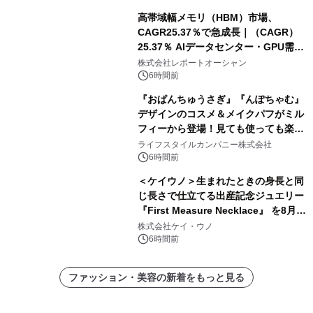
高帯域幅メモリ（HBM）市場、
CAGR25.37％で急成長｜（CAGR）
25.37％ AIデータセンター・GPU需要
拡大が2035年の市場成長を牽引
株式会社レポートオーシャン
6時間前
『おぱんちゅうさぎ』『んぽちゃむ』
デザインのコスメ＆メイクパフがミル
フィーから登場！見ても使っても楽し
い、ポップでキュートなコレクショ
ライフスタイルカンパニー株式会社
ン。
6時間前
＜ケイウノ＞生まれたときの身長と同
じ長さで仕立てる出産記念ジュエリー
『First Measure Necklace』 を8月14
日(金)に発売
株式会社ケイ・ウノ
6時間前
ファッション・美容の新着をもっと見る