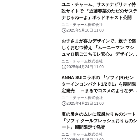
ユニ・チャーム、サステナビリティ特
設サイトで 『近藤春菜のただのサステ
ナじゃねーよ』ポッドキャスト公開
ユニ・チャーム株式会社
2025年5月16日 11:00
お子さまが喜ぶデザインで、親子で楽
しくおむつ替え 『ムーニーマン マシ
ュマロ肌ごこちモレ安心』 デザイン企
画 期間限定発売
ユニ・チャーム株式会社
2025年4月24日 11:00
ANNA SUIコラボの 『ソフィ(R)セン
ターインコンパクト1/2※1』を期間限
定発売 ～まるでコスメのようなデザ
インのパッケージが4年ぶりに登場～
ユニ・チャーム株式会社
2025年4月23日 11:00
夏の暑さのムレに涼感おりものシート
『ソフィ クールフレッシュおりものシ
ート』期間限定で発売
ユニ・チャーム株式会社
2025年4月15日 11:00