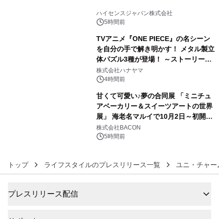
4
ハイセンスジャパン株式会社
5時間前
TVアニメ『ONE PIECE』の名シーン
を自分の手で解き明かす！ メタル製立
体パズル3種が登場！ ～ストーリーと
5
ギミックが融合した 大人の体験型パズ
株式会社ハナヤマ
ルが8月7日(金)12時より先行予約受付
4時間前
開始～
甘くて可愛い♪夢の合同展 「ミニチュ
アベーカリー＆スイーツアートの世界
展」 海老名マルイで10月2日～初開
6
催！
株式会社BACON
5時間前
トップ
ライフスタイルのプレスリリース一覧
ユニ・チャー
プレスリリース配信