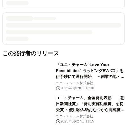
この発行者のリリース
「ユニ・チャーム“Love Your
Possibilities” ラッピングEVバス」を
伊予鉄にて運行開始 ～創業の地・愛
媛県から、共生社会と持続可能な未来
ユニ・チャーム株式会社
の実現へ～
2025年5月28日 13:30
ユニ・チャーム、全国発明表彰 「朝
日新聞社賞」「発明実施功績賞」を初
受賞 ～使用済み紙おむつから高純度パ
ルプを再生する 技術の発明(特許第
ユニ・チャーム株式会社
6290475号)～
2025年5月27日 11:15