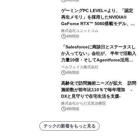
（2026年～2036年）
ゲーミングPC LEVEL∞より、「認定
再生メモリ」を採用したNVIDIA®
GeForce RTX™ 5080搭載モデル、
NVIDIA® GeForce RTX™ 5070 Ti搭
株式会社ユニットコム
載モデルを販売開始
4時間前
「Salesforceに商談日とステータスし
か入ってない」会社が、 半年で活動入
力量10倍・そしてAgentforce活用へ
── 敷島住宅×bellSalesAI事例公開
ベルフェイス株式会社
4時間前
高齢化で訪問施術ニーズが拡大 訪問
施術数が前年比110％で毎年増加 -
DXと見守りで在宅生活を支援-
株式会社からだ元気治療院
4時間前
テックの新着をもっと見る