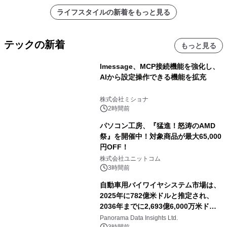
ライフスタイルの新着をもっと見る
テックの新着
もっと見る
lmessage、MCP接続機能を強化し、
AIから設定操作できる機能を拡充
株式会社ミショナ
2時間前
パソコン工房、『猛進！怒涛のAMD
祭』を開催中！対象商品が最大65,000
円OFF！
株式会社ユニットコム
3時間前
自動車用バイワイヤシステム市場は、
2025年に782億米ドルと推定され、
2036年までに2,693億6,000万米ドル
に達すると予測されており、予測期間
Panorama Data Insights Ltd.
3時間前