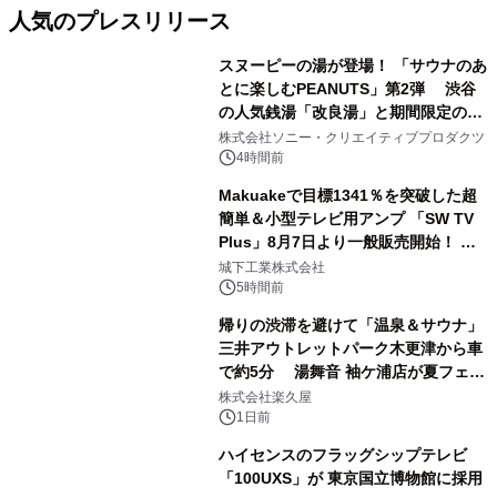
人気のプレスリリース
スヌーピーの湯が登場！ 「サウナのあ
とに楽しむPEANUTS」第2弾 渋谷
の人気銭湯「改良湯」と期間限定のコ
1
ラボレーション サウナイキタイコラ
株式会社ソニー・クリエイティブプロダクツ
ボグッズも発売決定！
4時間前
Makuakeで目標1341％を突破した超
簡単＆小型テレビ用アンプ 「SW TV
Plus」8月7日より一般販売開始！ ケ
2
ーブル1本つなぐだけ、テレビの音が
城下工業株式会社
ぐっと豊かに
5時間前
帰りの渋滞を避けて「温泉＆サウナ」
三井アウトレットパーク木更津から車
で約5分 湯舞音 袖ケ浦店が夏フェア
3
メニューを提供
株式会社楽久屋
1日前
ハイセンスのフラッグシップテレビ
「100UXS」が 東京国立博物館に採用