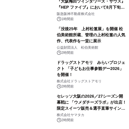
『大阪梅田ツインタワーズ・サウス』
『HEP ファイブ』において8月下旬か
ら 「オフサイト型コーポレートPPA」
阪急阪神不動産株式会社
による 再生可能エネルギー電力の使用
1時間前
を開始します
「没後25年 上村松篁展」を開催 松
伯美術館所蔵、管理の上村松篁の人気
作、代表作を一堂に展示
公益財団法人 松伯美術館
2時間前
ドラッグストアモリ みらいプロジェ
クト 「子どもお仕事参観デー2026」
を開催！
株式会社ドラッグストアモリ
2時間前
セレッソ大阪の2026／27シーズン開
幕戦に 「ウメダチーズラボ」が出店！
限定スイーツ販売＆選手直筆サイング
ッズが当たる抽選会を 8月8日に開催
株式会社ヤマタカ
2時間前