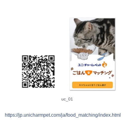
uc_01
https://jp.unicharmpet.com/ja/food_matching/index.html