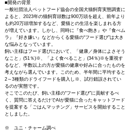
■開発の背景
一般社団法人ペットフード協会の全国犬猫飼育実態調査に
よると、2023年の猫飼育頭数は900万頭を超え、前年より
も約20万頭増加するなど、愛猫との生活を楽しまれる方
が増えています。しかし、同時に『食べ飽き』や『食べム
ラ』『好き嫌い』などからくる愛猫の“フード選び”は大き
な悩みとなっています。
飼い主様はフード選びにおいて、「健康／身体によさそう
なこと」(51％)※、「よく食べること」(34％)※を重視す
るなど、半数以上の方が愛猫の健康や好みに合ったものを
考えながら選んでいます。このため、半年間に平均すると
2～3種類のドライフードを購入し※、試行錯誤されてい
るのが実態です。
そこでこのたび、飼い主様の“フード選び”に貢献するべ
く、質問に答えるだけでAIが愛猫に合ったキャットフード
を提案する「ごはんマッチング」サービスを開始すること
としました。
※ ユニ・チャーム調べ