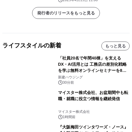
発行者のリリースをもっと見る
ライフスタイルの新着
もっと見る
「社員20名で年間40棟」を支える
DX・AI活用とは 工務店の差別化戦略
を学ぶ無料オンラインセミナーを8月
20日に開催
新建ハウジング
30分前
マイスター株式会社、お盆期間中も転
職・就職に役立つ情報を継続発信
マイスター株式会社
1時間前
『大阪梅田ツインタワーズ・ノース』