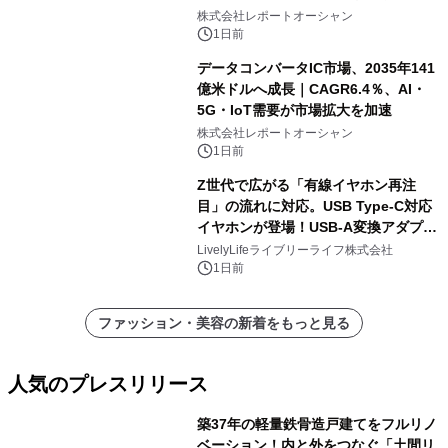
加速
株式会社レポートオーシャン
1日前
データコンバータIC市場、2035年141
億米ドルへ成長｜CAGR6.4％、AI・
5G・IoT需要が市場拡大を加速
株式会社レポートオーシャン
1日前
Z世代で広がる「有線イヤホン再注
目」の流れに対応。USB Type-C対応
イヤホンが登場！USB-A変換アダプタ
ー付きでスマホからパソコンまで幅広
LivelyLifeライブリーライフ株式会社
く活用可能
1日前
ファッション・美容の新着をもっと見る
人気のプレスリリース
築37年の軽量鉄骨造戸建てをフルリノ
ベーション！内と外をつなぐ「土間リ