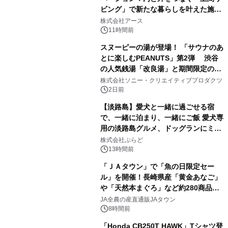
ビング」で新たな暮らしを叶えた施工
1
事例を株式会社アースが公開
株式会社アース
11時間前
スヌーピーの湯が登場！ 「サウナのあ
とに楽しむPEANUTS」第2弾 渋谷
の人気銭湯「改良湯」と期間限定のコ
2
ラボレーション サウナイキタイコラ
株式会社ソニー・クリエイティブプロダクツ
ボグッズも発売決定！
2日前
【淡路島】愛犬と一緒に過ごせる宿
で、一緒に泊まり、一緒にご飯 愛犬専
用の淡路島グルメ、ドッグランにミニ
3
プール グランピングとトレーラーハウ
株式会社ぷらど
スの2施設で
13時間前
「ＪＡタウン」で「魚の日限定セー
ル」を開催！長崎県産「黄金あなご」
や「天然本まぐろ」など約280商品を
4
販売！～毎月１０日の定例企画～
JA全農の産直通販JAタウン
8時間前
「Honda CB250T HAWK」Tシャツ登