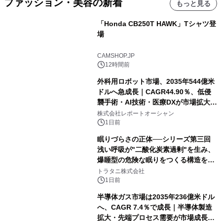
ファッション・美容の新着
もっと見る
「Honda CB250T HAWK」Tシャツ登
場
CAMSHOP.JP
12時間前
外科用ロボット市場、2035年544億米
ドルへ急成長｜CAGR44.90％、低侵
襲手術・AI技術・医療DXが市場拡大を
牽引
株式会社レポートオーシャン
1日前
眠りづらさの正体──シリーズ第三回
浅い呼吸が"二酸化炭素過剰"を生み、
爆睡型の危険な眠りをつくる構造を解
説
トラタニ株式会社
1日前
半導体ガス市場は2035年236億米ドル
へ、CAGR 7.4％で成長｜半導体製造
拡大・先端プロセス需要が市場成長を