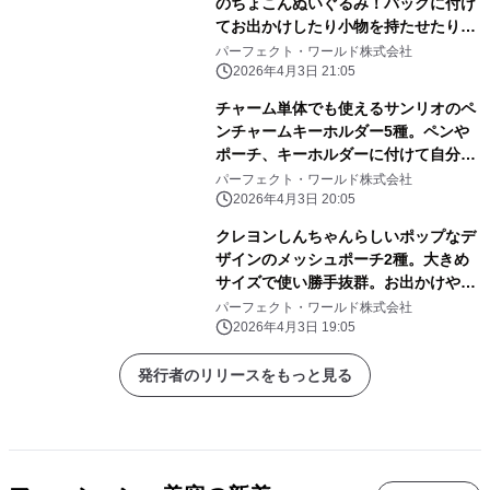
のちょこんぬいぐるみ！バッグに付け
てお出かけしたり小物を持たせたりと
自由に楽しめる！
パーフェクト・ワールド株式会社
2026年4月3日 21:05
チャーム単体でも使えるサンリオのペ
ンチャームキーホルダー5種。ペンや
ポーチ、キーホルダーに付けて自分だ
けのアレンジしよう
パーフェクト・ワールド株式会社
2026年4月3日 20:05
クレヨンしんちゃんらしいポップなデ
ザインのメッシュポーチ2種。大きめ
サイズで使い勝手抜群。お出かけや旅
行にぜひ！
パーフェクト・ワールド株式会社
2026年4月3日 19:05
発行者のリリースをもっと見る