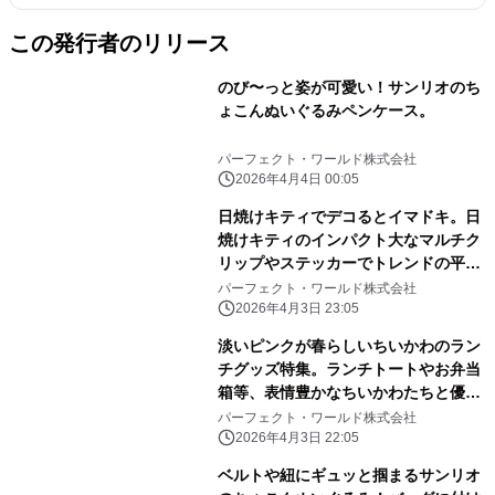
この発行者のリリース
のび〜っと姿が可愛い！サンリオのち
ょこんぬいぐるみペンケース。
パーフェクト・ワールド株式会社
2026年4月4日 00:05
日焼けキティでデコるとイマドキ。日
焼けキティのインパクト大なマルチク
リップやステッカーでトレンドの平成
レトロ感ばっちりです。
パーフェクト・ワールド株式会社
2026年4月3日 23:05
淡いピンクが春らしいちいかわのラン
チグッズ特集。ランチトートやお弁当
箱等、表情豊かなちいかわたちと優し
いピンク色に心和む
パーフェクト・ワールド株式会社
2026年4月3日 22:05
ベルトや紐にギュッと掴まるサンリオ