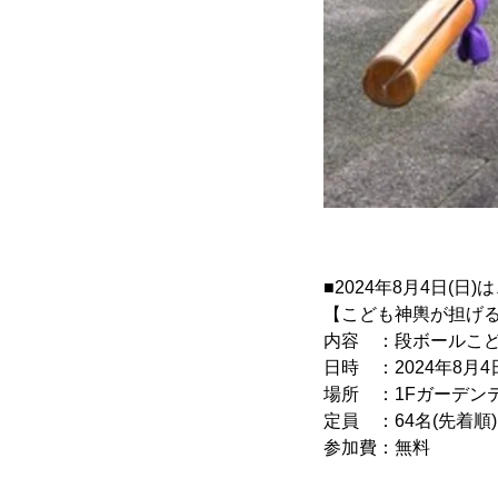
■2024年8月4日
【こども神輿が担げ
内容 ：段ボールこ
日時 ：2024年8月4日(日
場所 ：1Fガーデン
定員 ：64名(先着順)
参加費：無料