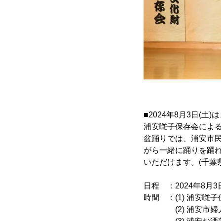
■2024年8月3日(
浦安囃子保存会による
盆踊りでは、浦安市
がら一緒に踊りを踊
いただけます。(千葉
日程 ：2024年8月3日
時間 ：(1) 浦安囃子
(2) 浦安市婦人の