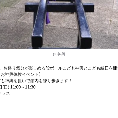
(2)神輿
(日)は、お祭り気分が楽しめる段ボールこども神輿とこども縁日を開
るお神輿体験イベント】
ども神輿を担いで館内を練り歩きます！
) 11:00～11:30
テラス