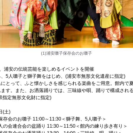
(1)浦安囃子保存会のお囃子
土)は、浦安の伝統芸能を楽しめるイベントを開催
、5人囃子と獅子舞をはじめ、(浦安市無形文化遺産に指定)
民にとって、ふと懐かしさを感じられる楽曲をご用意。館内で
れます。また、お洒落踊りでは、三味線や唄、踊りで構成され
県指定無形文化財に指定)
(土)
保存会のお囃子 11:00～11:30＜獅子舞、5人囃子＞
会連合会の盆踊り 11:30～11:50＜館内の練り歩き有り＞