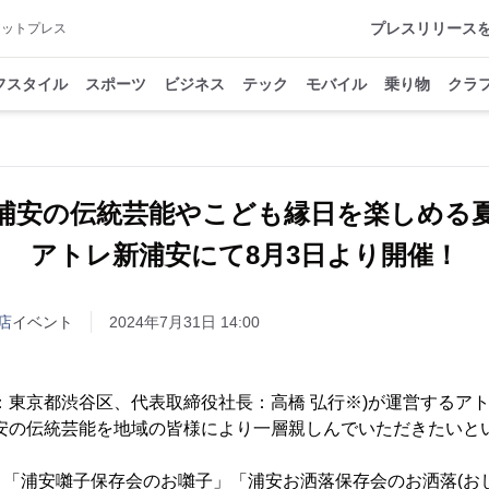
プレスリリース
アットプレス
フスタイル
スポーツ
ビジネス
テック
モバイル
乗り物
クラ
浦安の伝統芸能やこども縁日を楽しめ
アトレ新浦安にて8月3日より開催！
店
イベント
2024年7月31日 14:00
：東京都渋谷区、代表取締役社長：高橋 弘行※)が運営するアト
浦安の伝統芸能を地域の皆様により一層親しんでいただきたいと
。
土)は、「浦安囃子保存会のお囃子」「浦安お洒落保存会のお洒落(お