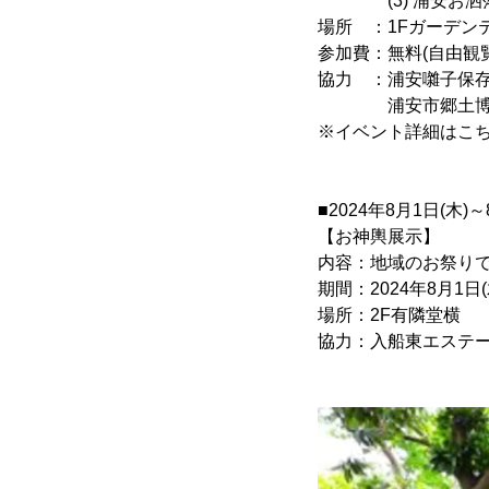
(3) 浦安お洒落保
場所 ：1Fガーデン
参加費：無料(自由観覧
協力 ：浦安囃子保
浦安市郷土博物館
※イベント詳細はこ
■2024年8月1日(木
【お神輿展示】
内容：地域のお祭り
期間：2024年8月1日(
場所：2F有隣堂横
協力：入船東エステ