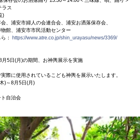
存会のお洒落踊り 13:30～14:00＜三味線、唄、踊り＞
テラス
)
存会、浦安市婦人の会連合会、浦安お洒落保存会、
、浦安市市民活動センター
ちら：
https://www.atre.co.jp/shin_urayasu/news/3369/
)～8月5日(月)の期間、お神輿展示を実施
で実際に使用されているこども神輿を展示いたします。
木)～8月5日(月)
ート自治会