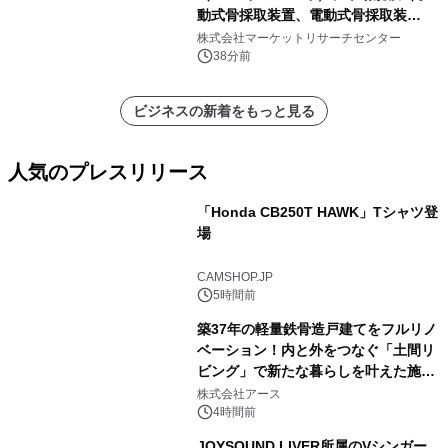
動式骨採取装置、電動式骨採取装
置）・分析レポートを発表
株式会社マーケットリサーチセンター
38分前
ビジネスの新着をもっと見る
人気のプレスリリース
「Honda CB250T HAWK」Tシャツ登
場
1
CAMSHOP.JP
5時間前
築37年の軽量鉄骨造戸建てをフルリノ
ベーション！内と外をつなぐ「土間リ
ビング」で新たな暮らしを叶えた施工
2
事例を株式会社アースが公開
株式会社アース
4時間前
JOYSOUND LIVER所属のVシンガー