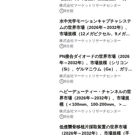
レポートを発表
株式会社マーケットリサーチセンター
8分前
水中光学モーションキャプチャシステ
ムの世界市場（2026年～2032年）、
市場規模（12メガピクセル、9メガピ
クセル、4メガピクセル、2メガピクセ
株式会社マーケットリサーチセンター
ル、その他）・分析レポートを発表
8分前
PN接合ダイオードの世界市場（2026
年～2032年）、市場規模（シリコン
（Si）、ゲルマニウム（Ge）、ガリウ
ムヒ素（GaAs）、炭化ケイ素
株式会社マーケットリサーチセンター
（SiC）、窒化ガリウム（GaN））・
8分前
分析レポートを発表
ヘビーデューティー・チャンネルの世
界市場（2026年～2032年）、市場規
模（＜100mm、100-200mm、＞
200mm）・分析レポートを発表
株式会社マーケットリサーチセンター
8分前
低侵襲骨移植片採取装置の世界市場
（2026年～2032年）、市場規模（手