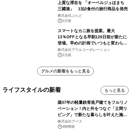
上質な滞在を 「オーベルジュほまち
三國湊」 1泊2食付の旅行商品を発売
株式会社ぷらど
1日前
スマートなカニ旅を提案。最大
13％OFFとなる早割120日前が新たに
登場。早めの計画でいつもと変わらぬ
大人の冬旅を。ー夕日ヶ浦温泉「佳松
株式会社アウルコーポレーション
苑 別邸ふうか」ー
1日前
グルメの新着をもっと見る
ライフスタイルの新着
もっと見る
築37年の軽量鉄骨造戸建てをフルリノ
ベーション！内と外をつなぐ「土間リ
ビング」で新たな暮らしを叶えた施工
事例を株式会社アースが公開
株式会社アース
4時間前