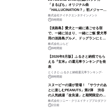
「まるぱも」オリジナル曲
「HALLUCINATION？」初メジャー配
3
信リリース決定！
株式会社テイチクエンタテインメント
5時間前
【淡路島】愛犬と一緒に過ごせる宿
で、一緒に泊まり、一緒にご飯 愛犬専
用の淡路島グルメ、ドッグランにミニ
4
プール グランピングとトレーラーハウ
株式会社ぷらど
スの2施設で
6時間前
【2026年8月版】ふるさと納税でもら
える『玄米』の還元率ランキングを発
表
5
とくさと-ふるさと納税還元率ランキング-
8時間前
スヌーピーの湯が登場！ 「サウナのあ
とに楽しむPEANUTS」第2弾 渋谷
の人気銭湯「改良湯」と期間限定のコ
6
ラボレーション サウナイキタイコラ
株式会社ソニー・クリエイティブプロダクツ
ボグッズも発売決定！
2日前