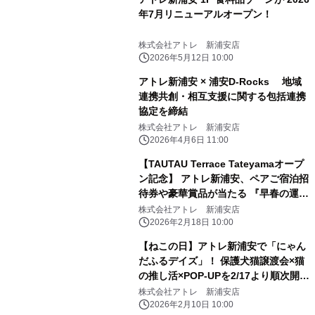
年7月リニューアルオープン！
株式会社アトレ 新浦安店
2026年5月12日 10:00
アトレ新浦安 × 浦安D-Rocks 地域
連携共創・相互支援に関する包括連携
協定を締結
株式会社アトレ 新浦安店
2026年4月6日 11:00
【TAUTAU Terrace Tateyamaオープ
ン記念】 アトレ新浦安、ペアご宿泊招
待券や豪華賞品が当たる 『早春の運試
し！プレミアム抽選会』を2月28日
株式会社アトレ 新浦安店
(土)に開催
2026年2月18日 10:00
【ねこの日】アトレ新浦安で「にゃん
だふるデイズ」！ 保護犬猫譲渡会×猫
の推し活×POP-UPを2/17より順次開
催！！
株式会社アトレ 新浦安店
2026年2月10日 10:00