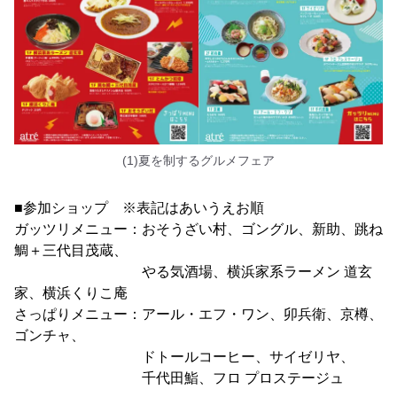
(1)夏を制するグルメフェア
■参加ショップ ※表記はあいうえお順
ガッツリメニュー：おそうざい村、ゴングル、新助、跳ね
鯛＋三代目茂蔵、
やる気酒場、横浜家系ラーメン 道玄
家、横浜くりこ庵
さっぱりメニュー：アール・エフ・ワン、卯兵衛、京樽、
ゴンチャ、
ドトールコーヒー、サイゼリヤ、
千代田鮨、フロ プロステージュ