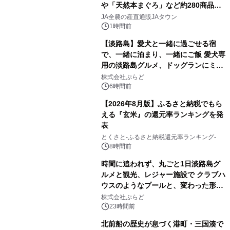
や「天然本まぐろ」など約280商品を
販売！～毎月１０日の定例企画～
JA全農の産直通販JAタウン
1時間前
【淡路島】愛犬と一緒に過ごせる宿
で、一緒に泊まり、一緒にご飯 愛犬専
用の淡路島グルメ、ドッグランにミニ
プール グランピングとトレーラーハウ
株式会社ぷらど
スの2施設で
6時間前
【2026年8月版】ふるさと納税でもら
える『玄米』の還元率ランキングを発
表
とくさと-ふるさと納税還元率ランキング-
8時間前
時間に追われず、丸ごと1日淡路島グ
ルメと観光、レジャー施設で クラブハ
ウスのようなプールと、変わった形の
サウナも 「THE BOXY AWAJI」のお
株式会社ぷらど
得な素泊まり連泊プランで
23時間前
北前船の歴史が息づく港町・三国湊で