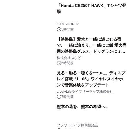
「Honda CB250T HAWK」Tシャツ登
場
CAMSHOP.JP
5時間前
【淡路島】愛犬と一緒に過ごせる宿
で、一緒に泊まり、一緒にご飯 愛犬専
用の淡路島グルメ、ドッグランにミニ
プール グランピングとトレーラーハウ
株式会社ぷらど
スの2施設で
6時間前
見る・触る・聴くを一つに。ディスプ
レイ搭載「LL05」ワイヤレスイヤホ
ンで音楽体験をアップデート
LivelyLifeライブリーライフ株式会社
7時間前
熊本の花を、熊本の希望へ。
フラワーライフ振興協議会