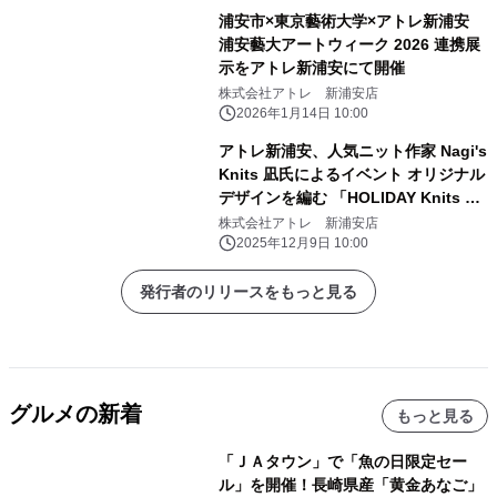
浦安市×東京藝術大学×アトレ新浦安
浦安藝大アートウィーク 2026 連携展
示をアトレ新浦安にて開催
株式会社アトレ 新浦安店
2026年1月14日 10:00
アトレ新浦安、人気ニット作家 Nagi's
Knits 凪氏によるイベント オリジナル
デザインを編む 「HOLIDAY Knits ワ
ークショップ」を12月21日に初開催！
株式会社アトレ 新浦安店
2025年12月9日 10:00
発行者のリリースをもっと見る
グルメの新着
もっと見る
「ＪＡタウン」で「魚の日限定セー
ル」を開催！長崎県産「黄金あなご」