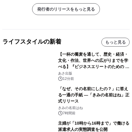
発行者のリリースをもっと見る
ライフスタイルの新着
もっと見る
【一杯の蕎麦を通して、歴史・経済・
文化・作法、世界への広がりまでを学
べる】『ビジネスエリートのための 教
養としての蕎麦』2026年8月25日
あさ出版
（火）発売
12分前
「なぜ、その名前にしたの？」に答え
る一通の手紙 ―「きみの名前はね」正
式リリース
きみの名前はね
7時間前
主婦が「10時から16時まで」で働ける
派遣求人の実態調査を公開