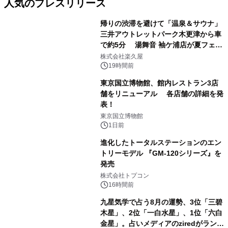
人気のプレスリリース
帰りの渋滞を避けて「温泉＆サウナ」
三井アウトレットパーク木更津から車
で約5分 湯舞音 袖ケ浦店が夏フェア
1
メニューを提供
株式会社楽久屋
19時間前
東京国立博物館、館内レストラン3店
舗をリニューアル 各店舗の詳細を発
表！
2
東京国立博物館
1日前
進化したトータルステーションのエン
トリーモデル 『GM-120シリーズ』を
発売
3
株式会社トプコン
16時間前
九星気学で占う8月の運勢、3位「三碧
木星」、2位「一白水星」、1位「六白
金星」。占いメディアのziredがランキ