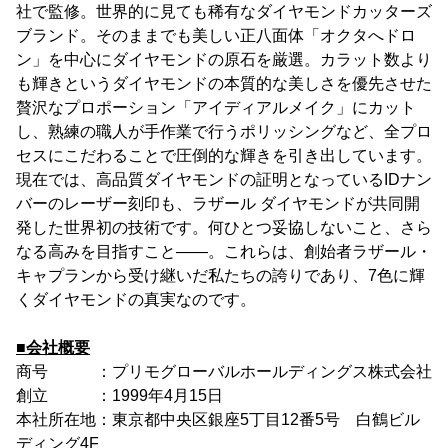
社で監修。世界的に見ても稀有なダイヤモンドカッターズ
ブランド。そのままでも美しい正八面体「オクタへドロ
ン」を中心にダイヤモンドの原石を厳選。カラット数より
も輝きというダイヤモンドの本質的な美しさを優先させた
贅沢なプロポーション「アイディアルメイク」にカット
し、熟練の職人が手作業で行うポリッシングなど、全プロ
セスにこだわることで圧倒的な輝きを引き出しています。
現在では、高品質ダイヤモンドの証明となっているIDナン
バーのレーザー刻印も、ラザール ダイヤモンドが共同開
発した世界初の技術です。何ひとつ妥協しないこと、さら
なる高みを目指すこと――。これらは、創始者ラザール・
キャプランから受け継いだ私たちの誇りであり、7色に輝
くダイヤモンドの真実なのです。
■会社概要
商号 ：プリモグローバルホールディングス株式会社
創立 ：1999年4月15日
本社所在地：東京都中央区銀座5丁目12番5号 白鶴ビル
ディング4F