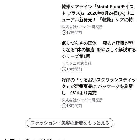
乾燥ケアライン『Moist Plus(モイス
ト プラス)』 2026年9月24日(木)リニ
ューアル新発売！ 「乾燥」ケアに特化
し、ライン使いで潤いに満ちた肌へ
株式会社ハーバー研究所
17時間前
眠りづらさの正体──寝ると呼吸が弱
くなる"体の構造"をやさしく解説する
シリーズ第1回
トラタニ株式会社
18時間前
好評の『うるおいスクワランスティッ
ク』が定番商品に パッケージを刷新
し、9/24より発売
株式会社ハーバー研究所
18時間前
ファッション・美容の新着をもっと見る