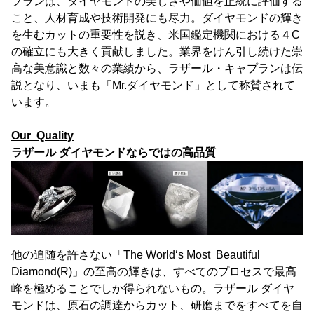
プランは、ダイヤモンドの美しさや価値を正統に評価する
こと、人材育成や技術開発にも尽力。ダイヤモンドの輝き
を生むカットの重要性を説き、米国鑑定機関における４C
の確立にも大きく貢献しました。業界をけん引し続けた崇
高な美意識と数々の業績から、ラザール・キャプランは伝
説となり、いまも「Mr.ダイヤモンド」として称賛されて
います。
Our Quality
ラザール ダイヤモンドならではの高品質
他の追随を許さない「The World‘s Most Beautiful
Diamond(R)」の至高の輝きは、すべてのプロセスで最高
峰を極めることでしか得られないもの。ラザール ダイヤ
モンドは、原石の調達からカット、研磨までをすべてを自