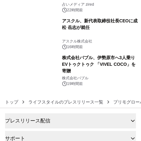
4
ングを発表
占いメディア zired
22時間前
アスクル、新代表取締役社長CEOに成
松 岳志が就任
5
アスクル株式会社
16時間前
株式会社バブル、伊勢原市へ3人乗り
EVトゥクトゥク 「VIVEL COCO」を
寄贈
6
株式会社バブル
19時間前
トップ
ライフスタイルのプレスリリース一覧
プリモグロー
プレスリリース配信
サポート