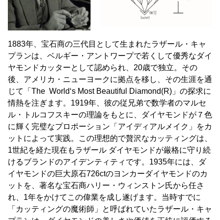
1883年、宝石商の三代目として生まれたラザール・キャ
プランは、ベルギー・アントワープで若くして優秀なダイ
ヤモンドカッターとして認められ、20歳で独立。その
後、アメリカ・ニューヨークに拠点を移し、その生涯を通
じて「The World‘s Most Beautiful Diamond(R)」の探求に
情熱を注ぎます。1919年、彼の従兄弟で数学者のマルセ
ル・トルコフスキーの理論をもとに、ダイヤモンドが７色
に輝く完璧なプロポーション「アイディアルメイク」をカ
ットによって実践。この理想的で贅沢なカッティングは、
1世紀を経た現在もラザール ダイヤモンドが厳格に守り続
けるブランドのアイデンティティです。1935年には、ダ
イヤモンドの巨大原石726ctのヨンカーダイヤモンドのカ
ットを、著名な宝石商ハリー・ウィンストン氏から任さ
れ、1年をかけてこの偉業を成し遂げます。当時すでに
「カッティングの魔術師」と呼ばれていたラザール・キャ