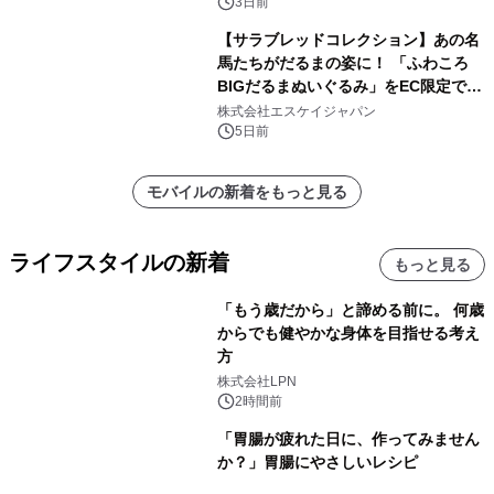
3日前
【サラブレッドコレクション】あの名
馬たちがだるまの姿に！ 「ふわころ
BIGだるまぬいぐるみ」をEC限定で受
注販売開始
株式会社エスケイジャパン
5日前
モバイルの新着をもっと見る
ライフスタイルの新着
もっと見る
「もう歳だから」と諦める前に。 何歳
からでも健やかな身体を目指せる考え
方
株式会社LPN
2時間前
「胃腸が疲れた日に、作ってみません
か？」胃腸にやさしいレシピ