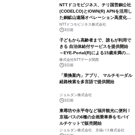
NTTドコモビジネス、チリ国営銅公社
(CODELCO)とIOWN(R) APNを活用し
た銅鉱山遠隔オペレーション高度化に
向けた調査・実証を開始
NTTドコモビジネス株式会社
3日前
子どもから高齢者まで、誰もが利用で
きる 自治体給付サービスを提供開始
～EYE-Portal(R)による15歳未満の本
人認証と デジタルデバイド対策で実現
株式会社NTTデータ関西
～
3日前
「乗換案内」アプリ、 マルチモーダル
経路検索を多言語で提供開始
ジョルダン株式会社
3日前
東尋坊や永平寺など福井観光に便利！
京福バスの6種の企画乗車券をモバイ
ルチケットで販売開始
ジョルダン株式会社、京福バス株式会社