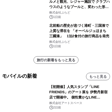
ルメと観光、レジャー施設で クラブハ
ウスのようなプールと、変わった形の
サウナも 「THE BOXY AWAJI」のお
株式会社ぷらど
得な素泊まり連泊プランで
1日前
北前船の歴史が息づく港町・三国湊で
上質な滞在を 「オーベルジュほまち
三國湊」 1泊2食付の旅行商品を発売
株式会社ぷらど
1日前
旅行の新着をもっと見る
モバイルの新着
もっと見る
【初開催】人気スタンプ「LINE
FRIENDS」のアート展を 伊勢丹新宿
店で開催中。 個性豊かなLINE
FRIENDSの仲間たちが インテリアア
株式会社アートスペース
ートとして新たな魅力を発信。
2日前