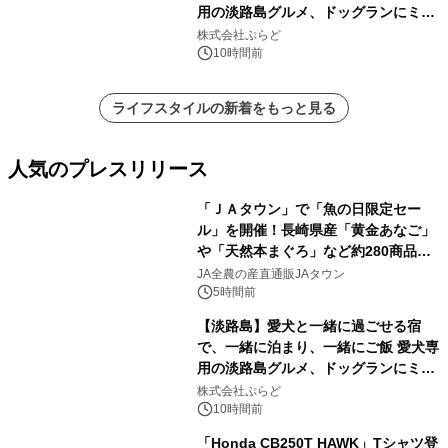
用の淡路島グルメ、ドッグランにミニ
プール グランピングとトレーラーハウ
株式会社ぷらど
スの2施設で
10時間前
ライフスタイルの新着をもっと見る
人気のプレスリリース
「ＪＡタウン」で「魚の日限定セー
ル」を開催！長崎県産「黄金あなご」
や「天然本まぐろ」など約280商品を
1
販売！～毎月１０日の定例企画～
JA全農の産直通販JAタウン
5時間前
【淡路島】愛犬と一緒に過ごせる宿
で、一緒に泊まり、一緒にご飯 愛犬専
用の淡路島グルメ、ドッグランにミニ
2
プール グランピングとトレーラーハウ
株式会社ぷらど
スの2施設で
10時間前
「Honda CB250T HAWK」Tシャツ登