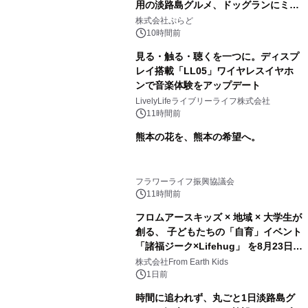
用の淡路島グルメ、ドッグランにミニ
プール グランピングとトレーラーハウ
株式会社ぷらど
スの2施設で
10時間前
見る・触る・聴くを一つに。ディスプ
レイ搭載「LL05」ワイヤレスイヤホ
ンで音楽体験をアップデート
LivelyLifeライブリーライフ株式会社
11時間前
熊本の花を、熊本の希望へ。
フラワーライフ振興協議会
11時間前
フロムアースキッズ × 地域 × 大学生が
創る、 子どもたちの「自育」イベント
「諸福ジーク×Lifehug」 を8月23日
(日)開催
株式会社From Earth Kids
1日前
時間に追われず、丸ごと1日淡路島グ