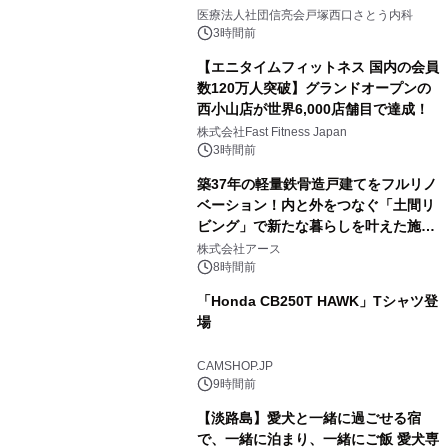
医療法人社団信亮会戸塚西口さとう内科
3時間前
【エニタイムフィットネス 国内の会員
数120万人突破】グランドオープンの
西小山店が世界6,000店舗目で達成！
株式会社Fast Fitness Japan
3時間前
築37年の軽量鉄骨造戸建てをフルリノ
ベーション！内と外をつなぐ「土間リ
ビング」で新たな暮らしを叶えた施工
事例を株式会社アースが公開
株式会社アース
8時間前
「Honda CB250T HAWK」Tシャツ登
場
CAMSHOP.JP
9時間前
【淡路島】愛犬と一緒に過ごせる宿
で、一緒に泊まり、一緒にご飯 愛犬専