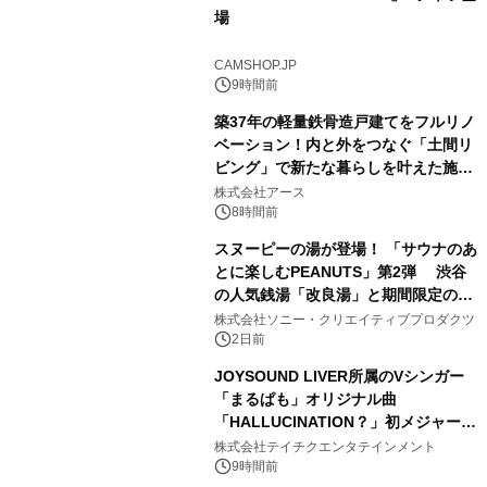
場
3
CAMSHOP.JP
9時間前
築37年の軽量鉄骨造戸建てをフルリノ
ベーション！内と外をつなぐ「土間リ
ビング」で新たな暮らしを叶えた施工
4
事例を株式会社アースが公開
株式会社アース
8時間前
スヌーピーの湯が登場！ 「サウナのあ
とに楽しむPEANUTS」第2弾 渋谷
の人気銭湯「改良湯」と期間限定のコ
5
ラボレーション サウナイキタイコラ
株式会社ソニー・クリエイティブプロダクツ
ボグッズも発売決定！
2日前
JOYSOUND LIVER所属のVシンガー
「まるぱも」オリジナル曲
「HALLUCINATION？」初メジャー配
6
信リリース決定！
株式会社テイチクエンタテインメント
9時間前