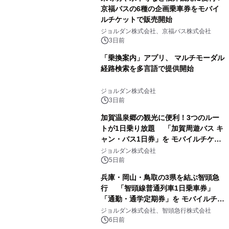
京福バスの6種の企画乗車券をモバイ
ルチケットで販売開始
ジョルダン株式会社、京福バス株式会社
3日前
「乗換案内」アプリ、 マルチモーダル
経路検索を多言語で提供開始
ジョルダン株式会社
3日前
加賀温泉郷の観光に便利！3つのルー
トが1日乗り放題 「加賀周遊バス キ
ャン・バス1日券」を モバイルチケッ
トで販売開始
ジョルダン株式会社
5日前
兵庫・岡山・鳥取の3県を結ぶ智頭急
行 「智頭線普通列車1日乗車券」
「通勤・通学定期券」を モバイルチケ
ットで販売開始
ジョルダン株式会社、智頭急行株式会社
6日前