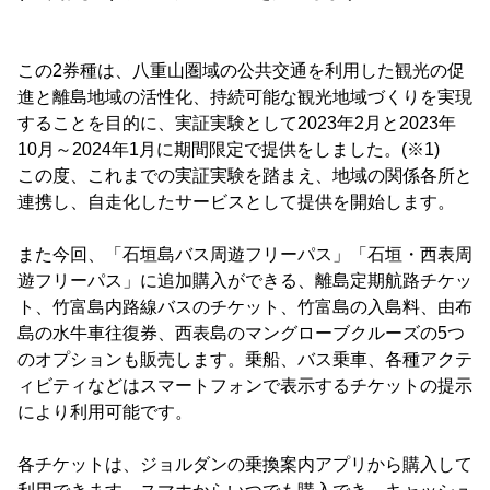
この2券種は、八重山圏域の公共交通を利用した観光の促
進と離島地域の活性化、持続可能な観光地域づくりを実現
することを目的に、実証実験として2023年2月と2023年
10月～2024年1月に期間限定で提供をしました。(※1)
この度、これまでの実証実験を踏まえ、地域の関係各所と
連携し、自走化したサービスとして提供を開始します。
また今回、「石垣島バス周遊フリーパス」「石垣・西表周
遊フリーパス」に追加購入ができる、離島定期航路チケッ
ト、竹富島内路線バスのチケット、竹富島の入島料、由布
島の水牛車往復券、西表島のマングローブクルーズの5つ
のオプションも販売します。乗船、バス乗車、各種アクテ
ィビティなどはスマートフォンで表示するチケットの提示
により利用可能です。
各チケットは、ジョルダンの乗換案内アプリから購入して