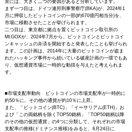
景には、大きく二つの要因があると分析しています。
まず一つ目は、ドイツ連邦刑事警察庁(BKA)が、2024年1
月に押収したビットコインの一部(約670億円相当分)を、
市場に移動させたことが挙げられます。
二つ目は、東京都に拠点を置くビットコイン取引所の
Mt.GOXが、2024年7月から、ビットコインとビットコイ
ンキャッシュの弁済を開始すると発表したことも挙げられ
ます。この計画は、2014年に大量のビットコインが盗ま
れたハッキング事件から続いている破産計画の一環でもあ
り、仮想通貨市場に一時的な動揺を与えたと考えられま
す。
■市場支配率動向 ビットコインの市場支配率が一時的に
約50％に。その他の通貨が約10％に上昇。
また、「ビットコイン(BTC)」「イーサリアム(ETH)」お
よび「この両銘柄を除くTOP50銘柄」「TOP50銘柄以降
のその他の仮想通貨」の4つに分類して、それぞれの市場
支配率の推移(ドミナンス推移)をみると、6月24日に