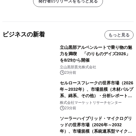
発行者のリリースをもっと見る
ビジネスの新着
もっと見る
立山黒部アルペンルートで乗り物の魅
力を満喫 「のりものデイズ2026」
を8/29から開催
立山黒部貫光株式会社
23分前
セルロースフレークの世界市場（2026
年～2032年）、市場規模（木材パルプ
系、綿系、その他）・分析レポートを
発表
株式会社マーケットリサーチセンター
23分前
ソーラーハイブリッド・マイクログリ
ッドの世界市場（2026年～2032
年）、市場規模（系統連系型マイクロ