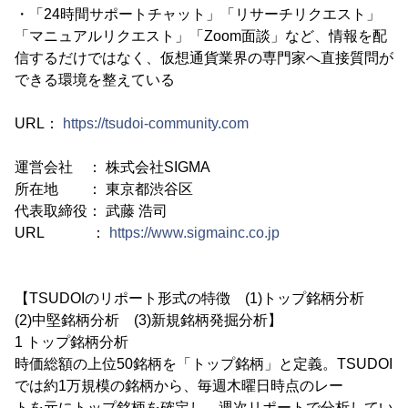
・「24時間サポートチャット」「リサーチリクエスト」
「マニュアルリクエスト」「Zoom面談」など、情報を配
信するだけではなく、仮想通貨業界の専門家へ直接質問が
できる環境を整えている
URL：
https://tsudoi-community.com
運営会社 ： 株式会社SIGMA
所在地 ： 東京都渋谷区
代表取締役： 武藤 浩司
URL ：
https://www.sigmainc.co.jp
【TSUDOIのリポート形式の特徴 (1)トップ銘柄分析
(2)中堅銘柄分析 (3)新規銘柄発掘分析】
1 トップ銘柄分析
時価総額の上位50銘柄を「トップ銘柄」と定義。TSUDOI
では約1万規模の銘柄から、毎週木曜日時点のレー
トを元にトップ銘柄を確定し、週次リポートで分析してい