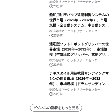
グリッド、独立型マイクログリッ
株式会社マーケットリサーチセンター
ド）・分析レポートを発表
23分前
船舶用油圧バルブ遠隔制御システムの
世界市場（2026年～2032年）、市場
規模（全自動システム、半自動システ
ム）・分析レポートを発表
株式会社マーケットリサーチセンター
23分前
適応型ソフトロボットグリッパーの世
界市場（2026年～2032年）、市場規
模（空気圧式グリッパー、電動グリッ
パー）・分析レポートを発表
株式会社マーケットリサーチセンター
23分前
テキスタイル用超軟質サンディングマ
シンの世界市場（2026年～2032
年）、市場規模（ドラムサンディング
マシン、ジェットサンディングマシ
株式会社マーケットリサーチセンター
ン、ローラーサンディングマシン、そ
23分前
の他）・分析レポートを発表
ビジネスの新着をもっと見る