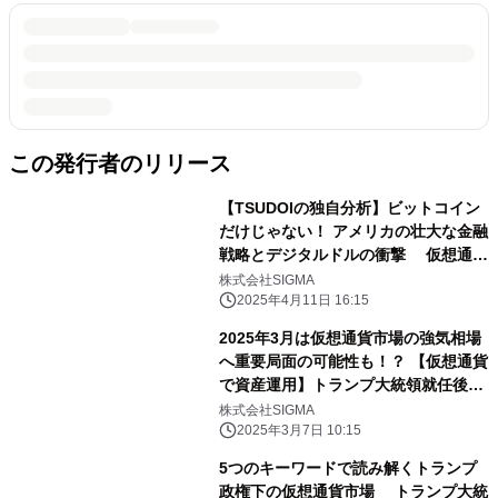
この発行者のリリース
【TSUDOIの独自分析】ビットコイン
だけじゃない！ アメリカの壮大な金融
戦略とデジタルドルの衝撃 仮想通貨
情報コミュニティサービス
株式会社SIGMA
「TSUDOI」による 仮想通貨で資産運
2025年4月11日 16:15
用の重要局面まとめ
2025年3月は仮想通貨市場の強気相場
へ重要局面の可能性も！？ 【仮想通貨
で資産運用】トランプ大統領就任後の
動向を 武藤 浩司代表が詳細分析
株式会社SIGMA
2025年3月7日 10:15
5つのキーワードで読み解くトランプ
政権下の仮想通貨市場 トランプ大統