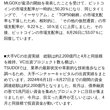
Mt.GOXが返済の開始を発表したことを受けて、ビットコ
インの市場支配率が一時的に50.20％になり、同じタイミ
ングで、「イーサリアム」と「TOP50銘柄」の市場支配
率も下落したため、相対的に、「その他の仮想通貨」の市
場支配率が、9.22％と、10％近くに上昇しました。その
後、ビットコインの市場支配率は、6月26日に53.07％に
回復しています。
■大手VCの出資実績 総額は約2,200億円と4月と同規模
を維持。VC出資プロジェクト数も横ばい
TSUDOIでは、業界の最新状況や革新的な技術進歩などを
調べるため、大手ベンチャーキャピタルの出資実績をまと
めています。2024年6月1日～6月27日までの期間の資金
調達総額は約2,200億円となりました。前月は、債券融資
の形で1兆円近い資金を集めたプロジェクトに注目が集ま
りましたが、今月は、目立った案件が乏しいとはいえ、4
月と同規模で投資資金が動いています。