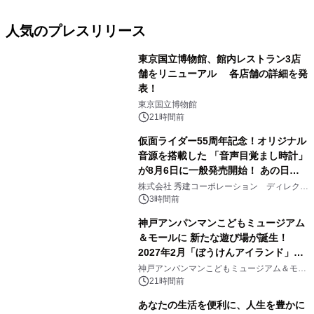
人気のプレスリリース
東京国立博物館、館内レストラン3店
舗をリニューアル 各店舗の詳細を発
表！
1
東京国立博物館
21時間前
仮面ライダー55周年記念！オリジナル
音源を搭載した 「音声目覚まし時計」
が8月6日に一般発売開始！ あの日の
2
大興奮が今甦る
株式会社 秀建コーポレーション ディレクト
アートギャラリー
3時間前
神戸アンパンマンこどもミュージアム
＆モールに 新たな遊び場が誕生！
2027年2月「ぼうけんアイランド」が
3
オープン
神戸アンパンマンこどもミュージアム＆モー
ル
21時間前
あなたの生活を便利に、人生を豊かに