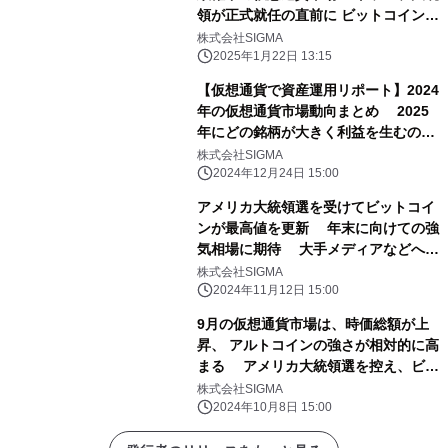
領が正式就任の直前に ビットコインが
最高値を更新する激変ぶり
株式会社SIGMA
2025年1月22日 13:15
【仮想通貨で資産運用リポート】2024
年の仮想通貨市場動向まとめ 2025
年にどの銘柄が大きく利益を生むの
か？をテーマに 12月26日に無料セミ
株式会社SIGMA
ナーを開催 仮想通貨情報コミュニテ
2024年12月24日 15:00
ィサービス「TSUDOI」 武藤浩司代表
アメリカ大統領選を受けてビットコイ
が詳細を分析
ンが最高値を更新 年末に向けての強
気相場に期待 大手メディアなどへ
「アメリカ大統領選の影響」 「仮想通
株式会社SIGMA
貨詐欺への注意喚起」などもリポート
2024年11月12日 15:00
9月の仮想通貨市場は、時価総額が上
昇、 アルトコインの強さが相対的に高
まる アメリカ大統領選を控え、ビッ
トコインはじめ 仮想通貨市場への注目
株式会社SIGMA
が高まる可能性
2024年10月8日 15:00