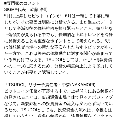
■専門家のコメント
SIGMA代表：武藤 浩司
5月に上昇したビットコインが、6月は一転して下落に転
じたが、その要因は明確に分析できる。また過去のデータ
として半減期後の価格推移を振り返ったところ、短期的な
下落傾向が見られる中でも、長期的な上昇トレンドを冷静
に見据えることも重要なポイントとして考えられる。6月
は仮想通貨市場への新たな不安をもたらすトピックがあっ
た一方で、これは将来の価格動向に対する関心が高まって
いる裏付けでもある。TSUDOIとしては、正しい情報発信
へのニーズに応えるため、分析の精度向上により尽力して
いくことが必要だと認識している。
「TSUDOI」リサーチ責任者：中森(NAKAMORI)
ビットコイン価格が下落する中で、上昇傾向にある銘柄が
散見されることは、仮想通貨市場全体で見るとポジティブ
な傾向。新規銘柄への投資資金の流入は変わらず続いてい
るため、TSUDOIとしても、投資資金の流れは、今後も注
視していきたい。数多い銘柄から、注目銘柄をピックアッ