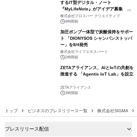
するIT型デジタル・ノート
『MyLifeNote』がアイデア募集 優
4
秀賞100名に1年間無償試用
株式会社プロスパー クリエイティブ
4時間前
加圧ポンプ一体型で炭酸保持をサポー
ト 「DIONYSOS シャンパンストッパ
ー」を8/4発売
5
株式会社ライフエキスパート
2時間前
ZETAアライアンス、AIとIoTの共創を
推進する 「Agentic IoT Lab」を設立
6
ZETAアライアンス
3時間前
トップ
ビジネスのプレスリリース一覧
株式会社SIGMA
プレスリリース配信