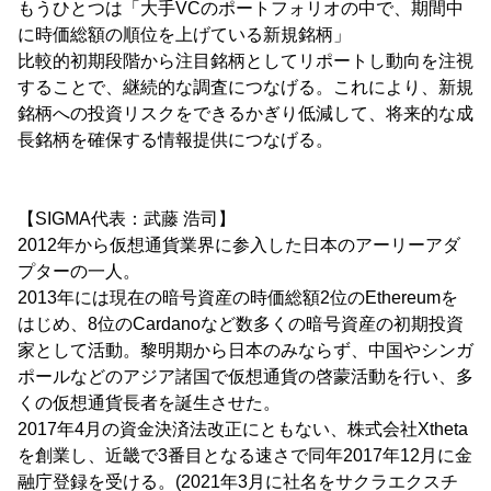
もうひとつは「大手VCのポートフォリオの中で、期間中
に時価総額の順位を上げている新規銘柄」
比較的初期段階から注目銘柄としてリポートし動向を注視
することで、継続的な調査につなげる。これにより、新規
銘柄への投資リスクをできるかぎり低減して、将来的な成
長銘柄を確保する情報提供につなげる。
【SIGMA代表：武藤 浩司】
2012年から仮想通貨業界に参入した日本のアーリーアダ
プターの一人。
2013年には現在の暗号資産の時価総額2位のEthereumを
はじめ、8位のCardanoなど数多くの暗号資産の初期投資
家として活動。黎明期から日本のみならず、中国やシンガ
ポールなどのアジア諸国で仮想通貨の啓蒙活動を行い、多
くの仮想通貨長者を誕生させた。
2017年4月の資金決済法改正にともない、株式会社Xtheta
を創業し、近畿で3番目となる速さで同年2017年12月に金
融庁登録を受ける。(2021年3月に社名をサクラエクスチ