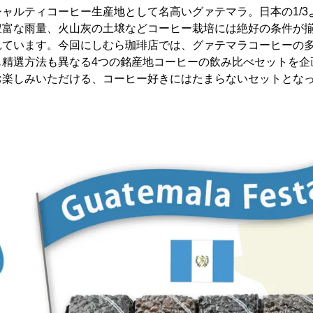
ャルティコーヒー生産地として名高いグァテマラ。日本の1/3
豊富な雨量、火山灰の土壌などコーヒー栽培には絶好の条件が
れています。今回にしむら珈琲店では、グァテマラコーヒーの
も精選方法も異なる4つの銘産地コーヒーの飲み比べセットを企
お楽しみいただける、コーヒー好きにはたまらないセットとな