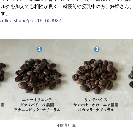
ミルクを加えても相性が良く、就寝前や授乳中の方、妊婦さん
ます。
racoffee.shop/?pid=181603922
4種珈琲豆