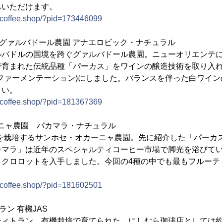
みいただけます。
racoffee.shop/?pid=173446099
テ グァルバドール農園 アナエロビック・ナチュラル
ルバドルの国境を跨ぐグァルバドール農園。ニューオリエンテ
育まれた伝統品種「パーカス」をワインの醸造技術を取り入れ
ファーメンテーション)にしました。バランスを伴った白ワイ
さい。
racoffee.shop/?pid=181367369
カーニャ農園 パカマラ・ナチュラル
琲を栽培するサンホセ・オカーニャ農園。先に紹介した「パーカ
カマラ」は近年のスペシャルティコーヒー市場で脚光を浴びて
イクロロットを入手しました。今回の4種の中でも最もフルーテ
racoffee.shop/?pid=181602501
ラン 有機JAS
ティトラン。有機栽培で育てられた、にしむら珈琲店としては約