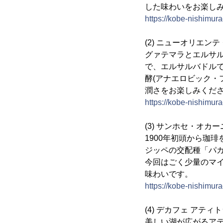
した味わいをお楽し
https://kobe-nishimu
(2) ニューオリエン
グァテマラとエルサ
で、エルサルバドルで
酵(アナエロビック・
潤さをお楽しみくだ
https://kobe-nishimu
(3) サンホセ・オ
1900年初頭から珈
ジッペの交配種「パ
今回はごく少量のマ
味わいです。
https://kobe-nishimu
(4) デカフェ アティト
美しい湖が広がるア