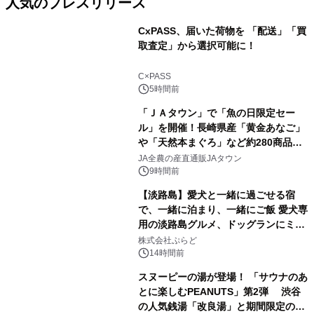
人気のプレスリリース
CxPASS、届いた荷物を 「配送」「買
取査定」から選択可能に！
1
C×PASS
5時間前
「ＪＡタウン」で「魚の日限定セー
ル」を開催！長崎県産「黄金あなご」
や「天然本まぐろ」など約280商品を
2
販売！～毎月１０日の定例企画～
JA全農の産直通販JAタウン
9時間前
【淡路島】愛犬と一緒に過ごせる宿
で、一緒に泊まり、一緒にご飯 愛犬専
用の淡路島グルメ、ドッグランにミニ
3
プール グランピングとトレーラーハウ
株式会社ぷらど
スの2施設で
14時間前
スヌーピーの湯が登場！ 「サウナのあ
とに楽しむPEANUTS」第2弾 渋谷
の人気銭湯「改良湯」と期間限定のコ