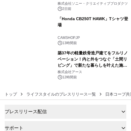
4
ラボレーション サウナイキタイコラ
株式会社ソニー・クリエイティブプロダクツ
ボグッズも発売決定！
2日前
「Honda CB250T HAWK」Tシャツ登
場
5
CAMSHOP.JP
13時間前
築37年の軽量鉄骨造戸建てをフルリノ
ベーション！内と外をつなぐ「土間リ
ビング」で新たな暮らしを叶えた施工
6
事例を株式会社アースが公開
株式会社アース
12時間前
トップ
ライフスタイルのプレスリリース一覧
日本コープ共
プレスリリース配信
サポート