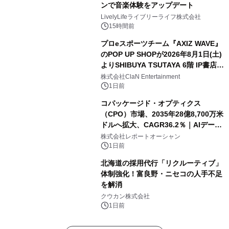
ンで音楽体験をアップデート
LivelyLifeライブリーライフ株式会社
15時間前
プロeスポーツチーム『AXIZ WAVE』
のPOP UP SHOPが2026年8月1日(土)
よりSHIBUYA TSUTAYA 6階 IP書店で
開催決定！！
株式会社ClaN Entertainment
1日前
コパッケージド・オプティクス
（CPO）市場、2035年28億8,700万米
ドルへ拡大、CAGR36.2％｜AIデータ
センター・高速光通信需要が成長を加
株式会社レポートオーシャン
速
1日前
北海道の採用代行「リクルーティブ」
体制強化！富良野・ニセコの人手不足
を解消
クウカン株式会社
1日前