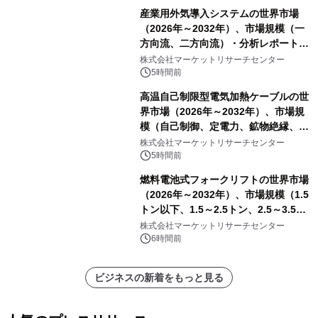
産業用外気導入システムの世界市場
（2026年～2032年）、市場規模（一
方向流、二方向流）・分析レポートを
発表
株式会社マーケットリサーチセンター
5時間前
高温自己制限型電気加熱ケーブルの世
界市場（2026年～2032年）、市場規
模（自己制御、定電力、鉱物絶縁、表
皮効果）・分析レポートを発表
株式会社マーケットリサーチセンター
5時間前
燃料電池式フォークリフトの世界市場
（2026年～2032年）、市場規模（1.5
トン以下、1.5～2.5トン、2.5～3.5ト
ン、3.5～5.0トン、その他）・分析レ
株式会社マーケットリサーチセンター
ポートを発表
6時間前
ビジネスの新着をもっと見る