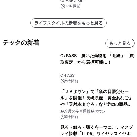
CAMSHOP.JP
13時間前
ライフスタイルの新着をもっと見る
テックの新着
もっと見る
CxPASS、届いた荷物を 「配送」「買
取査定」から選択可能に！
C×PASS
5時間前
「ＪＡタウン」で「魚の日限定セー
ル」を開催！長崎県産「黄金あなご」
や「天然本まぐろ」など約280商品を
販売！～毎月１０日の定例企画～
JA全農の産直通販JAタウン
9時間前
見る・触る・聴くを一つに。ディスプ
レイ搭載「LL05」ワイヤレスイヤホ