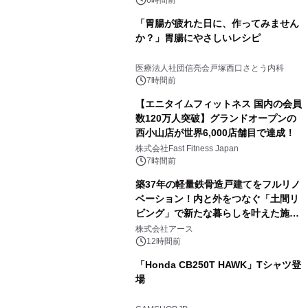
「胃腸が疲れた日に、作ってみません
か？」胃腸にやさしいレシピ
医療法人社団信亮会戸塚西口さとう内科
7時間前
【エニタイムフィットネス 国内の会員
数120万人突破】グランドオープンの
西小山店が世界6,000店舗目で達成！
株式会社Fast Fitness Japan
7時間前
築37年の軽量鉄骨造戸建てをフルリノ
ベーション！内と外をつなぐ「土間リ
ビング」で新たな暮らしを叶えた施工
事例を株式会社アースが公開
株式会社アース
12時間前
「Honda CB250T HAWK」Tシャツ登
場