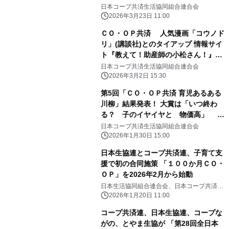
日本コープ共済生活協同組合連合会
2026年3月23日 11:00
ＣＯ・ＯＰ共済 人気漫画「コウノド
リ」(講談社)とのタイアップ 情報サイ
ト『教えて！助産師の小松さん！』を
オープン！
日本コープ共済生活協同組合連合会
2026年3月2日 15:30
第5回「ＣＯ・ＯＰ共済 育児あるある
川柳」結果発表！ 大賞は「いつ終わ
る？ 子のイヤイヤと 物価高」 喜
怒哀楽、川柳で表現された子育ての
日本コープ共済生活協同組合連合会
「今」にご注目あれ！
2026年1月30日 15:00
日本生協連とコープ共済連、子育て支
援で初の合同施策 「１００か月ＣＯ・
ＯＰ」を2026年2月から始動
日本生活協同組合連合会、日本コープ共済生
活協同組合連合会
2026年1月20日 11:00
コープ共済連、日本生協連、コープな
がの、とやま生協が 「第28回全日本