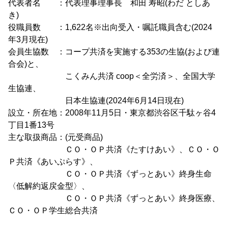
代表者名 ：代表理事理事長 和田 寿昭(わだ としあ
き)
役職員数 ：1,622名※出向受入・嘱託職員含む(2024
年3月現在)
会員生協数 ：コープ共済を実施する353の生協(および連
合会)と、
こくみん共済 coop＜全労済＞、全国大学
生協連、
日本生協連(2024年6月14日現在)
設立・所在地：2008年11月5日・東京都渋谷区千駄ヶ谷4
丁目1番13号
主な取扱商品：(元受商品)
ＣＯ・ＯＰ共済《たすけあい》、ＣＯ・Ｏ
Ｐ共済《あいぷらす》、
ＣＯ・ＯＰ共済《ずっとあい》終身生命
〈低解約返戻金型〉、
ＣＯ・ＯＰ共済《ずっとあい》終身医療、
ＣＯ・ＯＰ学生総合共済