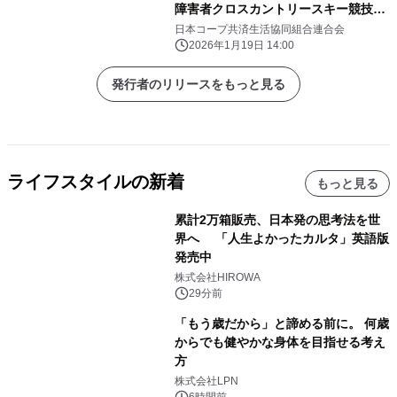
障害者クロスカントリースキー競技大
会」に冠協賛
日本コープ共済生活協同組合連合会
2026年1月19日 14:00
発行者のリリースをもっと見る
ライフスタイルの新着
もっと見る
累計2万箱販売、日本発の思考法を世
界へ 「人生よかったカルタ」英語版
発売中
株式会社HIROWA
29分前
「もう歳だから」と諦める前に。 何歳
からでも健やかな身体を目指せる考え
方
株式会社LPN
6時間前