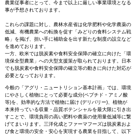
農業従事者にとって、今まで以上に厳しい事業環境となる
事が予想されております。
これらの課題に対し、農林水産省は化学肥料や化学農薬の
低減、有機農業への転換を促す「みどりの食料システム戦
略」を掲げ、担い手に補助金を出す新たな制度の設立など
を進めております。
一方、欧米では脱炭素や食料安全保障の確立に向けた「環
境保全型農業」への大型支援策が取られております。日本
でも脱炭素や食料安全保障の確立等の動きに向けた対応が
必要となっております。
今般の「アグリ・ニュートリション基本計画」では、環境
にやさしく植物にとって必要な成分(ペプチド・アミノ酸
等)を、効率的な方法で植物に届け (デリバリー)、植物が
本来持っている収量・品質ポテンシャルを最大限に引き出
すことで、環境負荷の高い肥料や農薬の使用量低減等に繋
げてまいります。三洋化成とファーマフーズは脱炭素およ
び食と環境の安全・安心を実現する農業を目指して、以下