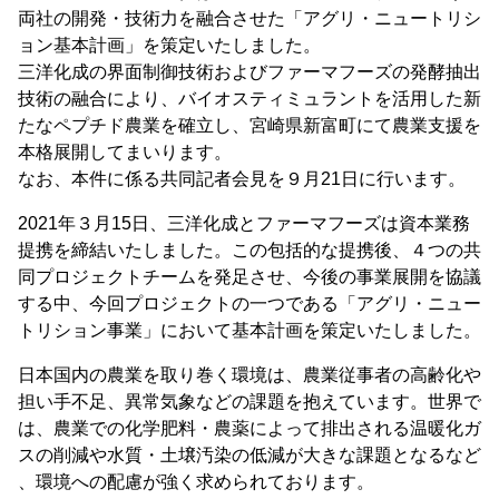
両社の開発・技術力を融合させた「アグリ・ニュートリシ
ョン基本計画」を策定いたしました。
三洋化成の界面制御技術およびファーマフーズの発酵抽出
技術の融合により、バイオスティミュラントを活用した新
たなペプチド農業を確立し、宮崎県新富町にて農業支援を
本格展開してまいります。
なお、本件に係る共同記者会見を９月21日に行います。
2021年３月15日、三洋化成とファーマフーズは資本業務
提携を締結いたしました。この包括的な提携後、４つの共
同プロジェクトチームを発足させ、今後の事業展開を協議
する中、今回プロジェクトの一つである「アグリ・ニュー
トリション事業」において基本計画を策定いたしました。
日本国内の農業を取り巻く環境は、農業従事者の高齢化や
担い手不足、異常気象などの課題を抱えています。世界で
は、農業での化学肥料・農薬によって排出される温暖化ガ
スの削減や水質・土壌汚染の低減が大きな課題となるなど
、環境への配慮が強く求められております。