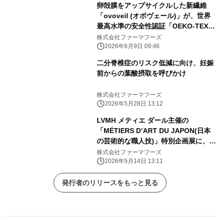
卵殻膜をアップサイクルした新繊維
「ovoveil (オボヴェール)」が、世界
最高水準の安全性認証「OEKO-TEX®
STANDARD 100」の最も厳しい基準
株式会社ファーマフーズ
「製品クラスⅠ（乳幼児向け）」の認
2026年6月9日 09:46
証を取得
二分脊椎症のリスク低減に向け、妊娠
前からの葉酸摂取を呼びかけ
株式会社ファーマフーズ
2026年5月28日 13:12
LVMH メティエ ダール主催の
「MÉTIERS D’ART DU JAPON(日本
の芸術的な職人技)」特別企画展に、卵
殻膜由来の次世代繊維を出展します。
株式会社ファーマフーズ
2026年5月14日 13:11
発行者のリリースをもっと見る