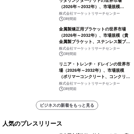
ッタリングターゲットの世界市場
（2026年～2032年）、市場規模
（0.995、0.999、その他）・分析レポ
株式会社マーケットリサーチセンター
ートを発表
3時間前
金属製矯正用ブラケットの世界市場
（2026年～2032年）、市場規模（貴
金属製ブラケット、ステンレス製ブラ
ケット、純チタン製ブラケット）・分
株式会社マーケットリサーチセンター
析レポートを発表
3時間前
リニア・トレンチ・ドレインの世界市
場（2026年～2032年）、市場規模
（ポリマーコンクリート、コンクリー
ト、プラスチック、金属）・分析レポ
株式会社マーケットリサーチセンター
ートを発表
3時間前
ビジネスの新着をもっと見る
人気のプレスリリース