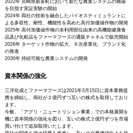
2022年 宮崎県新富町において新たな農業システムの構築
を目指す実証実験の開始
2024年 両社の技術を融合したバイオスティミュラントに
よる多収性、耐性、機能性を高めた高付加価値作物の開発
2025年 高付加価値作物の未利用部位由来の高機能健康食
品及び化粧品をファーマフーズの通販チャネルで販売開始
2026年 ターゲット作物の拡大、６次産業化、ブランド化
の推進
2030年 持続可能な農業システムの開発
資本関係の強化
三洋化成とファーマフーズは2021年3月15日に資本業務提
携を締結し、両社が２億円ずつ互いの株式を取得しており
ます。
今般、「アグリ・ニュートリション事業」での本格展開を
機に資本関係の強化を図り、互いの株式２億円ずつを市場
買い付けで追加取得いたします。