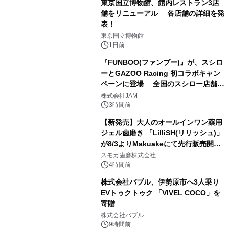
東京国立博物館、館内レストラン3店
舗をリニューアル 各店舗の詳細を発
表！
1
東京国立博物館
1日前
『FUNBOO(ファンブー)』が、スシロ
ーとGAZOO Racing 初コラボキャン
ペーンに登場 全国のスシロー店舗で
2
GR 4車種の FUNBOO(ミニカー)付き
株式会社JAM
メニューが展開されます
3時間前
【新発売】大人のオールインワン薬用
ジェル歯磨き 「LilliSH(リリッシュ)」
が8/3よりMakuakeにて先行販売開
3
始！
スモカ歯磨株式会社
4時間前
株式会社バブル、伊勢原市へ3人乗り
EVトゥクトゥク 「VIVEL COCO」を
寄贈
4
株式会社バブル
9時間前