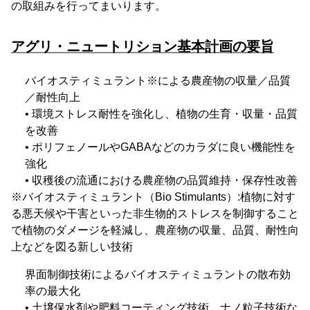
の取組みを行ってまいります。
アグリ・ニュートリション基本計画の要旨
バイオスティミュラント※による農産物の収量／品質
／耐性向上
• 環境ストレス耐性を強化し、植物の生育・収量・品質
を改善
• ポリフェノールやGABAなどのカラダに良い機能性を
強化
• 収穫後の流通における農産物の品質維持・保存性改善
※バイオスティミュラント（Bio Stimulants）:植物に対す
る悪天候や干害といった非生物的ストレスを制御すること
で植物のダメージを軽減し、農産物の収量、品質、耐性向
上などを図る新しい技術
界面制御技術によるバイオスティミュラントの散布効
率の最大化
• 土壌保水剤や肥料コーティング技術、ナノ粒子技術な