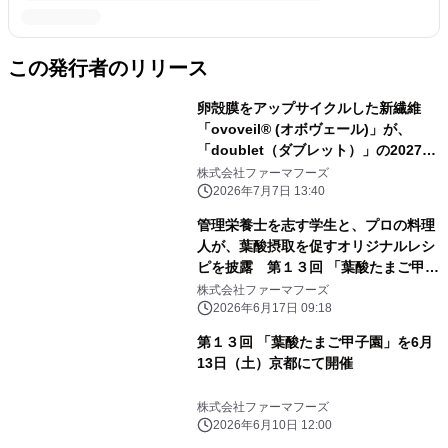
この発行者のリリース
卵殻膜をアップサイクルした新繊維
「ovoveil® (オボヴェール)」が、
「doublet（ダブレット）」の2027年
春夏コレクションに採用 「パリ メン
株式会社ファーマフーズ
ズ ファッションウィーク」のランウェ
2026年7月7日 13:40
イで披露されました
管理栄養士を志す学生と、プロの料理
人が、葉酸摂取を促すオリジナルレシ
ピを披露 第１３回 「葉酸たまご甲子
園」開催
株式会社ファーマフーズ
2026年6月17日 09:18
第１３回 「葉酸たまご甲子園」を6月
13日（土）京都にて開催
株式会社ファーマフーズ
2026年6月10日 12:00