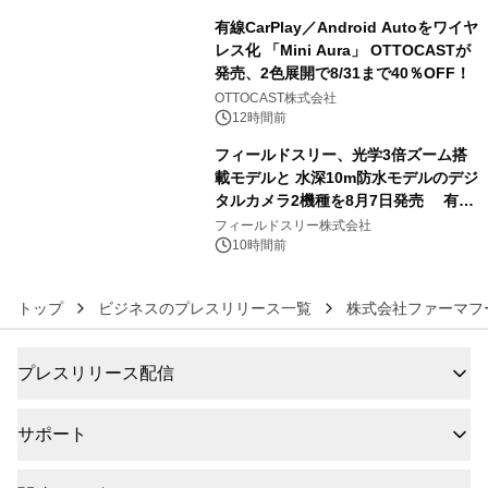
有線CarPlay／Android Autoをワイヤ
レス化 「Mini Aura」 OTTOCASTが
発売、2色展開で8/31まで40％OFF！
5
OTTOCAST株式会社
12時間前
フィールドスリー、光学3倍ズーム搭
載モデルと 水深10m防水モデルのデジ
タルカメラ2機種を8月7日発売 有効
6
約1300万画素、用途別に選べるコンデ
フィールドスリー株式会社
ジ新登場
10時間前
トップ
ビジネスのプレスリリース一覧
株式会社ファーマフ
プレスリリース配信
サポート