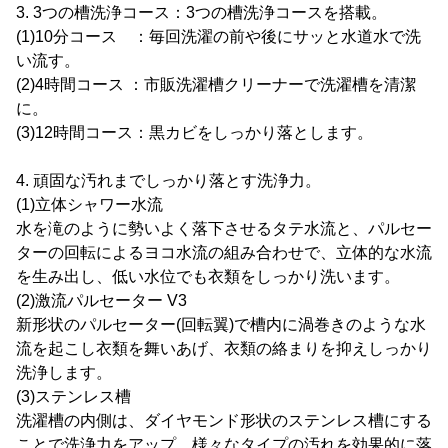
3. 3つの槽洗浄コース：3つの槽洗浄コースを搭載。
(1)10分コース ：毎回洗濯の前や後にサッと水道水で洗
い流す。
(2)4時間コース ：市販洗濯槽クリーナーで洗濯槽を清潔
に。
(3)12時間コース：黒カビをしっかり落とします。
4. 頑固な汚れまでしっかり落とす洗浄力。
(1)立体シャワー水流
水を滝のように勢いよく落下させるタテ水流と、パルセー
ターの回転によるヨコ水流の組み合わせで、立体的な水流
を生み出し、低い水位でも衣類をしっかり洗います。
(2)激流パルセーター V3
新形状のパルセーター(回転翼)で槽内に渦巻きのような水
流を起こし衣類を舞いあげ、衣類の絡まりを抑えしっかり
洗浄します。
(3)ステンレス槽
洗濯槽の内側は、ダイヤモンド形状のステンレス槽にする
ことで洗浄力をアップ。様々なタイプの汚れを効果的に落