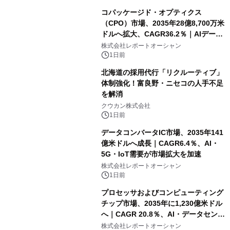
コパッケージド・オプティクス
（CPO）市場、2035年28億8,700万米
ドルへ拡大、CAGR36.2％｜AIデータ
センター・高速光通信需要が成長を加
株式会社レポートオーシャン
速
1日前
北海道の採用代行「リクルーティブ」
体制強化！富良野・ニセコの人手不足
を解消
クウカン株式会社
1日前
データコンバータIC市場、2035年141
億米ドルへ成長｜CAGR6.4％、AI・
5G・IoT需要が市場拡大を加速
株式会社レポートオーシャン
1日前
プロセッサおよびコンピューティング
チップ市場、2035年に1,230億米ドル
へ｜CAGR 20.8％、AI・データセンタ
ー需要が成長を牽引
株式会社レポートオーシャン