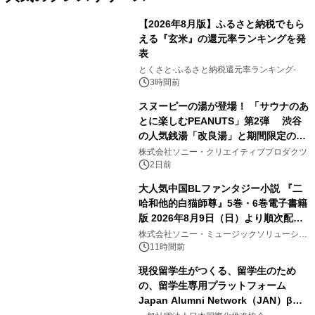
【2026年8月版】ふるさと納税でもら
える『玄米』の還元率ランキングを発
表
1
とくさと-ふるさと納税還元率ランキング-
3時間前
スヌーピーの湯が登場！ 「サウナのあ
とに楽しむPEANUTS」第2弾 渋谷
の人気銭湯「改良湯」と期間限定のコ
2
ラボレーション サウナイキタイコラ
株式会社ソニー・クリエイティブプロダクツ
ボグッズも発売決定！
2日前
大人気中国BLファンタジー小説 『二
哈和他的白猫師尊』5巻・6巻電子書籍
版 2026年8月9日（日）より順次配信
3
開始
株式会社ソニー・ミュージックソリューショ
ンズ
11時間前
現役留学生がつくる、留学生のため
の、留学生専用プラットフォーム
Japan Alumni Network（JAN）β版
4
をリリース