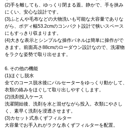
(2)手を離しても、ゆっくり閉まる蓋。静かで、手を挟み
にくい、安心な設計です。
(3)ふとんや毛布などの大物洗いも可能な大容量でありな
がら、ボディ幅53.2cmのコンパクト設計で狭いスペース
にもすっきり収まります。
(4)大きな表示とシンプルな操作パネルは簡単に操作がで
きます。前面高さ88cmのローダウン設計なので、洗濯物
をラクな姿勢で取り出せます。
6. その他の機能
(1)ほぐし脱水
全てのコース脱水後にパルセーターをゆっくり動かして、
衣類の絡みをほぐして取り出しやすくします。
(2)洗剤投入ケース
洗濯開始後、洗剤を水と混ぜながら投入。衣類にやさし
く、素早く洗剤を浸透させます。
(3)カセット式糸くずフィルター
大容量でお手入れがラクな糸くずフィルターを配置。