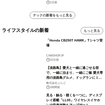
1日前
テックの新着をもっと見る
ライフスタイルの新着
もっと見る
「Honda CB250T HAWK」Tシャツ登
場
CAMSHOP.JP
32分前
【淡路島】愛犬と一緒に過ごせる宿
で、一緒に泊まり、一緒にご飯 愛犬専
用の淡路島グルメ、ドッグランにミニ
プール グランピングとトレーラーハウ
株式会社ぷらど
スの2施設で
1時間前
見る・触る・聴くを一つに。ディスプ
レイ搭載「LL05」ワイヤレスイヤホ
ンで音楽体験をアップデート