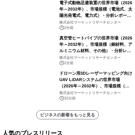
電子式動物忌避装置の世界市場（2026
年～2032年）、市場規模（電池式、太
陽光発電式、電力式）・分析レポート
を発表
株式会社マーケットリサーチセンター
2分前
真空管ヒートパイプの世界市場（2026
年～2032年）、市場規模（銅材料、ア
ルミニウム材料、その他）・分析レポ
ートを発表
株式会社マーケットリサーチセンター
2分前
ドローン用3Dレーザーマッピング向け
UAV LiDARシステムの世界市場
（2026年～2032年）、市場規模（長
距離LiDARシステム、中距離LiDARシ
株式会社マーケットリサーチセンター
ステム、短距離LiDARシステム）・分
32分前
析レポートを発表
ビジネスの新着をもっと見る
人気のプレスリリース