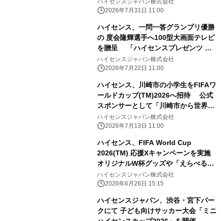
ハイセンスジャパン株式会社
2026年7月31日 11:00
ハイセンス、一問一答グランプリ優勝
の 度会隆輝選手へ100型大画面テレビ
を贈呈 「ハイセンスプレゼンツ 横
浜DeNAベイスターズのここだけの話
ハイセンスジャパン株式会社
2026」 チャレンジ企画で見事優勝
2026年7月22日 11:00
ハイセンス、川崎市の小学生をFIFAワ
ールドカップ(TM)2026へ招待 公式
スポンサーとして「川崎市から世界
へ」を実施
ハイセンスジャパン株式会社
2026年7月13日 11:00
ハイセンス、FIFA World Cup
2026(TM) 応援Xキャンペーンを実施
オリジナルW杯グッズや「えらべる
Pay」が その場で当たるキャンペーン
ハイセンスジャパン株式会社
を展開
2026年6月26日 15:15
ハイセンスジャパン、渋谷・宮下パー
クにて 子ども向けサッカー大会「ミニ
ハイセンスカップ2026」を開催