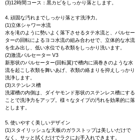
(3)12時間コース：黒カビをしっかり落とします。
4. 頑固な汚れまでしっかり落とす洗浄力。
(1)立体シャワー水流
水を滝のように勢いよく落下させるタテ水流と、パルセー
ターの回転によるヨコ水流の組み合わせで、立体的な水流
を生み出し、低い水位でも衣類をしっかり洗います。
(2)激流パルセーター V3
新形状のパルセーター(回転翼)で槽内に渦巻きのような水
流を起こし衣類を舞いあげ、衣類の絡まりを抑えしっかり
洗浄します。
(3)ステンレス槽
洗濯槽の内側は、ダイヤモンド形状のステンレス槽にする
ことで洗浄力をアップ。様々なタイプの汚れを効果的に落
とします。
5. 使いやすく美しいデザイン
(1)スタイリッシュな天板のガラストップは美しいだけで
なく、サッと拭くだけでラクにお手入れできます。