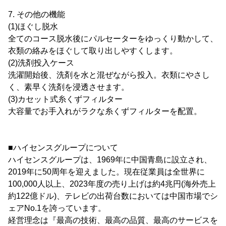
7. その他の機能
(1)ほぐし脱水
全てのコース脱水後にパルセーターをゆっくり動かして、
衣類の絡みをほぐして取り出しやすくします。
(2)洗剤投入ケース
洗濯開始後、洗剤を水と混ぜながら投入。衣類にやさし
く、素早く洗剤を浸透させます。
(3)カセット式糸くずフィルター
大容量でお手入れがラクな糸くずフィルターを配置。
■ハイセンスグループについて
ハイセンスグループは、1969年に中国青島に設立され、
2019年に50周年を迎えました。現在従業員は全世界に
100,000人以上、2023年度の売り上げは約4兆円(海外売上
約122億ドル)、テレビの出荷台数においては中国市場でシ
ェアNo.1を誇っています。
経営理念は『最高の技術、最高の品質、最高のサービスを