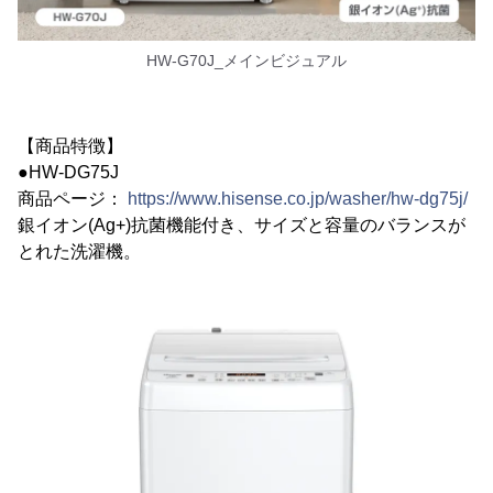
HW-G70J_メインビジュアル
【商品特徴】
●HW-DG75J
商品ページ：
https://www.hisense.co.jp/washer/hw-dg75j/
銀イオン(Ag+)抗菌機能付き、サイズと容量のバランスが
とれた洗濯機。