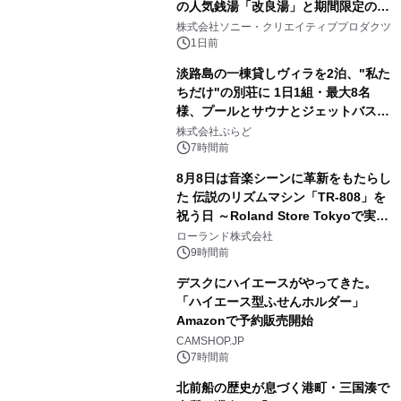
の人気銭湯「改良湯」と期間限定のコ
2
ラボレーション サウナイキタイコラ
株式会社ソニー・クリエイティブプロダクツ
ボグッズも発売決定！
1日前
淡路島の一棟貸しヴィラを2泊、"私た
ちだけ"の別荘に 1日1組・最大8名
様、プールとサウナとジェットバス付
3
きで Villa Mon Temps AWAJIの連泊
株式会社ぷらど
素泊りプラン
7時間前
8月8日は音楽シーンに革新をもたらし
た 伝説のリズムマシン「TR-808」を
祝う日 ～Roland Store Tokyoで実機
4
を展示しての 記念キャンペーンを開
ローランド株式会社
催 英国ラジオ「NTS」の 特別プログ
9時間前
ラムや、「TR-808」を愛する伝説的
デスクにハイエースがやってきた。
アーティストを フィーチャーしたアニ
「ハイエース型ふせんホルダー」
メーションを公開～
Amazonで予約販売開始
5
CAMSHOP.JP
7時間前
北前船の歴史が息づく港町・三国湊で