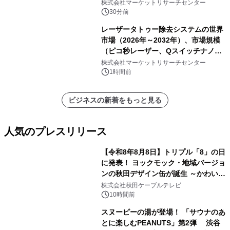
サー）・分析レポートを発表
株式会社マーケットリサーチセンター
30分前
レーザータトゥー除去システムの世界
市場（2026年～2032年）、市場規模
（ピコ秒レーザー、Qスイッチナノ秒
レーザー）・分析レポートを発表
株式会社マーケットリサーチセンター
1時間前
ビジネスの新着をもっと見る
人気のプレスリリース
【令和8年8月8日】トリプル「8」の日
に発表！ ヨックモック・地域バージョ
ンの秋田デザイン缶が誕生 ～かわいい
1
秋田犬の子犬と秋田の四季と名所を巡
株式会社秋田ケーブルテレビ
るパッケージ～ 9月1日(火)秋田県内で
10時間前
販売開始
スヌーピーの湯が登場！ 「サウナのあ
とに楽しむPEANUTS」第2弾 渋谷