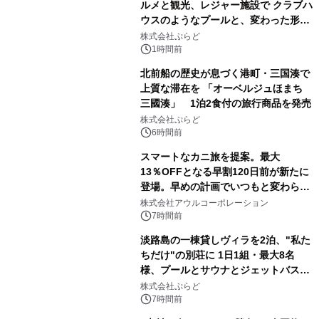
ルメと観光、レジャー施設で クラブハ
ウスのようなプールと、変わった形の
サウナも 「THE BOXY AWAJI」のお
株式会社ぷらど
得な素泊まり連泊プランで
1時間前
北前船の歴史が息づく港町・三国湊で
上質な滞在を 「オーベルジュほまち
三國湊」 1泊2食付の旅行商品を発売
株式会社ぷらど
6時間前
スマートなカニ旅を提案。最大
13％OFFとなる早割120日前が新たに
登場。早めの計画でいつもと変わらぬ
大人の冬旅を。ー夕日ヶ浦温泉「佳松
株式会社アウルコーポレーション
苑 別邸ふうか」ー
7時間前
淡路島の一棟貸しヴィラを2泊、"私た
ちだけ"の別荘に 1日1組・最大8名
様、プールとサウナとジェットバス付
きで Villa Mon Temps AWAJIの連泊
株式会社ぷらど
素泊りプラン
7時間前