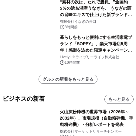
“素材の次は、たれで勝負。”全国約
5％の浜名湖産うなぎを、 うなぎの頭
の旨味エキスで仕上げた新ブランド
「井口の誉」誕生
有限会社うなぎの井口
8時間前
暮らしをもっと便利にする生活家電ブ
ランド「SOPPY」、楽天市場店5周
年！感謝を込めた限定キャンペーンを
8月10日より開催
LivelyLifeライブリーライフ株式会社
10時間前
グルメの新着をもっと見る
ビジネスの新着
もっと見る
火山灰粉砕機の世界市場（2026年～
2032年）、市場規模（自動粉砕機、手
動粉砕機）・分析レポートを発表
株式会社マーケットリサーチセンター