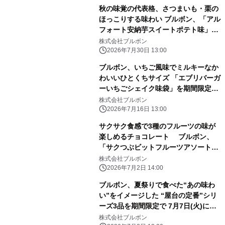
秋の味覚の代表格、さつまいも・栗の
ほっこりする味わい ブルボン、「アル
フォート安納芋スイートポテト味」な
ど 8品を期間限定で8月4日(火)に販売
株式会社ブルボン
開始！
2026年7月30日 13:00
ブルボン、いちご風味でミルキーなか
わいいひとくちサイズ 「エブリバーガ
ーいちごシェイク味袋」を期間限定で
7月21日(火)に新発売！
株式会社ブルボン
2026年7月16日 13:00
サクサク食感で3種のフルーツの味が
楽しめるチョコレート ブルボン、
「サクつぶビットフルーツアソート」
を期間限定で 7月7日(火)に新発売！
株式会社ブルボン
2026年7月2日 14:00
ブルボン、夏祭りで食べた“あの味わ
い”をイメージした “屋台の定番”シリ
ーズ3品を期間限定で 7月7日(火)に新
発売！
株式会社ブルボン