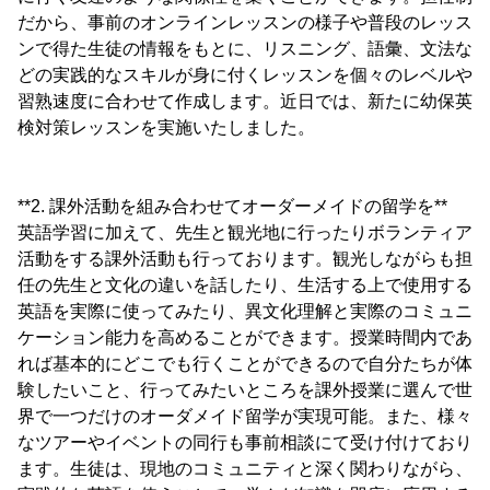
だから、事前のオンラインレッスンの様子や普段のレッス
ンで得た生徒の情報をもとに、リスニング、語彙、文法な
どの実践的なスキルが身に付くレッスンを個々のレベルや
習熟速度に合わせて作成します。近日では、新たに幼保英
検対策レッスンを実施いたしました。
**2. 課外活動を組み合わせてオーダーメイドの留学を**
英語学習に加えて、先生と観光地に行ったりボランティア
活動をする課外活動も行っております。観光しながらも担
任の先生と文化の違いを話したり、生活する上で使用する
英語を実際に使ってみたり、異文化理解と実際のコミュニ
ケーション能力を高めることができます。授業時間内であ
れば基本的にどこでも行くことができるので自分たちが体
験したいこと、行ってみたいところを課外授業に選んで世
界で一つだけのオーダメイド留学が実現可能。また、様々
なツアーやイベントの同行も事前相談にて受け付けており
ます。生徒は、現地のコミュニティと深く関わりながら、