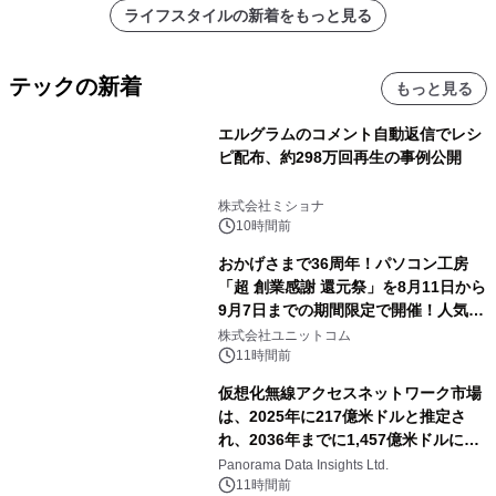
ライフスタイルの新着をもっと見る
テックの新着
もっと見る
エルグラムのコメント自動返信でレシ
ピ配布、約298万回再生の事例公開
株式会社ミショナ
10時間前
おかげさまで36周年！パソコン工房
「超 創業感謝 還元祭」を8月11日から
9月7日までの期間限定で開催！人気の
ゲーミングPCや高性能ノートPCなど
株式会社ユニットコム
対象iiyama PCのご購入で最大3万円分
11時間前
相当を還元
仮想化無線アクセスネットワーク市場
は、2025年に217億米ドルと推定さ
れ、2036年までに1,457億米ドルに達
すると予測されており、予測期間
Panorama Data Insights Ltd.
（2026年～2036年）
11時間前