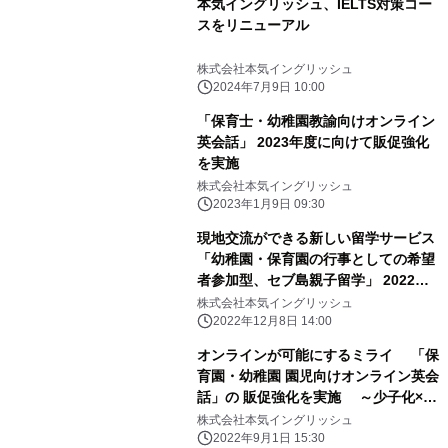
本気イングリッシュ、IELTS対策コー
スをリニューアル
株式会社本気イングリッシュ
2024年7月9日 10:00
「保育士・幼稚園教諭向けオンライン
英会話」 2023年度に向けて販促強化
を実施
株式会社本気イングリッシュ
2023年1月9日 09:30
現地交流ができる新しい留学サービス
「幼稚園・保育園の行事としての希望
者参加型、セブ島親子留学」 2022年
12月19日提供開始
株式会社本気イングリッシュ
2022年12月8日 14:00
オンラインが可能にするミライ 「保
育園・幼稚園 園児向けオンライン英会
話」の 販促強化を実施 ～少子化×コ
ロナ禍に求められる幼児英語教育のか
株式会社本気イングリッシュ
たち～
2022年9月1日 15:30