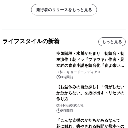
発行者のリリースをもっと見る
ライフスタイルの新着
もっと見る
空気階段・水川かたまり 初舞台・初
主演作！朝ドラ『ブギウギ』作者・足
立紳の青春小説を舞台化『春よ来い、
マジで来い』キービジュアル解禁！
（株）キョードーメディアス
8時間前
【お盆休みの自分探し】「何がしたい
か分からない」を抜け出すトリセツの
作り方
撫子Plus株式会社
9時間前
「こんな支援のかたちがあるなんて」
花に触れ、癒やされる時間が熊本への