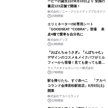
ーピーの誕生日の8月10日より 全国の
書店123店舗で開催！
1
株式会社ソニー・クリエイティブプロダクツ
15時間前
エリミネーター/SE専用シート
「GOODSEAT “COBRA”」登場 表
皮4種で愛車を自分色に
2
株式会社グッズ
13時間前
『おぱんちゅうさぎ』『んぽちゃむ』
デザインのコスメ＆メイクパフがミル
フィーから登場！見ても使っても楽し
3
い、ポップでキュートなコレクショ
ライフスタイルカンパニー株式会社
ン。
17時間前
駅を降りたら、すぐ赤べこ 「アカベ
コランド会津若松駅前店」8月8日(土)
開業
4
株式会社アカベコランド
12時間前