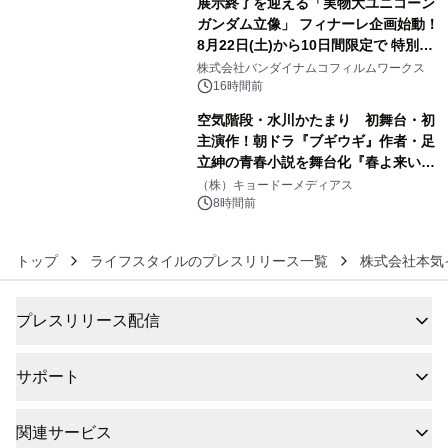
展示終了を迎える「実物大ユニコーン
ガンダム立像」 フィナーレ企画始動！
8月22日(土)から10日間限定で 特別映
5
像『UNICORN GUNDAM Statue ―
株式会社バンダイナムコフィルムワークス
BEYOND POSSIBILITY ―』を上映！
16時間前
空気階段・水川かたまり 初舞台・初
主演作！朝ドラ『ブギウギ』作者・足
立紳の青春小説を舞台化『春よ来い、
6
マジで来い』キービジュアル解禁！
（株）キョードーメディアス
8時間前
トップ
ライフスタイルのプレスリリース一覧
株式会社本気
プレスリリース配信
サポート
関連サービス