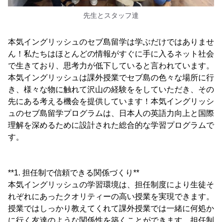
先生とスタッフ達
本気イングリッシュのセブ島留学は学ぶだけではありませ
ん！私たちはほとんどの情報がすぐに手に入るネット社会
で生きており、思考力が低下していると言われています。
本気イングリッシュは課外授業でセブ島の色々な場所に行
き、様々な物に触れて沢山の経験ををしていただき、その
先にある考える機会を提供しています！本気イングリッシ
ュのセブ島留学プログラムは、日本人の英語力向上と国際
理解を深めるために設計された総合的な学習プログラムで
す。
**1. 担任制で信頼できる関係づくり**
本気イングリッシュの学習環境は、担任制度により生徒そ
れぞれにあったクオリティーの高い授業を実現できます。
授業ではしっかり教えてくれて課外授業では一緒に何処か
に行く友達のような関係性を築くことができます。担任制