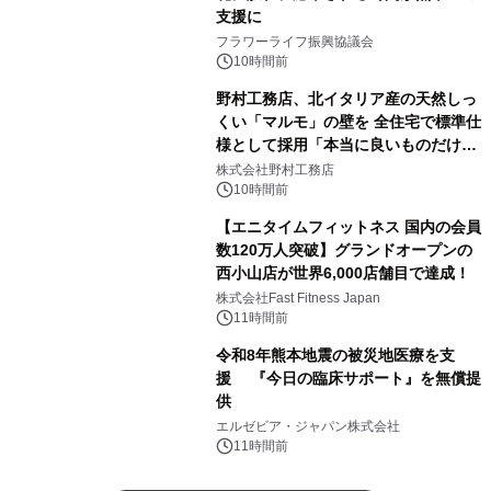
支援に
フラワーライフ振興協議会
10時間前
野村工務店、北イタリア産の天然しっ
くい「マルモ」の壁を 全住宅で標準仕
様として採用「本当に良いものだけに
こだわる」
株式会社野村工務店
10時間前
【エニタイムフィットネス 国内の会員
数120万人突破】グランドオープンの
西小山店が世界6,000店舗目で達成！
株式会社Fast Fitness Japan
11時間前
令和8年熊本地震の被災地医療を支
援 『今日の臨床サポート』を無償提
供
エルゼビア・ジャパン株式会社
11時間前