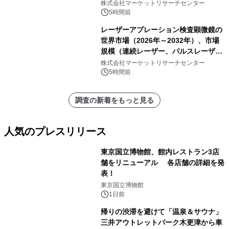
ャネル）・分析レポートを発表
株式会社マーケットリサーチセンター
5時間前
レーザーアブレーション検査顕微鏡の
世界市場（2026年～2032年）、市場
規模（連続レーザー、パルスレーザ
ー）・分析レポートを発表
株式会社マーケットリサーチセンター
5時間前
調査の新着をもっと見る
人気のプレスリリース
東京国立博物館、館内レストラン3店
舗をリニューアル 各店舗の詳細を発
表！
1
東京国立博物館
1日前
帰りの渋滞を避けて「温泉＆サウナ」
三井アウトレットパーク木更津から車