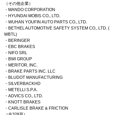
（その他企業）
・MANDO CORPORATION
・HYUNDAI MOBIS CO., LTD.
・WUHAN YOUFIN AUTO PARTS CO., LTD.
・BETHEL AUTOMOTIVE SAFETY SYSTEM CO., LTD. (
WBTL)
・BERINGER
・EBC BRAKES
・NIFO SRL
・BWI GROUP
・MERITOR, INC.
・BRAKE PARTS INC. LLC
・BLUDOT MANUFACTURING
・SILVERBACKHD
・METELLI S.P.A.
・ADVICS CO., LTD.
・KNOTT BRAKES
・CARLISLE BRAKE & FRICTION
（全328頁）