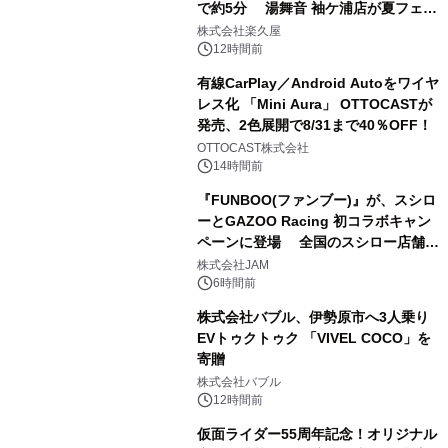
で約5分 湯舞音 袖ケ浦店が夏フェア
2
メニューを提供
株式会社楽久屋
12時間前
有線CarPlay／Android Autoをワイヤ
レス化 「Mini Aura」 OTTOCASTが
発売、2色展開で8/31まで40％OFF！
3
OTTOCAST株式会社
14時間前
『FUNBOO(ファンブー)』が、スシロ
ーとGAZOO Racing 初コラボキャン
ペーンに登場 全国のスシロー店舗で
4
GR 4車種の FUNBOO(ミニカー)付き
株式会社JAM
メニューが展開されます
6時間前
株式会社バブル、伊勢原市へ3人乗り
EVトゥクトゥク 「VIVEL COCO」を
寄贈
5
株式会社バブル
12時間前
仮面ライダー55周年記念！オリジナル