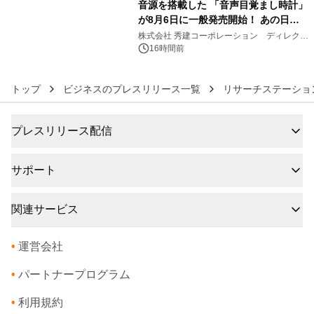
音源を搭載した 「音声目覚まし時計」
が8月6日に一般発売開始！ あの日の
6
大興奮が今甦る
株式会社 秀建コーポレーション ディレクト
アートギャラリー
16時間前
トップ
ビジネスのプレスリリース一覧
リサーチステーショ
プレスリリース配信
サポート
関連サービス
•
運営会社
•
パートナープログラム
•
利用規約