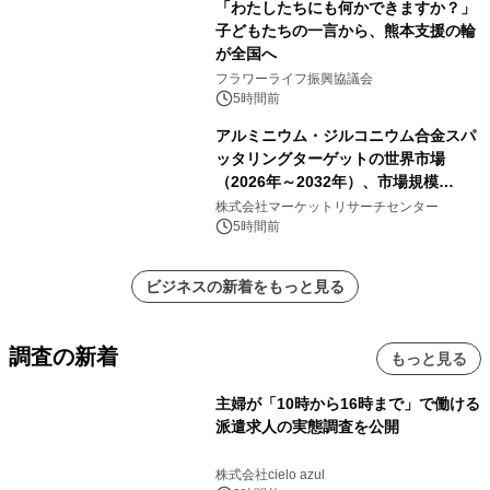
「わたしたちにも何かできますか？」
子どもたちの一言から、熊本支援の輪
が全国へ
フラワーライフ振興協議会
5時間前
アルミニウム・ジルコニウム合金スパ
ッタリングターゲットの世界市場
（2026年～2032年）、市場規模
（0.995、0.999、その他）・分析レポ
株式会社マーケットリサーチセンター
ートを発表
5時間前
ビジネスの新着をもっと見る
調査の新着
もっと見る
主婦が「10時から16時まで」で働ける
派遣求人の実態調査を公開
株式会社cielo azul