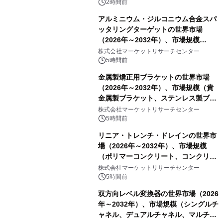
2時間前
アルミニウム・ジルコニウム合金スパ
ッタリングターゲットの世界市場
（2026年～2032年）、市場規模
（0.995、0.999、その他）・分析レポ
株式会社マーケットリサーチセンター
ートを発表
5時間前
金属製矯正用ブラケットの世界市場
（2026年～2032年）、市場規模（貴
金属製ブラケット、ステンレス製ブラ
ケット、純チタン製ブラケット）・分
株式会社マーケットリサーチセンター
析レポートを発表
5時間前
リニア・トレンチ・ドレインの世界市
場（2026年～2032年）、市場規模
（ポリマーコンクリート、コンクリー
ト、プラスチック、金属）・分析レポ
株式会社マーケットリサーチセンター
ートを発表
5時間前
双方向レベル変換器の世界市場（2026
年～2032年）、市場規模（シングルチ
ャネル、デュアルチャネル、マルチチ