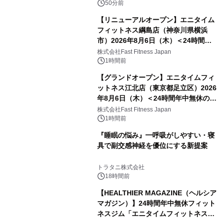
50分前
【リニューアルオープン】エニタイム
フィットネス綱島店（神奈川県横浜
市）2026年8月6日（木）＜24時間年
中無休のフィットネスジム＞
株式会社Fast Fitness Japan
1時間前
【グランドオープン】エニタイムフィ
ットネス江北店（東京都足立区）2026
年8月6日（木）＜24時間年中無休のフ
ィットネスジム＞
株式会社Fast Fitness Japan
1時間前
『睡眠の悩み』━呼吸がしやすい・寝
具で副交感神経を優位にする新提案
トラタニ株式会社
18時間前
【HEALTHIER MAGAZINE（ヘルシア
マガジン）】24時間年中無休フィット
ネスジム「エニタイムフィットネス」