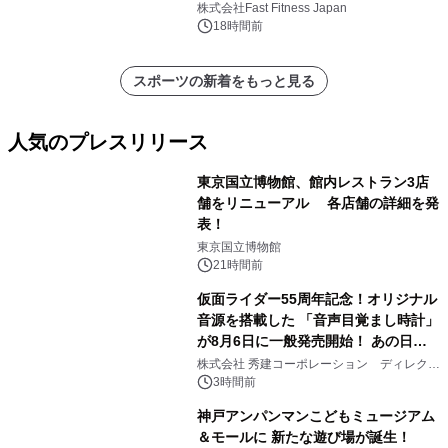
のウェブマガジン更新中！ ＜世界
株式会社Fast Fitness Japan
6,000店舗目は、東京・西小山に。エ
18時間前
ニタイムフィットネスの「これから」
を聞きました。＞
スポーツの新着をもっと見る
人気のプレスリリース
東京国立博物館、館内レストラン3店
舗をリニューアル 各店舗の詳細を発
表！
1
東京国立博物館
21時間前
仮面ライダー55周年記念！オリジナル
音源を搭載した 「音声目覚まし時計」
が8月6日に一般発売開始！ あの日の
2
大興奮が今甦る
株式会社 秀建コーポレーション ディレクト
アートギャラリー
3時間前
神戸アンパンマンこどもミュージアム
＆モールに 新たな遊び場が誕生！