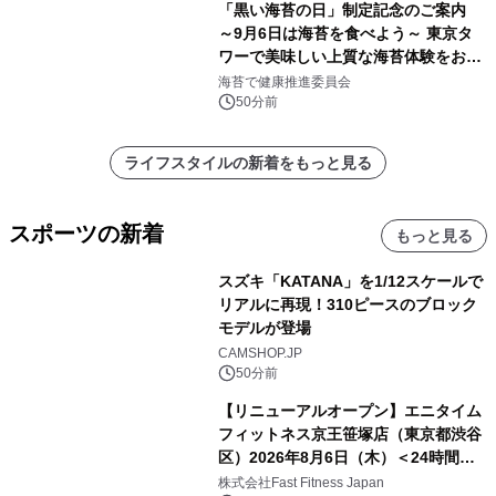
「黒い海苔の日」制定記念のご案内
～9月6日は海苔を食べよう～ 東京タ
ワーで美味しい上質な海苔体験をお届
けします！
海苔で健康推進委員会
50分前
ライフスタイルの新着をもっと見る
スポーツの新着
もっと見る
スズキ「KATANA」を1/12スケールで
リアルに再現！310ピースのブロック
モデルが登場
CAMSHOP.JP
50分前
【リニューアルオープン】エニタイム
フィットネス京王笹塚店（東京都渋谷
区）2026年8月6日（木）＜24時間年
中無休のフィットネスジム＞
株式会社Fast Fitness Japan