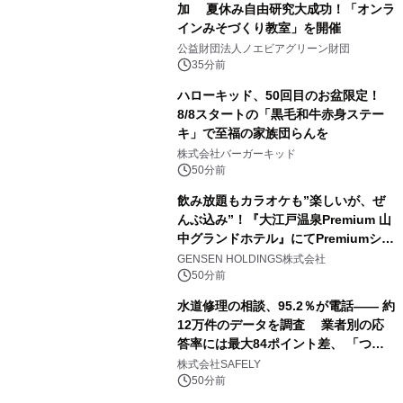
加 夏休み自由研究大成功！「オンラ
インみそづくり教室」を開催
公益財団法人ノエビアグリーン財団
35分前
ハローキッド、50回目のお盆限定！
8/8スタートの「黒毛和牛赤身ステー
キ」で至福の家族団らんを
株式会社バーガーキッド
50分前
飲み放題もカラオケも”楽しいが、ぜ
んぶ込み”！『大江戸温泉Premium 山
中グランドホテル』にてPremiumシリ
ーズ初のオールインクルーシブ導入
GENSEN HOLDINGS株式会社
50分前
水道修理の相談、95.2％が電話―― 約
12万件のデータを調査 業者別の応
答率には最大84ポイント差、 「つな
がりやすさ」も選定基準に
株式会社SAFELY
50分前