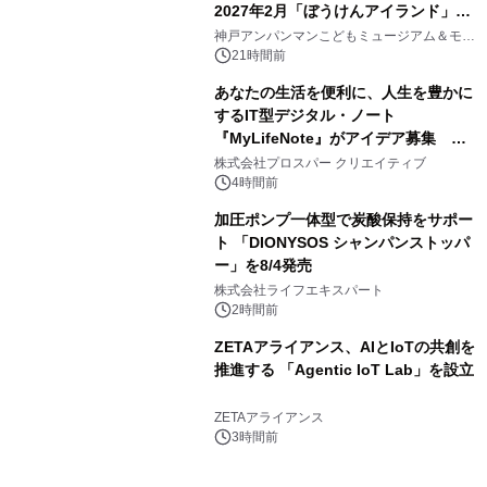
2027年2月「ぼうけんアイランド」が
3
オープン
神戸アンパンマンこどもミュージアム＆モー
ル
21時間前
あなたの生活を便利に、人生を豊かに
するIT型デジタル・ノート
『MyLifeNote』がアイデア募集 優
4
秀賞100名に1年間無償試用
株式会社プロスパー クリエイティブ
4時間前
加圧ポンプ一体型で炭酸保持をサポー
ト 「DIONYSOS シャンパンストッパ
ー」を8/4発売
5
株式会社ライフエキスパート
2時間前
ZETAアライアンス、AIとIoTの共創を
推進する 「Agentic IoT Lab」を設立
6
ZETAアライアンス
3時間前