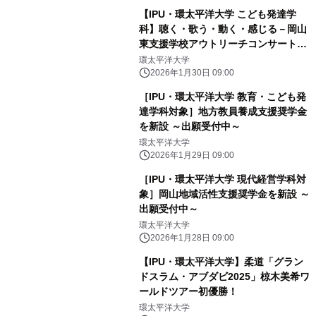
【IPU・環太平洋大学 こども発達学
科】聴く・歌う・動く・感じる－岡山
東支援学校アウトリーチコンサートを
実施
環太平洋大学
2026年1月30日 09:00
［IPU・環太平洋大学 教育・こども発
達学科対象］地方教員養成支援奨学金
を新設 ～出願受付中～
環太平洋大学
2026年1月29日 09:00
［IPU・環太平洋大学 現代経営学科対
象］岡山地域活性支援奨学金を新設 ～
出願受付中～
環太平洋大学
2026年1月28日 09:00
【IPU・環太平洋大学】柔道「グラン
ドスラム・アブダビ2025」椋木美希ワ
ールドツアー初優勝！
環太平洋大学