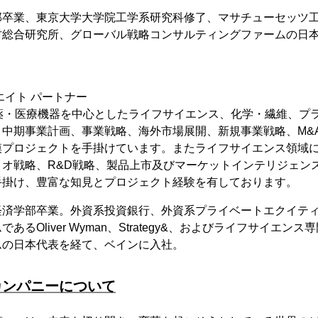
部卒業、東京大学大学院工学系研究科修了、マサチューセッツ
村総合研究所、グローバル戦略コンサルティングファームの日
エイト パートナー
製薬・医療機器を中心としたライフサイエンス、化学・繊維、プ
、中期事業計画、事業戦略、海外市場展開、新規事業戦略、M&
模プロジェクトを手掛けています。またライフサイエンス領域
リオ戦略、R&D戦略、製品上市及びマーケットインテリジェン
手掛け、豊富な知見とプロジェクト経験を有しております。
経済学部卒業。外資系投資銀行、外資系プライベートエクイテ
あるOliver Wyman、Strategy&、およびライフサイエン
ムの日本代表を経て、ベインに入社。
カンパニーについて