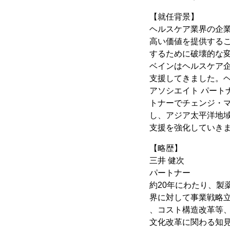
【就任背景】
ヘルスケア業界の企
高い価値を提供する
するために破壊的な
ベインはヘルスケア
支援してきました。
アソシエイト パート
トナーでチェンジ・
し、アジア太平洋地
支援を強化していき
【略歴】
三井 健次
パートナー
約20年にわたり、
界に対して事業戦略
、コスト構造改革等
文化改革に関わる知