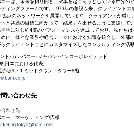
パニーは、未来を切り開き、変革を起こそうとしている世界の
ティングファームです。1973年の創設以来、クライアントの
61拠点のネットワークを展開しています。クライアントが厳し
ントと共通の目標に向かって「結果」を出せるように支援して
場平均に対し約4倍のパフォーマンスを達成しており、私たちは
ために、様々な業界や経営テーマにおける知識を統合し、外部
がらクライアントごとにカスタマイズしたコンサルティング活
ンド･カンパニー･ジャパン･インコーポレイテッド
郎(日本における代表)
赤坂9-7-1 ミッドタウン・タワー8階
ww.bain.co.jp
お問い合わせ先
い合わせ先
パニー マーケティング/広報
rketing.tokyo@bain.com