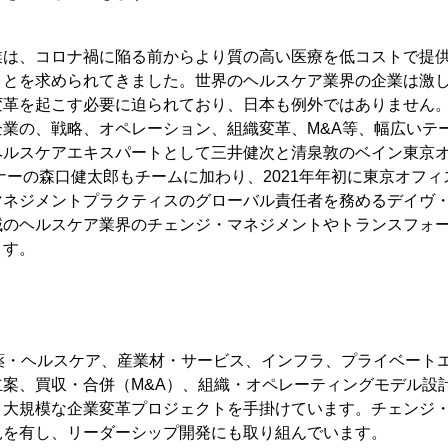
業は、コロナ禍に陥る前からより質の高い医療を低コストで提
ことを求められてきました。世界のヘルスケア業界の企業は激
変革を起こす必要に迫られており、日本も例外ではありません
企業の、戦略、オペレーション、組織変革、M&A等、幅広いテ
ヘルスケアエキスパートとして三井健次と清泉敦のベイン東京
ナーの森口健太郎もチームに加わり、2021年年初に東京オフ
マネジメントプラクティスのグローバル責任者を務めるデイヴ
域のヘルスケア業界のチェンジ・マネジメントやトランスフォ
ます。
製薬・ヘルスケア、産業材・サービス、インフラ、プライベート
立案、買収・合併（M&A）、組織・オペレーティングモデル設
、大規模な企業変革プロジェクトを手掛けています。チェンジ
見を有し、リーダーシップ開発にも取り組んでいます。