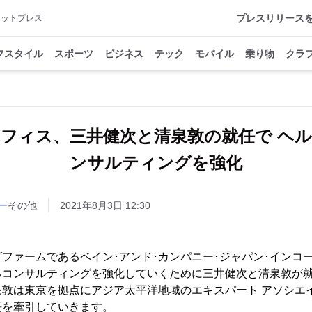
プレスリリース
アットプレス
フスタイル
スポーツ
ビジネス
テック
モバイル
乗り物
クラ
フィス、三井健次と清泉敦の就任で ヘ
ンサルティングを強化
ー
その他
2021年8月3日 12:30
ファームであるベイン･アンド･カンパニー･ジャパン･インコ
るコンサルティングを強化していくために三井健次と清泉敦が
敦は東京を拠点にアジア太平洋地域のエキスパート アソシエイ
長を牽引していきます。