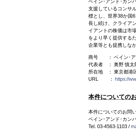
ベイン･アンド･カン
支援しているコンサル
標とし、世界38か国
長し続け、クライア
イアントの株価は市
をより早く提供する
企業等とも提携しな
商号 ： ベイン･ア
代表者 ： 奥野 慎太
所在地 ： 東京都港区
URL ：
https://w
本件についての
本件についてのお問
ベイン･アンド･カン
Tel. 03-4563-1103 /
ma