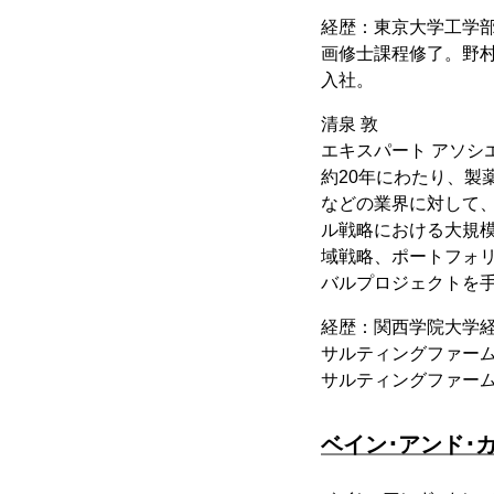
経歴：東京大学工学
画修士課程修了。野
入社。
清泉 敦
エキスパート アソシ
約20年にわたり、
などの業界に対して
ル戦略における大規
域戦略、ポートフォ
バルプロジェクトを
経歴：関西学院大学
サルティングファームで
サルティングファー
ベイン･アンド･