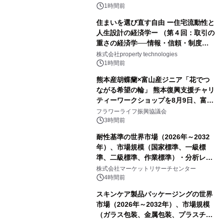
1時間前
住まいを選び直す自由 ー住宅流動性と
人生設計の経済学ー （第４回：取引の
重さの経済学──情報・信頼・制度を
PropTechはどう組み替えるか）｜
株式会社property technologies
PropTech-Lab
1時間前
熊本産胡蝶蘭×富山産ジニア「花でつ
ながる希望の輪」 熊本復興支援チャリ
ティーワークショップを8月9日、富
山・射水で開催
フラワーライフ振興協議会
3時間前
耐性基準の世界市場（2026年～2032
年）、市場規模（国家標準、一級標
準、二級標準、作業標準）・分析レポ
ートを発表
株式会社マーケットリサーチセンター
4時間前
スキンケア製品パッケージングの世界
市場（2026年～2032年）、市場規模
（ガラス包装、金属包装、プラスチッ