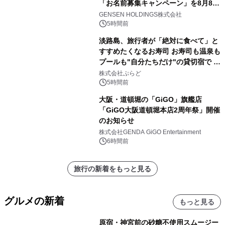
「お名前募集キャンペーン」を8月8日
(土)より開催
GENSEN HOLDINGS株式会社
5時間前
淡路島、旅行者が「絶対に食べて」と
すすめたくなるお寿司 お寿司も温泉も
プールも"自分たちだけ"の貸切宿で 1
日1組限定「岩屋温泉 絵島別庭 海と
株式会社ぷらど
森」の握り寿司プラン
5時間前
大阪・道頓堀の「GiGO」旗艦店
「GiGO大阪道頓堀本店2周年祭」開催
のお知らせ
株式会社GENDA GiGO Entertainment
6時間前
旅行の新着をもっと見る
グルメの新着
もっと見る
原宿・神宮前の砂糖不使用スムージー