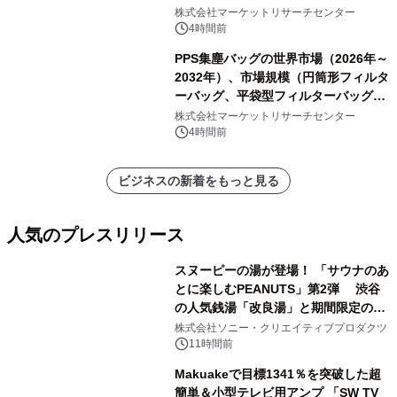
ク包装、その他）・分析レポートを発
株式会社マーケットリサーチセンター
表
4時間前
PPS集塵バッグの世界市場（2026年～
2032年）、市場規模（円筒形フィルタ
ーバッグ、平袋型フィルターバッグ、
プリーツフィルターバッグ、その
株式会社マーケットリサーチセンター
他）・分析レポートを発表
4時間前
ビジネスの新着をもっと見る
人気のプレスリリース
スヌーピーの湯が登場！ 「サウナのあ
とに楽しむPEANUTS」第2弾 渋谷
の人気銭湯「改良湯」と期間限定のコ
1
ラボレーション サウナイキタイコラ
株式会社ソニー・クリエイティブプロダクツ
ボグッズも発売決定！
11時間前
Makuakeで目標1341％を突破した超
簡単＆小型テレビ用アンプ 「SW TV