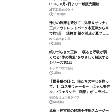
Plus」8月7日より一般販売開始！ ケ
2
ーブル1本つなぐだけ、テレビの音が
城下工業株式会社
ぐっと豊かに
11時間前
帰りの渋滞を避けて「温泉＆サウナ」
三井アウトレットパーク木更津から車
で約5分 湯舞音 袖ケ浦店が夏フェア
3
メニューを提供
株式会社楽久屋
1日前
眠りづらさの正体──寝ると呼吸が弱
くなる"体の構造"をやさしく解説する
シリーズ第1回
4
トラタニ株式会社
1日前
【世界猫の日に、猫たちの幸せを願っ
て。】 コスモウォーター「にゃんモデ
ル」×フェリシモ「猫部」が コラボキ
5
ャンペーンを実施
株式会社コスモライフ
5時間前
原宿・神宮前の砂糖不使用スムージー