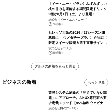
【イー・エー・グラン】みずみずしい
桃の甘みを堪能する期間限定ドリンク
2種が8月1日（土）より登場！
株式会社ピー・エス・コープ
7時間前
セレッソ大阪の2026／27シーズン開
幕戦に 「ウメダチーズラボ」が出店！
限定スイーツ販売＆選手直筆サイング
ッズが当たる抽選会を 8月8日に開催
株式会社ヤマタカ
8時間前
グルメの新着をもっと見る
ビジネスの新着
もっと見る
業務システム刷新の「見えていない課
題」にアプローチ。AI×UX専門家の要
求定義メソッド【8/26無料ウェビナ
ー】株式会社PIVOT
株式会社PIVOT＜PR＞