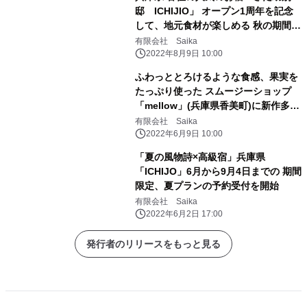
邸 ICHIJIO」 オープン1周年を記念
して、地元食材が楽しめる 秋の期間限
定プランが登場！
有限会社 Saika
2022年8月9日 10:00
ふわっととろけるような食感、果実を
たっぷり使った スムージーショップ
「mellow」(兵庫県香美町)に新作多数
登場！
有限会社 Saika
2022年6月9日 10:00
「夏の風物詩×高級宿」兵庫県
「ICHIJO」6月から9月4日までの 期間
限定、夏プランの予約受付を開始
有限会社 Saika
2022年6月2日 17:00
発行者のリリースをもっと見る