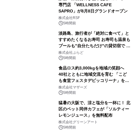
専門店 「WELLNESS CAFE
SAPRO」が8月8日グランドオープン
株式会社RSF
5時間前
淡路島、旅行者が「絶対に食べて」と
すすめたくなるお寿司 お寿司も温泉も
プールも"自分たちだけ"の貸切宿で 1
日1組限定「岩屋温泉 絵島別庭 海と
株式会社ぷらど
森」の握り寿司プラン
5時間前
食品ロス約3,000kgを地域の笑顔へ
40社とともに地域交流を育む 「こど
も食堂フェスタデピッコリーナ」を9
月5日(土)開催
株式会社マザーズ
5時間前
猛暑の大阪で、涼と塩分を一杯に！ 北
区のペット同伴カフェが「ソルティー
レモンジュース」を無料配布
株式会社グリーンアート
5時間前