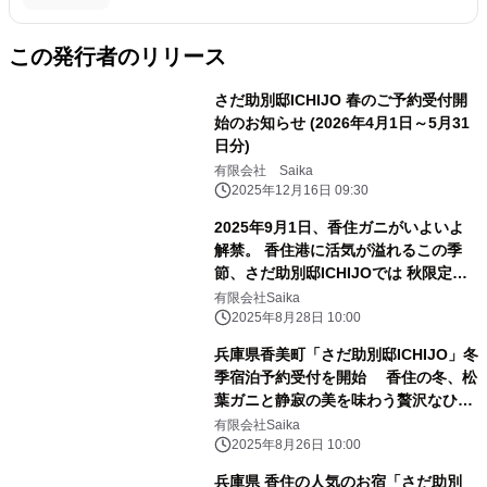
この発行者のリリース
さだ助別邸ICHIJO 春のご予約受付開
始のお知らせ (2026年4月1日～5月31
日分)
有限会社 Saika
2025年12月16日 09:30
2025年9月1日、香住ガニがいよいよ
解禁。 香住港に活気が溢れるこの季
節、さだ助別邸ICHIJOでは 秋限定の
宿泊プランをご用意しました。
有限会社Saika
2025年8月28日 10:00
兵庫県香美町「さだ助別邸ICHIJO」冬
季宿泊予約受付を開始 香住の冬、松
葉ガニと静寂の美を味わう贅沢なひと
とき
有限会社Saika
2025年8月26日 10:00
兵庫県 香住の人気のお宿「さだ助別