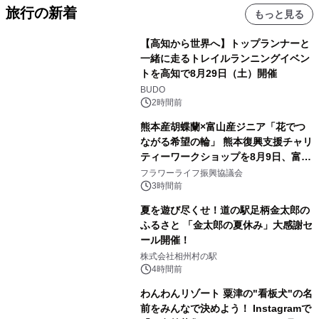
旅行の新着
もっと見る
【高知から世界へ】トップランナーと
一緒に走るトレイルランニングイベン
トを高知で8月29日（土）開催
BUDO
2時間前
熊本産胡蝶蘭×富山産ジニア「花でつ
ながる希望の輪」 熊本復興支援チャリ
ティーワークショップを8月9日、富
山・射水で開催
フラワーライフ振興協議会
3時間前
夏を遊び尽くせ！道の駅足柄金太郎の
ふるさと 「金太郎の夏休み」大感謝セ
ール開催！
株式会社相州村の駅
4時間前
わんわんリゾート 粟津の"看板犬"の名
前をみんなで決めよう！ Instagramで