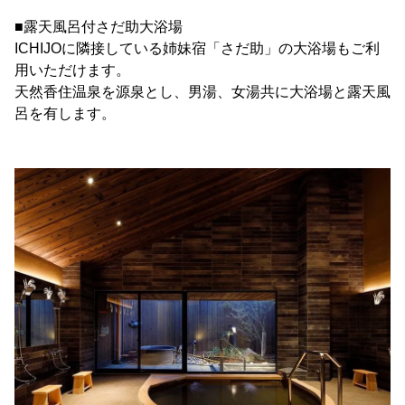
■露天風呂付さだ助大浴場
ICHIJOに隣接している姉妹宿「さだ助」の大浴場もご利
用いただけます。
天然香住温泉を源泉とし、男湯、女湯共に大浴場と露天風
呂を有します。