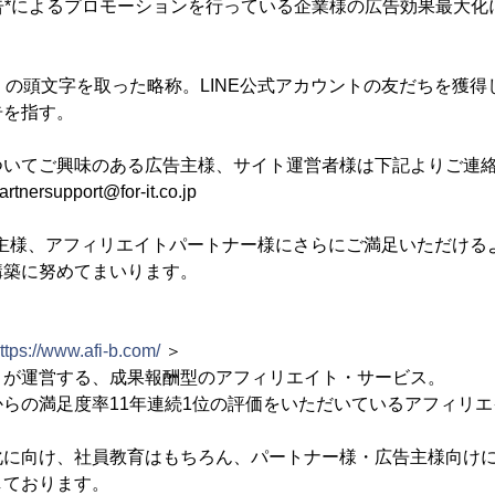
告*によるプロモーションを行っている企業様の広告効果最大化
Friends」の頭文字を取った略称。LINE公式アカウントの友だちを
告を指す。
ついてご興味のある広告主様、サイト運営者様は下記よりご連
rsupport@for-it.co.jp
告主様、アフィリエイトパートナー様にさらにご満足いただける
構築に努めてまいります。
ttps://www.afi-b.com/
＞
トが運営する、成果報酬型のアフィリエイト・サービス。
らの満足度率11年連続1位の評価をいただいているアフィリ
化に向け、社員教育はもちろん、パートナー様・広告主様向け
しております。