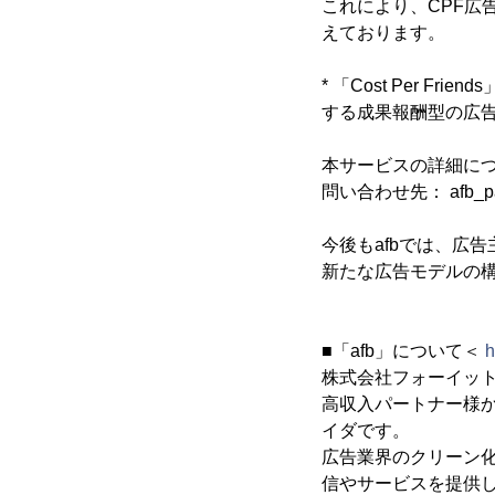
これにより、CPF広
えております。
* 「Cost Per 
する成果報酬型の広
本サービスの詳細に
問い合わせ先： afb_partne
今後もafbでは、広
新たな広告モデルの
■「afb」について＜
h
株式会社フォーイッ
高収入パートナー様か
イダです。
広告業界のクリーン
信やサービスを提供