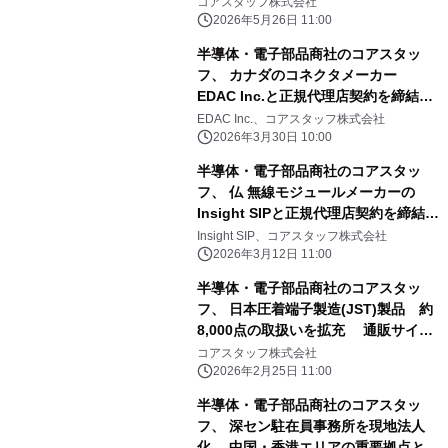
販サイト『CoreStaff ONLINE』で 産
コアスタッフ株式会社
業・医療用電源製品の販売を開始
2026年5月26日 11:00
半導体・電子部品商社のコアスタッ
フ、 カナダのコネクタメーカー
EDAC Inc.と正規代理店契約を締結
通販サイト『CoreStaff ONLINE』で
EDAC Inc.、コアスタッフ株式会社
各種コネクタ製品の販売を開始
2026年3月30日 10:00
半導体・電子部品商社のコアスタッ
フ、 仏 無線モジュールメーカーの
Insight SIPと正規代理店契約を締結
通販サイト『CoreStaff ONLINE』で
Insight SIP、コアスタッフ株式会社
各国認証済無線の販売を開始
2026年3月12日 11:00
半導体・電子部品商社のコアスタッ
フ、 日本圧着端子製造(JST)製品 約
8,000点の取扱いを拡充 通販サイト
『CoreStaff ONLINE』で販売を強化
コアスタッフ株式会社
2026年2月25日 11:00
半導体・電子部品商社のコアスタッ
フ、 深セン駐在員事務所を現地法人
化 中国・香港エリアの重要拠点とし