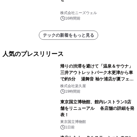
株式会社ニーズウェル
16時間前
テックの新着をもっと見る
人気のプレスリリース
帰りの渋滞を避けて「温泉＆サウナ」
三井アウトレットパーク木更津から車
で約5分 湯舞音 袖ケ浦店が夏フェア
1
メニューを提供
株式会社楽久屋
19時間前
東京国立博物館、館内レストラン3店
舗をリニューアル 各店舗の詳細を発
表！
2
東京国立博物館
1日前