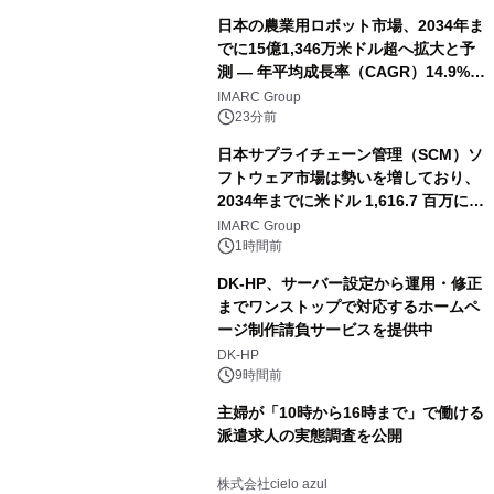
日本の農業用ロボット市場、2034年ま
でに15億1,346万米ドル超へ拡大と予
測 ― 年平均成長率（CAGR）14.9%を
記録
IMARC Group
23分前
日本サプライチェーン管理（SCM）ソ
フトウェア市場は勢いを増しており、
2034年までに米ドル 1,616.7 百万に達
し、CAGR 3.42%で成長すると予測
IMARC Group
1時間前
DK-HP、サーバー設定から運用・修正
までワンストップで対応するホームペ
ージ制作請負サービスを提供中
DK-HP
9時間前
主婦が「10時から16時まで」で働ける
派遣求人の実態調査を公開
株式会社cielo azul