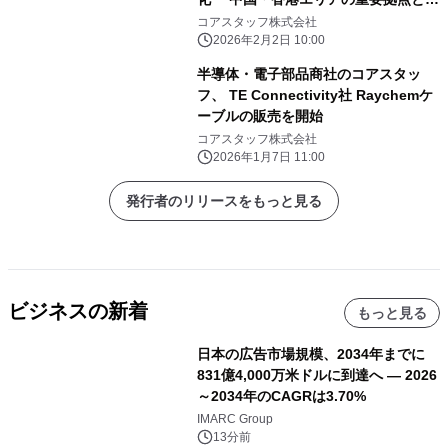
て地域密着の案件サポートを強化
コアスタッフ株式会社
2026年2月2日 10:00
半導体・電子部品商社のコアスタッ
フ、 TE Connectivity社 Raychemケ
ーブルの販売を開始
コアスタッフ株式会社
2026年1月7日 11:00
発行者のリリースをもっと見る
ビジネスの新着
もっと見る
日本の広告市場規模、2034年までに
831億4,000万米ドルに到達へ ― 2026
～2034年のCAGRは3.70%
IMARC Group
13分前