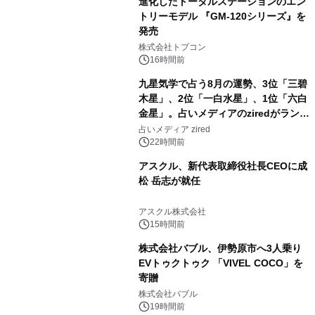
進化したトータルステーションのエン
トリーモデル 『GM-120シリーズ』を
発売
3
株式会社トプコン
16時間前
九星気学で占う8月の運勢、3位「三碧
木星」、2位「一白水星」、1位「六白
金星」。占いメディアのziredがランキ
4
ングを発表
占いメディア zired
22時間前
アスクル、新代表取締役社長CEOに成
松 岳志が就任
5
アスクル株式会社
15時間前
株式会社バブル、伊勢原市へ3人乗り
EVトゥクトゥク 「VIVEL COCO」を
寄贈
6
株式会社バブル
19時間前