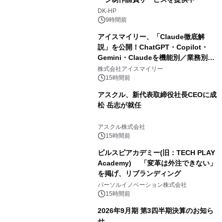
DK-HP
9時間前
アイスマイリー、「Claude徹底解
説」を公開！ChatGPT・Copilot・
Gemini・Claudeを機能別／業務別に
比較―自社に合う生成AIの選び方がわ
株式会社アイスマイリー
かる実践ガイド
15時間前
アスクル、新代表取締役社長CEOに成
松 岳志が就任
アスクル株式会社
15時間前
ビルスピアカデミー(旧：TECH PLAY
Academy) 「変革は外注できない」
を掲げ、リブランディング
パーソルイノベーション株式会社
15時間前
2026年9月期 第3四半期決算のお知ら
せ