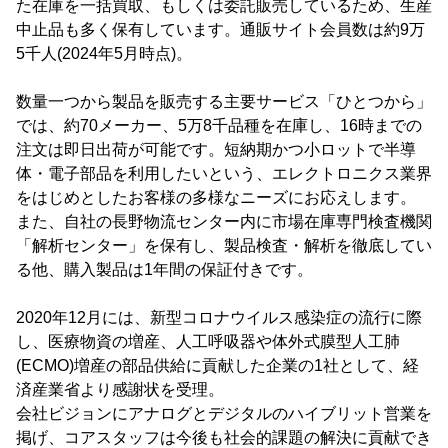
た在庫を一括買取、もしくは委託販売しているため、生産
中止品も多く保有しています。通販サイト会員数は約9万
5千人(2024年5月時点)。
数量一つから製品を販売する主要サービス「ひとつから」
では、約70メーカー、5万8千品種を在庫し、16時までの
注文は即日出荷が可能です。短納期かつ小ロットで半導
体・電子部品を利用したいという、エレクトロニクス業界
をはじめとしたお客様の多様なニーズにお応えします。
また、自社の長野物流センター内に市場在庫専門検査機関
「解析センター」を保有し、製品検査・解析を徹底してい
る他、購入製品は1年間の保証付きです。
2020年12月には、新型コロナウイルス感染症の流行に際
し、医療物資の増産、人工呼吸器や体外式膜型人工肺
(ECMO)増産の部品供給に貢献した企業の1社として、経
済産業省より感謝状を受理。
会社ビジョンにアナログとデジタルのハイブリット営業を
掲げ、コアスタッフは今後も社会的課題の解決に貢献でき