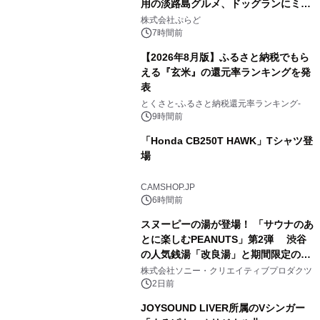
用の淡路島グルメ、ドッグランにミニ
2
プール グランピングとトレーラーハウ
株式会社ぷらど
スの2施設で
7時間前
【2026年8月版】ふるさと納税でもら
える『玄米』の還元率ランキングを発
表
3
とくさと-ふるさと納税還元率ランキング-
9時間前
「Honda CB250T HAWK」Tシャツ登
場
4
CAMSHOP.JP
6時間前
スヌーピーの湯が登場！ 「サウナのあ
とに楽しむPEANUTS」第2弾 渋谷
の人気銭湯「改良湯」と期間限定のコ
5
ラボレーション サウナイキタイコラ
株式会社ソニー・クリエイティブプロダクツ
ボグッズも発売決定！
2日前
JOYSOUND LIVER所属のVシンガー