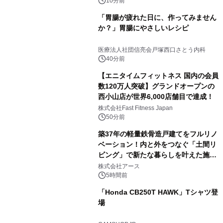
10分前
「胃腸が疲れた日に、作ってみません
か？」胃腸にやさしいレシピ
医療法人社団信亮会戸塚西口さとう内科
40分前
【エニタイムフィットネス 国内の会員
数120万人突破】グランドオープンの
西小山店が世界6,000店舗目で達成！
株式会社Fast Fitness Japan
50分前
築37年の軽量鉄骨造戸建てをフルリノ
ベーション！内と外をつなぐ「土間リ
ビング」で新たな暮らしを叶えた施工
事例を株式会社アースが公開
株式会社アース
5時間前
「Honda CB250T HAWK」Tシャツ登
場