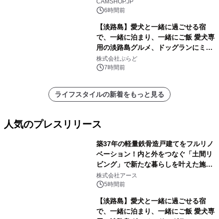
CAMSHOP.JP
6時間前
【淡路島】愛犬と一緒に過ごせる宿
で、一緒に泊まり、一緒にご飯 愛犬専
用の淡路島グルメ、ドッグランにミニ
プール グランピングとトレーラーハウ
株式会社ぷらど
スの2施設で
7時間前
ライフスタイルの新着をもっと見る
人気のプレスリリース
築37年の軽量鉄骨造戸建てをフルリノ
ベーション！内と外をつなぐ「土間リ
ビング」で新たな暮らしを叶えた施工
1
事例を株式会社アースが公開
株式会社アース
5時間前
【淡路島】愛犬と一緒に過ごせる宿
で、一緒に泊まり、一緒にご飯 愛犬専