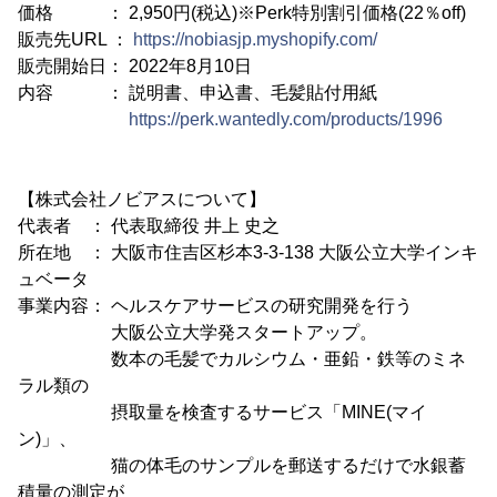
価格 ： 2,950円(税込)※Perk特別割引価格(22％off)
販売先URL ：
https://nobiasjp.myshopify.com/
販売開始日： 2022年8月10日
内容 ： 説明書、申込書、毛髪貼付用紙
https://perk.wantedly.com/products/1996
【株式会社ノビアスについて】
代表者 ： 代表取締役 井上 史之
所在地 ： 大阪市住吉区杉本3-3-138 大阪公立大学インキ
ュベータ
事業内容： ヘルスケアサービスの研究開発を行う
大阪公立大学発スタートアップ。
数本の毛髪でカルシウム・亜鉛・鉄等のミネ
ラル類の
摂取量を検査するサービス「MINE(マイ
ン)」、
猫の体毛のサンプルを郵送するだけで水銀蓄
積量の測定が