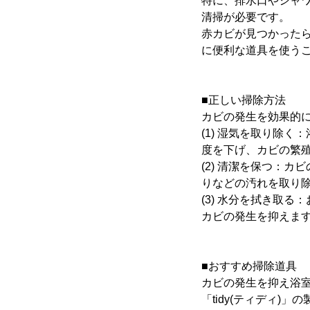
特に、排水口やシャ
清掃が必要です。
赤カビが見つかった
に便利な道具を使う
■正しい掃除方法
カビの発生を効果的
(1) 湿気を取り除
度を下げ、カビの繁
(2) 清潔を保つ：
りなどの汚れを取り
(3) 水分を拭き取
カビの発生を抑えま
■おすすめ掃除道具
カビの発生を抑え浴
「tidy(ティディ)