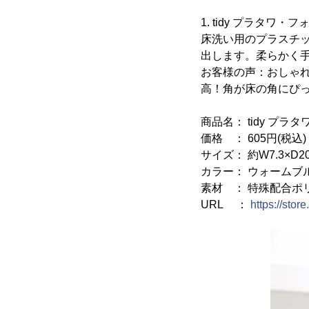
1. tidy プラタワ・
床洗い用のプラスチ
出します。柔らかく
お客様の声：おしゃ
高！角が床の角にぴった
商品名： tidy プラ
価格 ： 605円(税込)
サイズ： 約W7.3×D20.
カラー： ウォームブ
素材 ： 特殊配合ポ
URL ：
https://stor