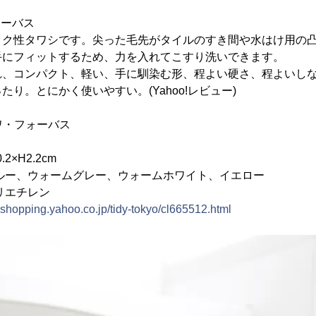
フォーバス
ック性タワシです。尖った毛先がタイルのすき間や水はけ用の
手にフィットするため、力を入れてこすり洗いできます。
れ、コンパクト、軽い、手に馴染む形、程よい硬さ、程よいし
り。とにかく使いやすい。(Yahoo!レビュー)
タワ・フォーバス
2×H2.2cm
ルー、ウォームグレー、ウォームホワイト、イエロー
リエチレン
e.shopping.yahoo.co.jp/tidy-tokyo/cl665512.html