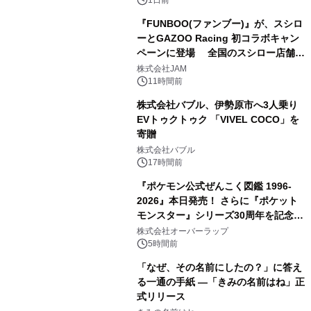
1日前
『FUNBOO(ファンブー)』が、スシロ
ーとGAZOO Racing 初コラボキャン
ペーンに登場 全国のスシロー店舗で
3
GR 4車種の FUNBOO(ミニカー)付き
株式会社JAM
メニューが展開されます
11時間前
株式会社バブル、伊勢原市へ3人乗り
EVトゥクトゥク 「VIVEL COCO」を
寄贈
4
株式会社バブル
17時間前
『ポケモン公式ぜんこく図鑑 1996-
2026』本日発売！ さらに『ポケット
モンスター』シリーズ30周年を記念し
5
た画集『ポケットモンスター ビジュア
株式会社オーバーラップ
ルアートブック』の発売決定！ 2026
5時間前
年12月18日（金）、3冊同時発売！
「なぜ、その名前にしたの？」に答え
る一通の手紙 ―「きみの名前はね」正
式リリース
6