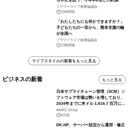
ちゃんを想う、小学6年生との約束
フラワーライフ振興協議会
10時間前
「わたしたちにも何かできますか？」
子どもたちの一言から、熊本支援の輪
が全国へ
フラワーライフ振興協議会
10時間前
ライフスタイルの新着をもっと見る
ビジネスの新着
もっと見る
日本サプライチェーン管理（SCM）ソ
フトウェア市場は勢いを増しており、
2034年までに米ドル 1,616.7 百万に達
し、CAGR 3.42%で成長すると予測
IMARC Group
8分前
DK-HP、サーバー設定から運用・修正