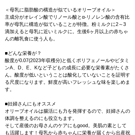
＜母乳に脂肪酸の構造が似ているオリーブオイル＞
主成分がオレイン酸でリノール酸とα-リノレン酸の含有比
率が母乳に構造が似ていることが特徴。粉ミルクに2～3
滴加えると母乳に近いミルクに。生後6ヶ月以上の赤ちゃ
んの離乳食に使う人も。
■どんな栄養が？
酸度が0.07(2023年収穫分)と低くポリフェノールやビタミ
ンA、D、E、Kなど子どもの成長に必要な栄養素がたくさ
ん。酸度が低いということは酸化していないことを証明す
る尺度になります。鮮度が高いフレッシュな味を楽しめま
す。
■妊婦さんにもオススメ
オリーブオイルは腸活にも力を発揮するので、妊婦さんの
体調を整えるのにも役立ちます。
そして産後のお母さんのケアにもgood。美肌の素として
も活躍します！母乳から赤ちゃんに栄養が届くから出産祝