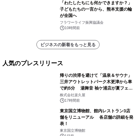
「わたしたちにも何かできますか？」
子どもたちの一言から、熊本支援の輪
が全国へ
フラワーライフ振興協議会
10時間前
ビジネスの新着をもっと見る
人気のプレスリリース
帰りの渋滞を避けて「温泉＆サウナ」
三井アウトレットパーク木更津から車
で約5分 湯舞音 袖ケ浦店が夏フェア
1
メニューを提供
株式会社楽久屋
17時間前
東京国立博物館、館内レストラン3店
舗をリニューアル 各店舗の詳細を発
表！
2
東京国立博物館