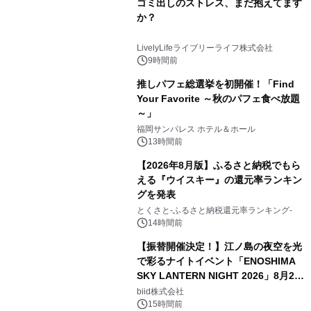
ゴミ出しのストレス、まだ抱えてます
か？
LivelyLifeライブリーライフ株式会社
9時間前
推しパフェ総選挙を初開催！「Find
Your Favorite ～秋のパフェ食べ放題
～」
福岡サンパレス ホテル＆ホール
13時間前
【2026年8月版】ふるさと納税でもら
える『ウイスキー』の還元率ランキン
グを発表
とくさと-ふるさと納税還元率ランキング-
14時間前
【振替開催決定！】江ノ島の夜空を光
で彩るナイトイベント「ENOSHIMA
SKY LANTERN NIGHT 2026」8月22
日(土)振替開催＆受付スタート！
biid株式会社
15時間前