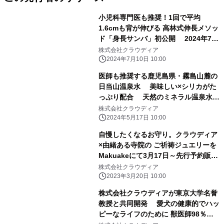
小児科専門医も推奨！1回で平均
1.6cmも背が伸びる 高林式伸長メソッ
ド「身長サンバ」初公開 2024年7月
末までの期間限定
株式会社クラウディア
2024年7月10日 10:00
医師も推奨する鹿児島県・霧島山麓の
日当山温泉水 美味しい×シリカがた
っぷり配合 天然のミネラル温泉水
「オイシリカ」本格販売開始！
株式会社クラウディア
2024年5月17日 10:00
自慢したくなるお守り。クラウディア
×由緒ある寺院の ご祈祷ジュエリーを
Makuakeにて3月17日～先行予約販売
開始！
株式会社クラウディア
2023年3月20日 10:00
株式会社クラウディアが東京大学名誉
教授と共同開発 愛犬の健康的でハッ
ピーなライフのために 獣医師98％が