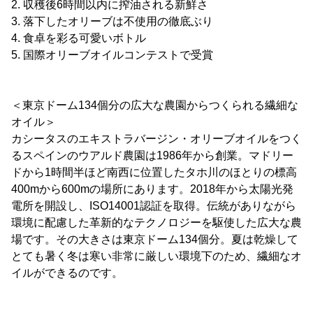
2. 収穫後6時間以内に搾油される新鮮さ
3. 落下したオリーブは不使用の徹底ぶり
4. 食卓を彩る可愛いボトル
5. 国際オリーブオイルコンテストで受賞
＜東京ドーム134個分の広大な農園からつくられる繊細な
オイル＞
カシータスのエキストラバージン・オリーブオイルをつく
るスペインのウアルド農園は1986年から創業。マドリー
ドから1時間半ほど南西に位置したタホ川のほとりの標高
400mから600mの場所にあります。2018年から太陽光発
電所を開設し、ISO14001認証を取得。伝統がありながら
環境に配慮した革新的なテクノロジーを駆使した広大な農
場です。その大きさは東京ドーム134個分。夏は乾燥して
とても暑く冬は寒い非常に厳しい環境下のため、繊細なオ
イルができるのです。