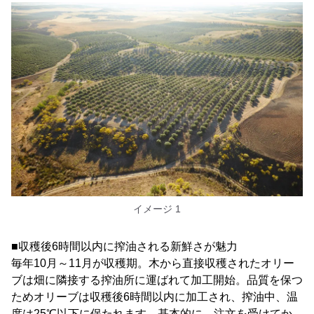
イメージ 1
■収穫後6時間以内に搾油される新鮮さが魅力
毎年10月～11月が収穫期。木から直接収穫されたオリー
ブは畑に隣接する搾油所に運ばれて加工開始。品質を保つ
ためオリーブは収穫後6時間以内に加工され、搾油中、温
度は25℃以下に保たれます。基本的に、注文を受けてか