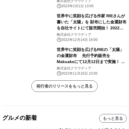
推奨！プレミアムドッグフード
株式会社クラウディア
「LIVEDOG」 お得な初回割引キャ
2023年2月1日 13:00
ンペーンを実施中！
世界中に笑顔を広げる作家 RIEさんが
書いた「太陽」を 財布にした金運財布
を自社サイトにて販売開始！ 2022年
12月22日までの購入で年末ジャンボ宝
株式会社クラウディア
くじをプレゼント
2022年12月14日 16:00
世界中に笑顔を広げるRIEの「太陽」
の金運財布 先行予約販売を
Makuakeにて12月12日まで実施！ ～
2023年金運向上プロジェクト～
株式会社クラウディア
2022年11月16日 10:00
発行者のリリースをもっと見る
グルメの新着
もっと見る