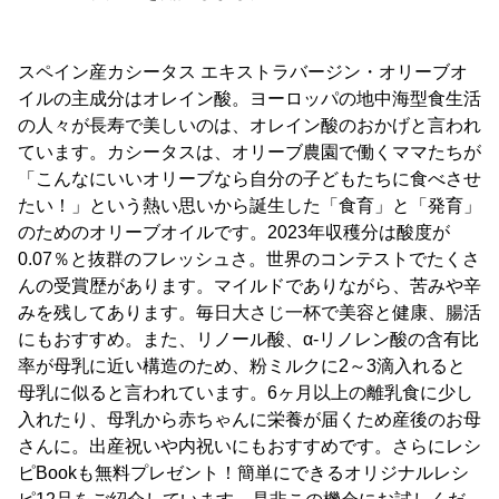
スペイン産カシータス エキストラバージン・オリーブオ
イルの主成分はオレイン酸。ヨーロッパの地中海型食生活
の人々が長寿で美しいのは、オレイン酸のおかげと言われ
ています。カシータスは、オリーブ農園で働くママたちが
「こんなにいいオリーブなら自分の子どもたちに食べさせ
たい！」という熱い思いから誕生した「食育」と「発育」
のためのオリーブオイルです。2023年収穫分は酸度が
0.07％と抜群のフレッシュさ。世界のコンテストでたくさ
んの受賞歴があります。マイルドでありながら、苦みや辛
みを残してあります。毎日大さじ一杯で美容と健康、腸活
にもおすすめ。また、リノール酸、α-リノレン酸の含有比
率が母乳に近い構造のため、粉ミルクに2～3滴入れると
母乳に似ると言われています。6ヶ月以上の離乳食に少し
入れたり、母乳から赤ちゃんに栄養が届くため産後のお母
さんに。出産祝いや内祝いにもおすすめです。さらにレシ
ピBookも無料プレゼント！簡単にできるオリジナルレシ