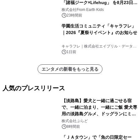
「諸福ジーク×Lifehug」 を8月23日
(日)開催
株式会社From Earth Kids
23時間前
学園生活コミュニティ「キャラフレ」
｜2026『夏祭りイベント』のお知らせ
キャラフレ｜株式会社エイプリル・データ・
デザインズ
1日前
エンタメの新着をもっと見る
人気のプレスリリース
【淡路島】愛犬と一緒に過ごせる宿
で、一緒に泊まり、一緒にご飯 愛犬専
用の淡路島グルメ、ドッグランにミニ
1
プール グランピングとトレーラーハウ
株式会社ぷらど
スの2施設で
8時間前
「ＪＡタウン」で「魚の日限定セー