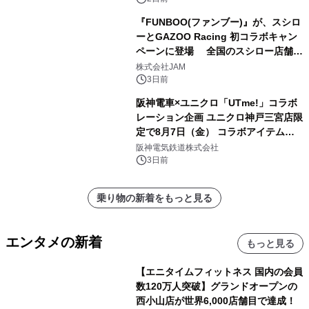
『FUNBOO(ファンブー)』が、スシロ
ーとGAZOO Racing 初コラボキャン
ペーンに登場 全国のスシロー店舗で
GR 4車種の FUNBOO(ミニカー)付き
株式会社JAM
メニューが展開されます
3日前
阪神電車×ユニクロ「UTme!」コラボ
レーション企画 ユニクロ神戸三宮店限
定で8月7日（金） コラボアイテムが
発売決定！
阪神電気鉄道株式会社
3日前
乗り物の新着をもっと見る
エンタメの新着
もっと見る
【エニタイムフィットネス 国内の会員
数120万人突破】グランドオープンの
西小山店が世界6,000店舗目で達成！