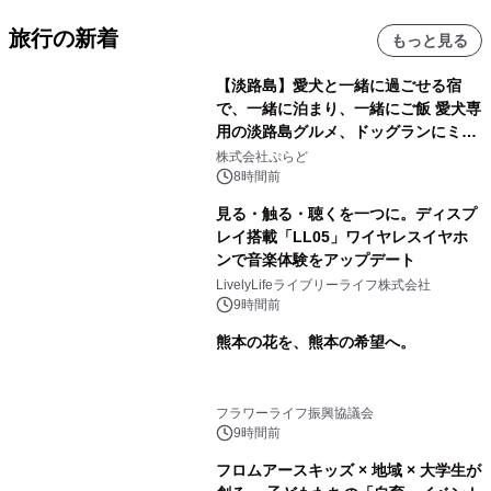
旅行の新着
もっと見る
【淡路島】愛犬と一緒に過ごせる宿
で、一緒に泊まり、一緒にご飯 愛犬専
用の淡路島グルメ、ドッグランにミニ
プール グランピングとトレーラーハウ
株式会社ぷらど
スの2施設で
8時間前
見る・触る・聴くを一つに。ディスプ
レイ搭載「LL05」ワイヤレスイヤホ
ンで音楽体験をアップデート
LivelyLifeライブリーライフ株式会社
9時間前
熊本の花を、熊本の希望へ。
フラワーライフ振興協議会
9時間前
フロムアースキッズ × 地域 × 大学生が