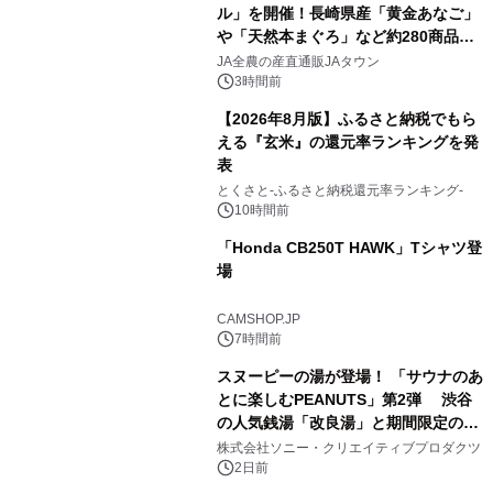
ル」を開催！長崎県産「黄金あなご」
や「天然本まぐろ」など約280商品を
2
販売！～毎月１０日の定例企画～
JA全農の産直通販JAタウン
3時間前
【2026年8月版】ふるさと納税でもら
える『玄米』の還元率ランキングを発
表
3
とくさと-ふるさと納税還元率ランキング-
10時間前
「Honda CB250T HAWK」Tシャツ登
場
4
CAMSHOP.JP
7時間前
スヌーピーの湯が登場！ 「サウナのあ
とに楽しむPEANUTS」第2弾 渋谷
の人気銭湯「改良湯」と期間限定のコ
5
ラボレーション サウナイキタイコラ
株式会社ソニー・クリエイティブプロダクツ
ボグッズも発売決定！
2日前