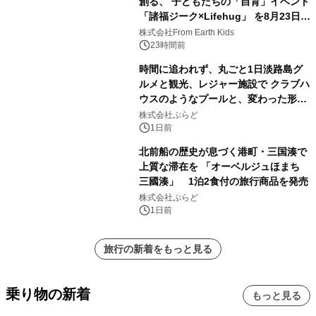
創る、 子どもたちの「自育」イベント
「諸福ジーク×Lifehug」 を8月23日
(日)開催
株式会社From Earth Kids
23時間前
時間に追われず、丸ごと1日淡路島グ
ルメと観光、レジャー施設で クラブハ
ウスのようなプールと、変わった形の
サウナも 「THE BOXY AWAJI」のお
株式会社ぷらど
得な素泊まり連泊プランで
1日前
北前船の歴史が息づく港町・三国湊で
上質な滞在を 「オーベルジュほまち
三國湊」 1泊2食付の旅行商品を発売
株式会社ぷらど
1日前
旅行の新着をもっと見る
乗り物の新着
もっと見る