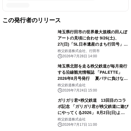
この発行者のリリース
埼玉県行田市の世界最大規模の田んぼ
アートの見頃に合わせ 9/26(土)、
27(日)「SL日本遺産のまち行田号」特
別運行
秩父鉄道株式会社、行田市
2026年7月28日 14:00
埼玉県北部を走る秩父鉄道が毎月発行
する沿線観光情報誌 「PALETTE」
2026年8月号発行 夏バテに負けな
い！秩父鉄道沿線の肉汁きらめくハン
秩父鉄道株式会社
バーグ！！特集
2026年7月24日 15:00
ガリガリ君×秩父鉄道 13回目のコラ
ボ記念 「ガリガリ君が秩父鉄道に遊び
にやってくる2026」 8月2日(日)より
開催！
秩父鉄道株式会社
2026年7月17日 11:00