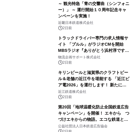
～ 観光特急「青の交響曲（シンフォニ
ー）」 ～ 運行開始１０周年記念キャ
ンペーンを実施！
近畿日本鉄道株式会社
2日前
トラックドライバー専門の求人情報サ
イト 「ブルル」がラジオCMを開始
MBSラジオ『ありがとう浜村淳です』
にて8月1日(土)より
物流企画サポート株式会社
2日前
キリンビールと滋賀県のクラフトビー
ル＆老舗の近江牛を堪能する 「近江ビ
ア電2026」を運行します！ 新たに
「長濱浪漫ビール」が参加！キリン一
近江鉄道株式会社
番搾り飲み放題が復活！
2日前
第20回「地球温暖化防止全国鉄道広告
キャンペーン」を開催！ エキから つ
づけエキからの物語。エコな鉄道とと
もに。
公益社団法人日本鉄道広告協会
2日前