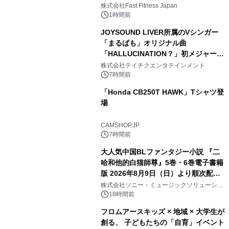
株式会社Fast Fitness Japan
1時間前
JOYSOUND LIVER所属のVシンガー
「まるぱも」オリジナル曲
「HALLUCINATION？」初メジャー配
信リリース決定！
株式会社テイチクエンタテインメント
7時間前
「Honda CB250T HAWK」Tシャツ登
場
CAMSHOP.JP
7時間前
大人気中国BLファンタジー小説 『二
哈和他的白猫師尊』5巻・6巻電子書籍
版 2026年8月9日（日）より順次配信
開始
株式会社ソニー・ミュージックソリューショ
ンズ
18時間前
フロムアースキッズ × 地域 × 大学生が
創る、 子どもたちの「自育」イベント