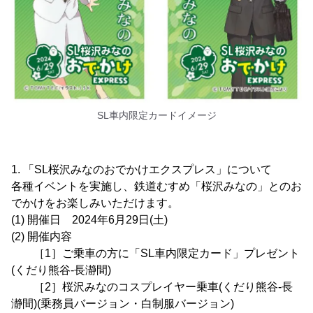
SL車内限定カードイメージ
1. 「SL桜沢みなのおでかけエクスプレス」について
各種イベントを実施し、鉄道むすめ「桜沢みなの」とのお
でかけをお楽しみいただけます。
(1) 開催日 2024年6月29日(土)
(2) 開催内容
［1］ご乗車の方に「SL車内限定カード」プレゼント
(くだり熊谷-長瀞間)
［2］桜沢みなのコスプレイヤー乗車(くだり熊谷-長
瀞間)(乗務員バージョン・白制服バージョン)