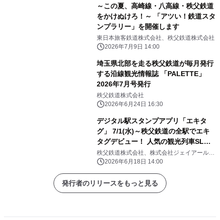
～この夏、高崎線・八高線・秩父鉄道
をかけぬけろ！～ 「アツい！鉄道スタ
ンプラリー」を開催します
東日本旅客鉄道株式会社、秩父鉄道株式会社
2026年7月9日 14:00
埼玉県北部を走る秩父鉄道が毎月発行
する沿線観光情報誌 「PALETTE」
2026年7月号発行
秩父鉄道株式会社
2026年6月24日 16:30
デジタル駅スタンプアプリ「エキタ
グ」 7/1(水)～秩父鉄道の全駅でエキ
タグデビュー！ 人気の観光列車SLパ
レオエクスプレスの車内にも搭載
秩父鉄道株式会社、株式会社ジェイアール東
日本企画
2026年6月18日 14:00
発行者のリリースをもっと見る