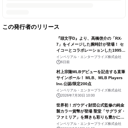
この発行者のリリース
『頭文字D』より、高橋啓介の「RX-
7」をイメージした腕時計が登場！ セ
イコーとコラボレーションした1995点
の限定モデル
インペリアル・エンタープライズ株式会社
6日前
村上宗隆MLBデビューを記念する直筆
サインボール！ MLB、MLB Players
Inc.公認/限定200点
インペリアル・エンタープライズ株式会社
2026年7月30日 10:00
世界初！ガウディ財団公式監修の純金
製カラー貨幣が登場 聖堂「サグラダ・
ファミリア」を輝きも彩りも豊かに表
現
インペリアル・エンタープライズ株式会社