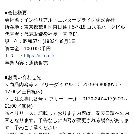
■会社概要
会社名：インペリアル・エンタープライズ株式会社
所在地：東京都荒川区東日暮里5-7-18 コスモパークビル
代表者：代表取締役社長 原 良郎
設 立：昭和57年(1982年)9月1日
資本金：100,000千円
ＵＲＬ：
https://iei.co.jp
事業内容：通信販売
■お問い合わせ先
＜商品内容等＞ フリーダイヤル：0120-989-808(9:30～
17:00／土日祝休)
＜ご注文専用番号＞ フリーコール：0120-247-417(6:00～
21:00／無休)
※本リリースに記載しております内容は、発表日現在の内
容となります。予告なしに内容が変更される場合がありま
す。予めご了承ください。