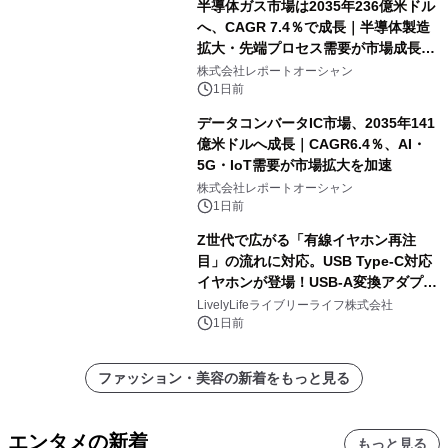
半導体ガス市場は2035年236億米ドル
へ、CAGR 7.4％で成長｜半導体製造
拡大・先端プロセス需要が市場成長を
加速
株式会社レポートオーシャン
1日前
データコンバータIC市場、2035年141
億米ドルへ成長｜CAGR6.4％、AI・
5G・IoT需要が市場拡大を加速
株式会社レポートオーシャン
1日前
Z世代で広がる「有線イヤホン再注
目」の流れに対応。USB Type-C対応
イヤホンが登場！USB-A変換アダプタ
ー付きでスマホからパソコンまで幅広
LivelyLifeライブリーライフ株式会社
く活用可能
1日前
ファッション・美容の新着をもっと見る
エンタメの新着
もっと見る