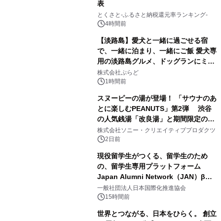
表
1
とくさと-ふるさと納税還元率ランキング-
4時間前
【淡路島】愛犬と一緒に過ごせる宿
で、一緒に泊まり、一緒にご飯 愛犬専
用の淡路島グルメ、ドッグランにミニ
2
プール グランピングとトレーラーハウ
株式会社ぷらど
スの2施設で
1時間前
スヌーピーの湯が登場！ 「サウナのあ
とに楽しむPEANUTS」第2弾 渋谷
の人気銭湯「改良湯」と期間限定のコ
3
ラボレーション サウナイキタイコラ
株式会社ソニー・クリエイティブプロダクツ
ボグッズも発売決定！
2日前
現役留学生がつくる、留学生のため
の、留学生専用プラットフォーム
Japan Alumni Network（JAN）β版
4
をリリース
一般社団法人日本国際化推進協会
15時間前
世界とつながる、日本をひらく。 創立