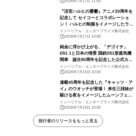
2026年7月17日 11:00
『涼宮ハルヒの憂鬱』アニメ20周年を
記念して セイコーとコラボレーショ
ン！ ハルヒの制服をイメージしたライ
トブルーの腕時計が登場
インペリアル・エンタープライズ株式会社
2026年7月17日 10:00
純金に浮かび上がる、「デゴイチ」
D51 1と日本の情景 国鉄D51形蒸気機
関車 誕生90周年を記念した公式カラ
ー金貨が登場！
インペリアル・エンタープライズ株式会社
2026年7月15日 10:00
連載45周年を記念した『キャッツ・ア
イ』のウオッチが登場！ 来生三姉妹が
駆ける夜をイメージしたムーンフェイ
ズウオッチ
インペリアル・エンタープライズ株式会社
2026年7月10日 10:00
発行者のリリースをもっと見る