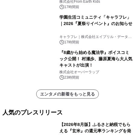
(日)開催
株式会社From Earth Kids
17時間前
学園生活コミュニティ「キャラフレ」
｜2026『夏祭りイベント』のお知らせ
キャラフレ｜株式会社エイプリル・データ・
デザインズ
17時間前
『8歳から始める魔法学』ボイスコミ
ック公開！ 村瀬歩、藤原夏海ら大人気
キャストが出演！
株式会社オーバーラップ
23時間前
エンタメの新着をもっと見る
人気のプレスリリース
【2026年8月版】ふるさと納税でもら
える『玄米』の還元率ランキングを発