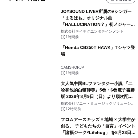
JOYSOUND LIVER所属のVシンガー
「まるぱも」オリジナル曲
「HALLUCINATION？」初メジャー配
信リリース決定！
株式会社テイチクエンタテインメント
1時間前
「Honda CB250T HAWK」Tシャツ登
場
CAMSHOP.JP
1時間前
大人気中国BLファンタジー小説 『二
哈和他的白猫師尊』5巻・6巻電子書籍
版 2026年8月9日（日）より順次配信
開始
株式会社ソニー・ミュージックソリューショ
ンズ
12時間前
フロムアースキッズ × 地域 × 大学生が
創る、 子どもたちの「自育」イベント
「諸福ジーク×Lifehug」 を8月23日