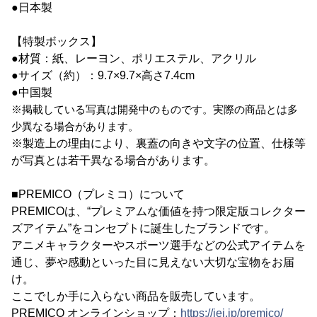
●日本製
【特製ボックス】
●材質：紙、レーヨン、ポリエステル、アクリル
●サイズ（約）：9.7×9.7×高さ7.4cm
●中国製
※掲載している写真は開発中のものです。実際の商品とは多
少異なる場合があります。
※製造上の理由により、裏蓋の向きや文字の位置、仕様等
が写真とは若干異なる場合があります。
■PREMICO（プレミコ）について
PREMICOは、“プレミアムな価値を持つ限定版コレクター
ズアイテム”をコンセプトに誕生したブランドです。
アニメキャラクターやスポーツ選手などの公式アイテムを
通じ、夢や感動といった目に見えない大切な宝物をお届
け。
ここでしか手に入らない商品を販売しています。
PREMICO オンラインショップ：
https://iei.jp/premico/