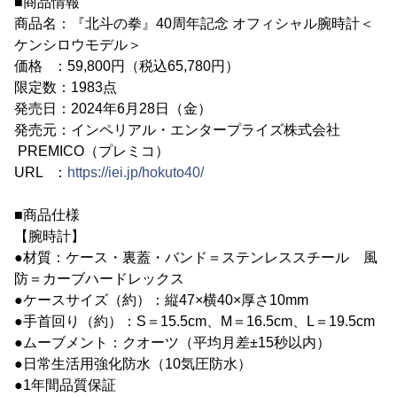
■商品情報
商品名：『北斗の拳』40周年記念 オフィシャル腕時計＜
ケンシロウモデル＞
価格 ：59,800円（税込65,780円）
限定数：1983点
発売日：2024年6月28日（金）
発売元：インペリアル・エンタープライズ株式会社
PREMICO（プレミコ）
URL ：
https://iei.jp/hokuto40/
■商品仕様
【腕時計】
●材質：ケース・裏蓋・バンド＝ステンレススチール 風
防＝カーブハードレックス
●ケースサイズ（約）：縦47×横40×厚さ10mm
●手首回り（約）：S＝15.5cm、M＝16.5cm、L＝19.5cm
●ムーブメント：クオーツ（平均月差±15秒以内）
●日常生活用強化防水（10気圧防水）
●1年間品質保証