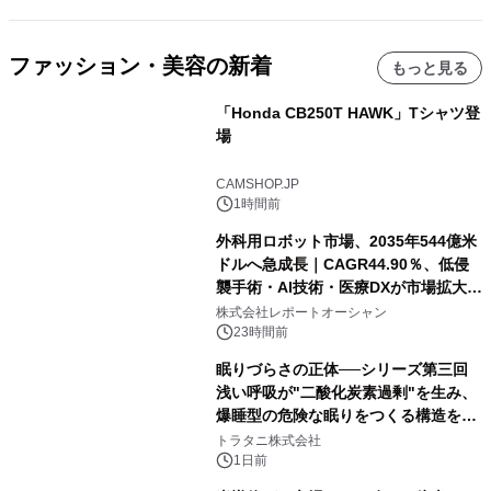
ファッション・美容の新着
もっと見る
「Honda CB250T HAWK」Tシャツ登
場
CAMSHOP.JP
1時間前
外科用ロボット市場、2035年544億米
ドルへ急成長｜CAGR44.90％、低侵
襲手術・AI技術・医療DXが市場拡大を
牽引
株式会社レポートオーシャン
23時間前
眠りづらさの正体──シリーズ第三回
浅い呼吸が"二酸化炭素過剰"を生み、
爆睡型の危険な眠りをつくる構造を解
説
トラタニ株式会社
1日前