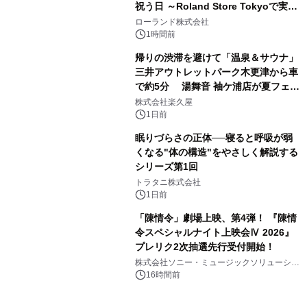
祝う日 ～Roland Store Tokyoで実機
3
を展示しての 記念キャンペーンを開
ローランド株式会社
催 英国ラジオ「NTS」の 特別プログ
1時間前
ラムや、「TR-808」を愛する伝説的
帰りの渋滞を避けて「温泉＆サウナ」
アーティストを フィーチャーしたアニ
三井アウトレットパーク木更津から車
メーションを公開～
で約5分 湯舞音 袖ケ浦店が夏フェア
4
メニューを提供
株式会社楽久屋
1日前
眠りづらさの正体──寝ると呼吸が弱
くなる"体の構造"をやさしく解説する
シリーズ第1回
5
トラタニ株式会社
1日前
「陳情令」劇場上映、第4弾！ 『陳情
令スペシャルナイト上映会Ⅳ 2026』
プレリク2次抽選先行受付開始！
6
株式会社ソニー・ミュージックソリューショ
ンズ
16時間前