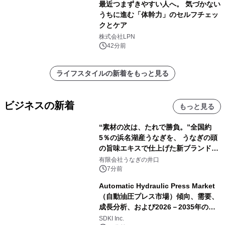
最近つまずきやすい人へ。 気づかない
うちに進む「体幹力」のセルフチェッ
クとケア
株式会社LPN
42分前
ライフスタイルの新着をもっと見る
ビジネスの新着
もっと見る
“素材の次は、たれで勝負。”全国約
5％の浜名湖産うなぎを、 うなぎの頭
の旨味エキスで仕上げた新ブランド
「井口の誉」誕生
有限会社うなぎの井口
7分前
Automatic Hydraulic Press Market
（自動油圧プレス市場）傾向、需要、
成長分析、および2026－2035年の予
測
SDKI Inc.