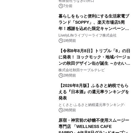
「井口の誉」誕生
有限会社うなぎの井口
7分前
暮らしをもっと便利にする生活家電ブ
ランド「SOPPY」、楽天市場店5周
年！感謝を込めた限定キャンペーンを
8月10日より開催
LivelyLifeライブリーライフ株式会社
1時間前
【令和8年8月8日】トリプル「8」の日
に発表！ ヨックモック・地域バージョ
ンの秋田デザイン缶が誕生 ～かわいい
秋田犬の子犬と秋田の四季と名所を巡
株式会社秋田ケーブルテレビ
るパッケージ～ 9月1日(火)秋田県内で
2時間前
販売開始
【2026年8月版】ふるさと納税でもら
える『日本酒』の還元率ランキングを
発表
とくさと-ふるさと納税還元率ランキング-
2時間前
原宿・神宮前の砂糖不使用スムージー
専門店 「WELLNESS CAFE
SAPRO」が8月8日グランドオープン