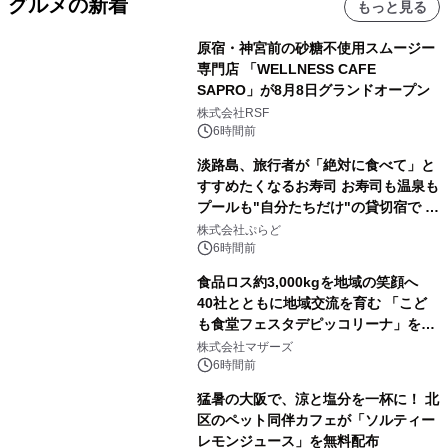
グルメの新着
もっと見る
原宿・神宮前の砂糖不使用スムージー
専門店 「WELLNESS CAFE
SAPRO」が8月8日グランドオープン
株式会社RSF
6時間前
淡路島、旅行者が「絶対に食べて」と
すすめたくなるお寿司 お寿司も温泉も
プールも"自分たちだけ"の貸切宿で 1
日1組限定「岩屋温泉 絵島別庭 海と
株式会社ぷらど
森」の握り寿司プラン
6時間前
食品ロス約3,000kgを地域の笑顔へ
40社とともに地域交流を育む 「こど
も食堂フェスタデピッコリーナ」を9
月5日(土)開催
株式会社マザーズ
6時間前
猛暑の大阪で、涼と塩分を一杯に！ 北
区のペット同伴カフェが「ソルティー
レモンジュース」を無料配布