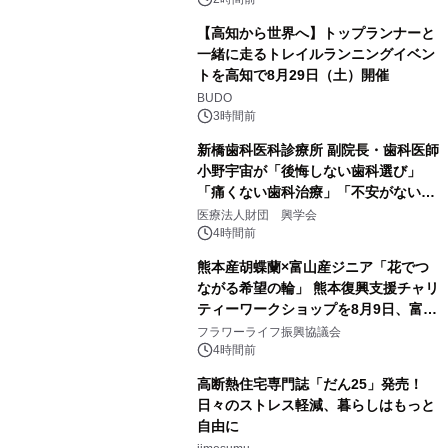
PropTech-Lab
【高知から世界へ】トップランナーと
一緒に走るトレイルランニングイベン
トを高知で8月29日（土）開催
BUDO
3時間前
新橋歯科医科診療所 副院長・歯科医師
小野宇宙が「後悔しない歯科選び」
「痛くない歯科治療」「不安がない治
療計画」をテーマに専門監修
医療法人財団 興学会
4時間前
熊本産胡蝶蘭×富山産ジニア「花でつ
ながる希望の輪」 熊本復興支援チャリ
ティーワークショップを8月9日、富
山・射水で開催
フラワーライフ振興協議会
4時間前
高断熱住宅専門誌「だん25」発売！
日々のストレス軽減、暮らしはもっと
自由に