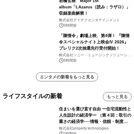
岩橋玄樹 Major 1st
album「LAzarus（読み：ラザロ）」
収録楽曲解禁！
株式会社テイチクエンタテインメント
5時間前
「陳情令」劇場上映、第4弾！ 『陳情
令スペシャルナイト上映会Ⅳ 2026』
プレリク2次抽選先行受付開始！
株式会社ソニー・ミュージックソリューショ
ンズ
5時間前
エンタメの新着をもっと見る
ライフスタイルの新着
もっと見る
住まいを選び直す自由 ー住宅流動性と
人生設計の経済学ー （第４回：取引の
重さの経済学──情報・信頼・制度を
PropTechはどう組み替えるか）｜
株式会社property technologies
2時間前