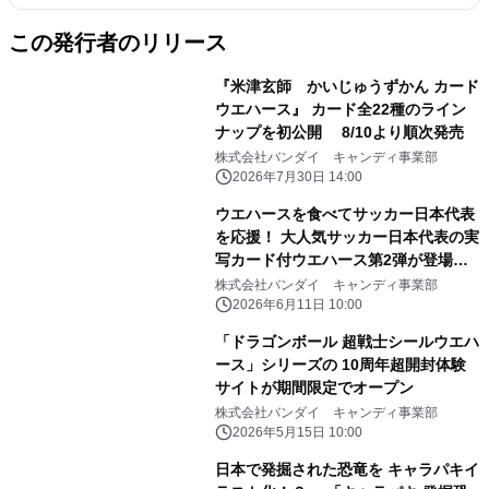
この発行者のリリース
『米津玄師 かいじゅうずかん カード
ウエハース』 カード全22種のライン
ナップを初公開 8/10より順次発売
株式会社バンダイ キャンディ事業部
2026年7月30日 14:00
ウエハースを食べてサッカー日本代表
を応援！ 大人気サッカー日本代表の実
写カード付ウエハース第2弾が登場！
～adidasキャンペーンも同時開催！
株式会社バンダイ キャンディ事業部
オリジナルユニフォームもあたる！～
2026年6月11日 10:00
「ドラゴンボール 超戦士シールウエハ
ース」シリーズの 10周年超開封体験
サイトが期間限定でオープン
株式会社バンダイ キャンディ事業部
2026年5月15日 10:00
日本で発掘された恐竜を キャラパキイ