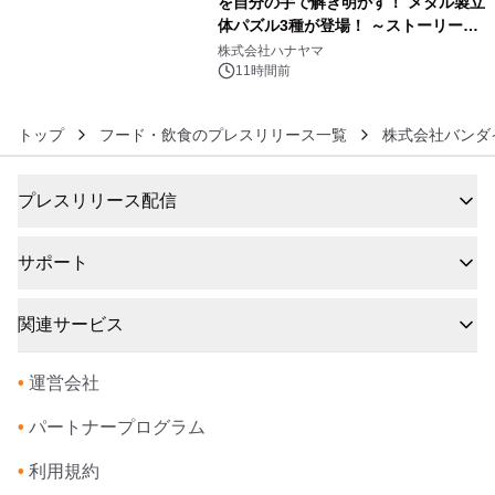
を自分の手で解き明かす！ メタル製立
体パズル3種が登場！ ～ストーリーと
6
ギミックが融合した 大人の体験型パズ
株式会社ハナヤマ
ルが8月7日(金)12時より先行予約受付
11時間前
開始～
トップ
フード・飲食のプレスリリース一覧
株式会社バンダ
プレスリリース配信
サポート
関連サービス
•
運営会社
•
パートナープログラム
•
利用規約