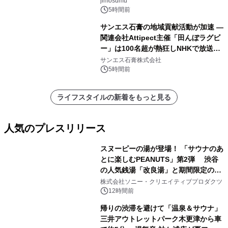
jimosumu
5時間前
サンエス石膏の地域貢献活動が加速 ―
関連会社Attipect主催「田んぼラグビ
ー」は100名超が熱狂しNHKで放送さ
れました。
サンエス石膏株式会社
5時間前
ライフスタイルの新着をもっと見る
人気のプレスリリース
スヌーピーの湯が登場！ 「サウナのあ
とに楽しむPEANUTS」第2弾 渋谷
の人気銭湯「改良湯」と期間限定のコ
1
ラボレーション サウナイキタイコラ
株式会社ソニー・クリエイティブプロダクツ
ボグッズも発売決定！
12時間前
帰りの渋滞を避けて「温泉＆サウナ」
三井アウトレットパーク木更津から車