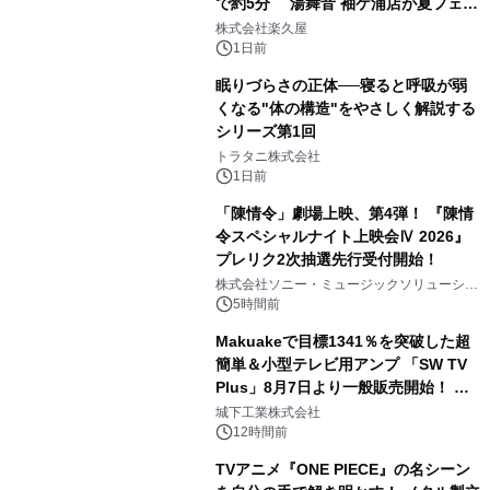
で約5分 湯舞音 袖ケ浦店が夏フェア
2
メニューを提供
株式会社楽久屋
1日前
眠りづらさの正体──寝ると呼吸が弱
くなる"体の構造"をやさしく解説する
シリーズ第1回
3
トラタニ株式会社
1日前
「陳情令」劇場上映、第4弾！ 『陳情
令スペシャルナイト上映会Ⅳ 2026』
プレリク2次抽選先行受付開始！
4
株式会社ソニー・ミュージックソリューショ
ンズ
5時間前
Makuakeで目標1341％を突破した超
簡単＆小型テレビ用アンプ 「SW TV
Plus」8月7日より一般販売開始！ ケ
5
ーブル1本つなぐだけ、テレビの音が
城下工業株式会社
ぐっと豊かに
12時間前
TVアニメ『ONE PIECE』の名シーン