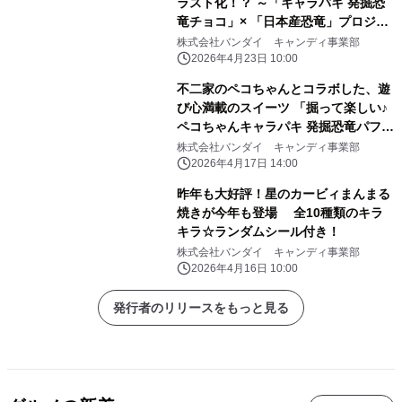
ラスト化！？ ～「キャラパキ 発掘恐
竜チョコ」× 「日本産恐竜」プロジェ
クト始動～
株式会社バンダイ キャンディ事業部
2026年4月23日 10:00
不二家のペコちゃんとコラボした、遊
び心満載のスイーツ 「掘って楽しい♪
ペコちゃんキャラパキ 発掘恐竜パフ
ェ」 全国の不二家洋菓子店にて2026
株式会社バンダイ キャンディ事業部
年4月27日(月)より発売
2026年4月17日 14:00
昨年も大好評！星のカービィまんまる
焼きが今年も登場 全10種類のキラ
キラ☆ランダムシール付き！
株式会社バンダイ キャンディ事業部
2026年4月16日 10:00
発行者のリリースをもっと見る