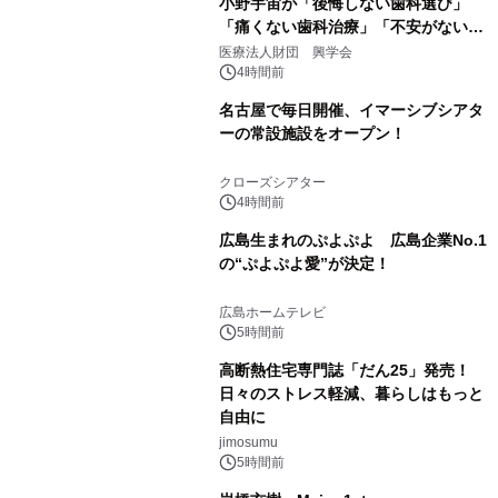
小野宇宙が「後悔しない歯科選び」
「痛くない歯科治療」「不安がない治
療計画」をテーマに専門監修
医療法人財団 興学会
4時間前
名古屋で毎日開催、イマーシブシアタ
ーの常設施設をオープン！
クローズシアター
4時間前
広島生まれのぷよぷよ 広島企業No.1
の“ぷよぷよ愛”が決定！
広島ホームテレビ
5時間前
高断熱住宅専門誌「だん25」発売！
日々のストレス軽減、暮らしはもっと
自由に
jimosumu
5時間前