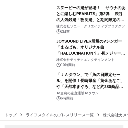
スヌーピーの湯が登場！ 「サウナのあ
とに楽しむPEANUTS」第2弾 渋谷
の人気銭湯「改良湯」と期間限定のコ
4
ラボレーション サウナイキタイコラ
株式会社ソニー・クリエイティブプロダクツ
ボグッズも発売決定！
2日前
JOYSOUND LIVER所属のVシンガー
「まるぱも」オリジナル曲
「HALLUCINATION？」初メジャー配
5
信リリース決定！
株式会社テイチクエンタテインメント
10時間前
「ＪＡタウン」で「魚の日限定セー
ル」を開催！長崎県産「黄金あなご」
や「天然本まぐろ」など約280商品を
6
販売！～毎月１０日の定例企画～
JA全農の産直通販JAタウン
6時間前
トップ
ライフスタイルのプレスリリース一覧
株式会社カメ