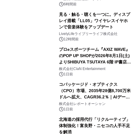
6時間前
見る・触る・聴くを一つに。ディスプ
レイ搭載「LL05」ワイヤレスイヤホ
ンで音楽体験をアップデート
LivelyLifeライブリーライフ株式会社
12時間前
プロeスポーツチーム『AXIZ WAVE』
のPOP UP SHOPが2026年8月1日(土)
よりSHIBUYA TSUTAYA 6階 IP書店で
開催決定！！
株式会社ClaN Entertainment
1日前
コパッケージド・オプティクス
（CPO）市場、2035年28億8,700万米
ドルへ拡大、CAGR36.2％｜AIデータ
センター・高速光通信需要が成長を加
株式会社レポートオーシャン
速
1日前
北海道の採用代行「リクルーティブ」
体制強化！富良野・ニセコの人手不足
を解消