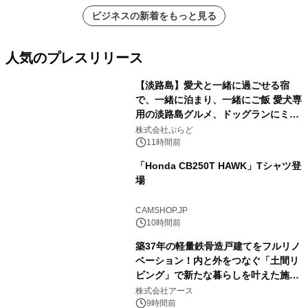
ビジネスの新着をもっと見る
人気のプレスリリース
【淡路島】愛犬と一緒に過ごせる宿
で、一緒に泊まり、一緒にご飯 愛犬専
用の淡路島グルメ、ドッグランにミニ
1
プール グランピングとトレーラーハウ
株式会社ぷらど
スの2施設で
11時間前
「Honda CB250T HAWK」Tシャツ登
場
2
CAMSHOP.JP
10時間前
築37年の軽量鉄骨造戸建てをフルリノ
ベーション！内と外をつなぐ「土間リ
ビング」で新たな暮らしを叶えた施工
3
事例を株式会社アースが公開
株式会社アース
9時間前