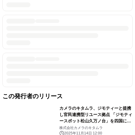
この発行者のリリース
カメラのキタムラ、ジモティーと提携
し官民連携型リユース拠点 「ジモティ
ースポット松山久万ノ台」を四国に初
オープン ～松山市との協定に基づき
株式会社カメラのキタムラ
資源循環を促進～
2025年11月14日 12:00