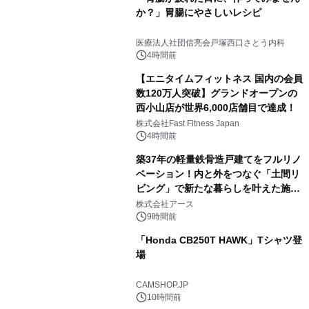
か？」胃腸にやさしいレシピ
医療法人社団信亮会戸塚西口さとう内科
4時間前
【エニタイムフィットネス 国内の会員
数120万人突破】グランドオープンの
西小山店が世界6,000店舗目で達成！
株式会社Fast Fitness Japan
4時間前
築37年の軽量鉄骨造戸建てをフルリノ
ベーション！内と外をつなぐ「土間リ
ビング」で新たな暮らしを叶えた施工
事例を株式会社アースが公開
株式会社アース
9時間前
「Honda CB250T HAWK」Tシャツ登
場
CAMSHOP.JP
10時間前