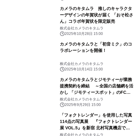
カメラのキタムラ 推しのキャラクタ
ーデザインの年賀状が届く 「おそ松さ
ん」コラボ年賀状を限定販売
株式会社カメラのキタムラ
2025年10月28日 15:00
カメラのキタムラと「初音ミク」のコ
ラボレーションを開催！
株式会社カメラのキタムラ
2025年10月14日 15:00
カメラのキタムラとジモティーが業務
提携契約を締結 ～全国の店舗網を活
かし 「ジモティースポット」のFC展
開を推進～
株式会社カメラのキタムラ
2025年9月29日 15:00
「フォクトレンダー」を使用した写真
114点の写真展 『フォクトレンダー
展 VOL.5』を新宿 北村写真機店で開
催 ＜期間：10月2日(木)～10月22日
株式会社カメラのキタムラ