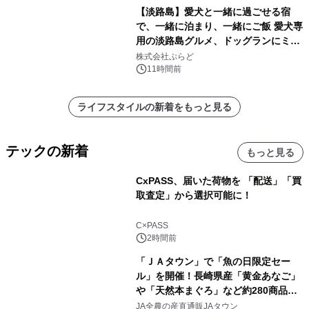
【淡路島】愛犬と一緒に過ごせる宿
で、一緒に泊まり、一緒にご飯 愛犬専
用の淡路島グルメ、ドッグランにミニ
プール グランピングとトレーラーハウ
株式会社ぷらど
スの2施設で
11時間前
ライフスタイルの新着をもっと見る
テックの新着
もっと見る
CxPASS、届いた荷物を 「配送」「買
取査定」から選択可能に！
C×PASS
2時間前
「ＪＡタウン」で「魚の日限定セー
ル」を開催！長崎県産「黄金あなご」
や「天然本まぐろ」など約280商品を
販売！～毎月１０日の定例企画～
JA全農の産直通販JAタウン