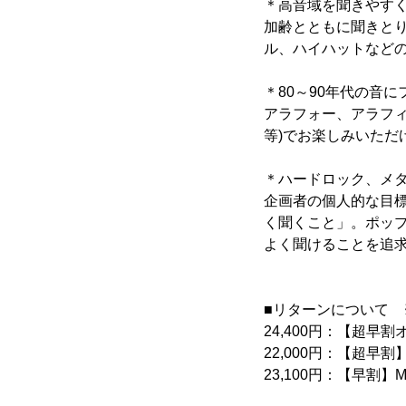
＊高音域を聞きやす
加齢とともに聞きと
ル、ハイハットなど
＊80～90年代の音に
アラフォー、アラフ
等)でお楽しみいた
＊ハードロック、メ
企画者の個人的な目標は「
く聞くこと」。ポッ
よく聞けることを追
■リターンについて 
24,400円：【超早割
22,000円：【超早割】
23,100円：【早割】M