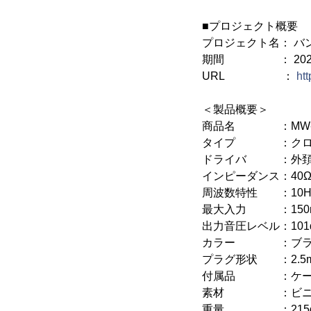
■プロジェクト概要
プロジェクト名： バ
期間 ： 2024年6月
URL ：
ht
＜製品概要＞
商品名 ：MW-H
タイプ ：クロー
ドライバ ：外頚4
インピーダンス：40Ω/
周波数特性 ：10Hz
最大入力 ：150
出力音圧レベル：101d
カラー ：ブラ
プラグ形状 ：2.5
付属品 ：ケーブル(
素材 ：ビニール
重量 ：215g(