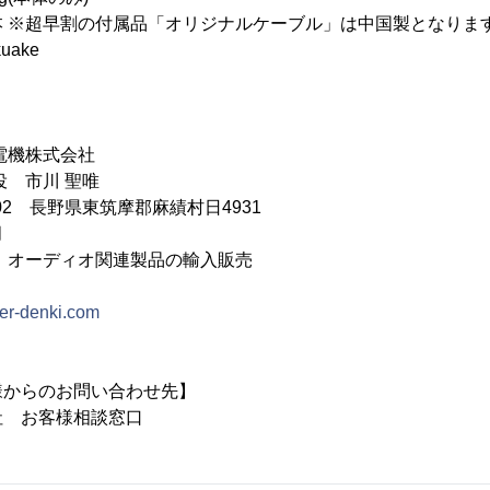
超早割の付属品「オリジナルケーブル」は中国製となりま
ake
電機株式会社
役 市川 聖唯
702 長野県東筑摩郡麻績村日4931
月
、オーディオ関連製品の輸入販売
xer-denki.com
様からのお問い合わせ先】
社 お客様相談窓口