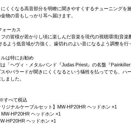
く
りにくくなる高音部分を明瞭に聞きやすくするチューニングを
の金物の音もしっかり耳へ届けます。
フォーカス
ィフの皆様が若かりし頃に楽しんだ音楽を現代の視聴環境(音楽
だけるよう低音域が力強く、歯切れのよい音になるよう調整を行
タルは特にお勧め
ヘヴィ・メタルバンド『Judas Priest』の名盤『Painkil
プスやバラードが聞きにくくなるという犠牲を払ってでも、ハ
求しました。
※すべて税込
オリジナルケーブルセット】MW-HP20HR ヘッドホン ×1
MW-HP20HR ヘッドホン ×1
W-HP20HR ヘッドホン ×1