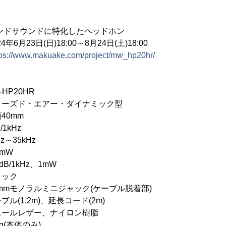
ンドサウンドに特化したヘッドホン
23日(日)18:00～8月24日(土)18:00
tps://www.makuake.com/project/mw_hp20hr/
P20HR
ズド・エアー・ダイナミック型
0mm
1kHz
～35kHz
mW
B/1kHz、1mW
ック
mmモノラルミニジャック(ケーブル脱着部)
1.2m)、延長コード(2m)
レザー、ナイロン樹脂
本体のみ)