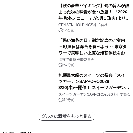
【秋の豪華バイキング】旬の旨みが詰
まった秋の味覚が食べ放題！ 「2026
年 秋冬メニュー」が9月1日(火)より提
供スタート
GENSEN HOLDINGS株式会社
54分前
「黒い海苔の日」制定記念のご案内
～9月6日は海苔を食べよう～ 東京タ
ワーで美味しい上質な海苔体験をお届
けします！
海苔で健康推進委員会
54分前
札幌最大級のスイーツの祭典「スイー
ツガーデンSAPPORO2026」
8/20(木)〜開催！ スイーツガーデン史
上最多50種のコラボケーキが集結／前
スイーツガーデンSAPPORO2026実行委員会
日8/19(水)メディア試食会も初開催
54分前
グルメの新着をもっと見る