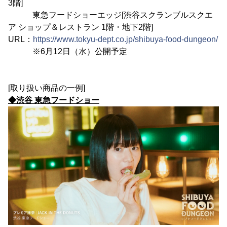
3階]
東急フードショーエッジ[渋谷スクランブルスクエ
ア ショップ＆レストラン 1階・地下2階]
URL：
https://www.tokyu-dept.co.jp/shibuya-food-dungeon/
※6月12日（水）公開予定
[取り扱い商品の一例]
◆渋谷 東急フードショー