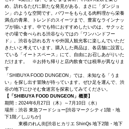
め、訪れるたびに新たな発見がある、まさに「ダンジョ
ン」のような空間です。パワーをもらえる肉料理から栄養
満点の青果、トレンドのスイーツまで、豊富なラインナッ
プが揃います。中でも特におすすめしたいのは、サクッと
その場で食べられる渋谷ならではの「ワンハンドフー
ド」。渋谷を訪れる方々や外国人観光客に楽しんでいただ
きたいと考えています。購入した商品は、各店舗に設置し
ている「イートスペース」にて、自由にお召しあがりいた
だけます。 ※お持ち帰りと店内飲食では税率が異なりま
す
「SHIBUYA FOOD DUNGEON」では、未知なる「うま
い」を探し出す冒険が待っています。ぜひ足を運んで、渋
谷の地下にひそむ食迷宮を探索してみてください。
【「SHIBUYA FOOD DUNGEON」概要】
期間：2024年6月27日（木）～7月10日（水）
場所：渋谷 東急フードショー[渋谷マークシティ1階・地
下1階／しぶちか]
東横のれん街[渋谷ヒカリエ ShinQs 地下2階・地下