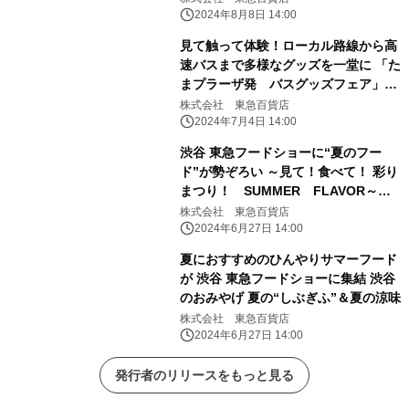
2024年8月8日 14:00
見て触って体験！ローカル路線から高
速バスまで多様なグッズを一堂に 「た
まプラーザ発 バスグッズフェア」を
開催
株式会社 東急百貨店
2024年7月4日 14:00
渋谷 東急フードショーに“夏のフー
ド”が勢ぞろい ～見て！食べて！ 彩り
まつり！ SUMMER FLAVOR～
「Foodshow Special Week」開催
株式会社 東急百貨店
2024年6月27日 14:00
夏におすすめのひんやりサマーフード
が 渋谷 東急フードショーに集結 渋谷
のおみやげ 夏の“しぶぎふ”＆夏の涼味
株式会社 東急百貨店
2024年6月27日 14:00
発行者のリリースをもっと見る