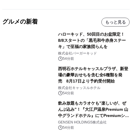
グルメの新着
もっと見る
ハローキッド、50回目のお盆限定！
8/8スタートの「黒毛和牛赤身ステー
キ」で至福の家族団らんを
株式会社バーガーキッド
54分前
西明石ホテルキャッスルプラザ、新登
場の豪華おせちを含む全6種類を発
売 8月17日より予約受付開始
株式会社キャッスルホテル
54分前
飲み放題もカラオケも”楽しいが、ぜ
んぶ込み”！『大江戸温泉Premium 山
中グランドホテル』にてPremiumシリ
ーズ初のオールインクルーシブ導入
GENSEN HOLDINGS株式会社
54分前