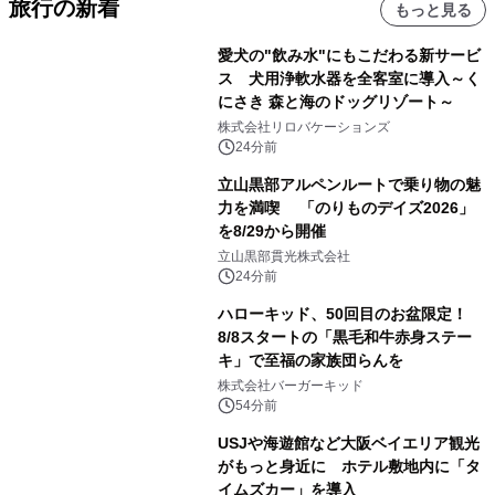
旅行の新着
もっと見る
愛犬の"飲み水"にもこだわる新サービ
ス 犬用浄軟水器を全客室に導入～く
にさき 森と海のドッグリゾート～
株式会社リロバケーションズ
24分前
立山黒部アルペンルートで乗り物の魅
力を満喫 「のりものデイズ2026」
を8/29から開催
立山黒部貫光株式会社
24分前
ハローキッド、50回目のお盆限定！
8/8スタートの「黒毛和牛赤身ステー
キ」で至福の家族団らんを
株式会社バーガーキッド
54分前
USJや海遊館など大阪ベイエリア観光
がもっと身近に ホテル敷地内に「タ
イムズカー」を導入