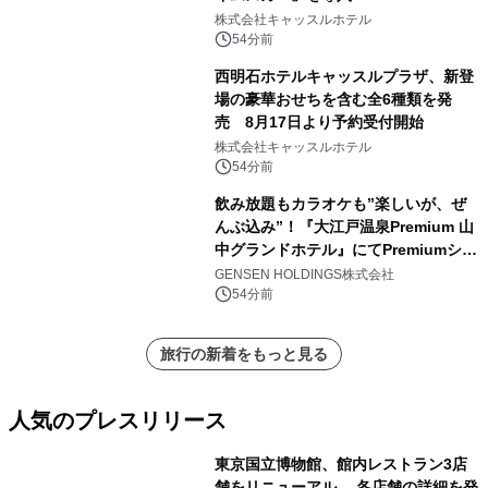
株式会社キャッスルホテル
54分前
西明石ホテルキャッスルプラザ、新登
場の豪華おせちを含む全6種類を発
売 8月17日より予約受付開始
株式会社キャッスルホテル
54分前
飲み放題もカラオケも”楽しいが、ぜ
んぶ込み”！『大江戸温泉Premium 山
中グランドホテル』にてPremiumシリ
ーズ初のオールインクルーシブ導入
GENSEN HOLDINGS株式会社
54分前
旅行の新着をもっと見る
人気のプレスリリース
東京国立博物館、館内レストラン3店
舗をリニューアル 各店舗の詳細を発