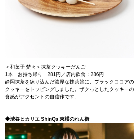
＜和菓子 楚々＞抹茶クッキーだんご
1本 お持ち帰り：281円／店内飲食：286円
静岡抹茶を練り込んだ濃厚な抹茶餡に、ブラックココアの
クッキーをトッピングしました。ザクっとしたクッキーの
食感がアクセントの自信作です。
◆渋谷ヒカリエ ShinQs 東横のれん街