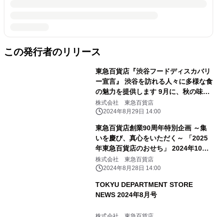
この発行者のリリース
東急百貨店『渋谷フードディスカバリ
ー宣言』 渋谷を訪れる人々に多様な食
の魅力を提供します 9月に、秋の味覚
を取り揃えた「SHIBUYA FOOD
株式会社 東急百貨店
DUNGEON」を開催！
2024年8月29日 14:00
東急百貨店創業90周年特別企画 ～集
いを慶び、真心をいただく～ 「2025
年東急百貨店のおせち」 2024年10月1
日（火）から承り開始
株式会社 東急百貨店
2024年8月28日 14:00
TOKYU DEPARTMENT STORE
NEWS 2024年8月号
株式会社 東急百貨店