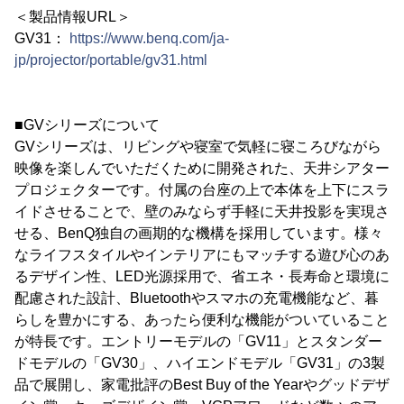
＜製品情報URL＞
GV31：
https://www.benq.com/ja-
jp/projector/portable/gv31.html
■GVシリーズについて
GVシリーズは、リビングや寝室で気軽に寝ころびながら
映像を楽しんでいただくために開発された、天井シアター
プロジェクターです。付属の台座の上で本体を上下にスラ
イドさせることで、壁のみならず手軽に天井投影を実現さ
せる、BenQ独自の画期的な機構を採用しています。様々
なライフスタイルやインテリアにもマッチする遊び心のあ
るデザイン性、LED光源採用で、省エネ・長寿命と環境に
配慮された設計、Bluetoothやスマホの充電機能など、暮
らしを豊かにする、あったら便利な機能がついていること
が特長です。エントリーモデルの「GV11」とスタンダー
ドモデルの「GV30」、ハイエンドモデル「GV31」の3製
品で展開し、家電批評のBest Buy of the Yearやグッドデザ