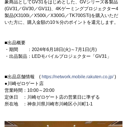
象商品としてGV31をはじめとした、GVシリーズ各製品
(GV31／GV30／GV11)、4Kゲーミングプロジェクター4
製品(X3100i／X500i／X300G／TK700STi)を購入いただ
いた方に、購入金額の10％分のポイントを還元します。
■出品概要
・期間 ：2024年6月18日(火)～7月1日(月)
・出品製品：LEDモバイルプロジェクター「GV31」
■出品店舗情報 (
https://network.mobile.rakuten.co.jp/
)
●川崎ゼロゲート店
営業時間：10:00～20:00
定休日 ：川崎ゼロゲート店の営業日に準ずる
所在地 ：神奈川県川崎市川崎区小川町1-1