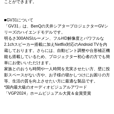
ことができます。
■GV31について
「GV31」は、BenQの天井シアタープロジェクターGVシ
リーズのハイエンドモデルです。
明るさ300ANSIルーメン、フルHD解像度とパワフルな
2.1chスピーカー搭載に加えNetflix対応のAndroid TVを内
蔵しております。さらには、自動ピント調整や台形補正機
能も搭載しているため、プロジェクター初心者の方でも簡
単にお使いいただけます。
家族とのおうち時間や一人時間を充実させたい方、壁に投
影スペースがない方や、お子様の寝かしつけにお困りの方
等、生活の質を向上させたい方に最適な製品です。
*国内最大級のオーディオビジュアルアワード
「VGP2024」ホームビジュアル大賞＆金賞受賞