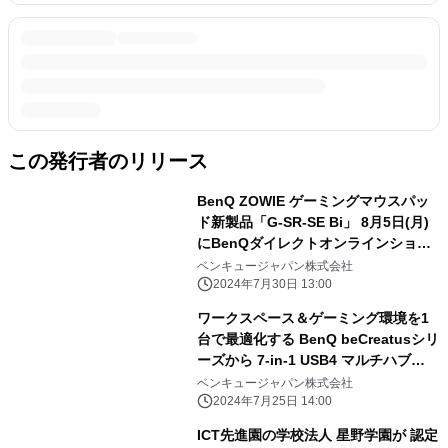
この発行者のリリース
BenQ ZOWIE ゲーミングマウスパッ
ド新製品「G-SR-SE Bi」 8月5日(月)
にBenQダイレクトオンラインショッ
プにて発売！ ～より滑らかになった表
ベンキュージャパン株式会社
面で、 マウスの動かしやすさ・止めや
2024年7月30日 13:00
すさを両立～
ワークスペース＆ゲーミング環境を1
台で最適化する BenQ beCreatusシリ
ーズから 7-in-1 USB4 マルチハブ
「GR10」を7月31日に新発売 ～7月
ベンキュージャパン株式会社
25日より、購入者を対象とした 発売
2024年7月25日 14:00
記念プレゼントキャンペーンを実施～
ICT先進園の学校法人 星野学園が 認定