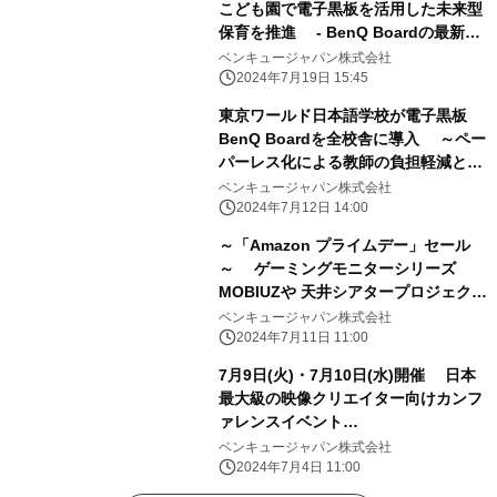
こども園で電子黒板を活用した未来型
保育を推進 - BenQ Boardの最新活
用事例2種を公開- ～業務改善、教育
ベンキュージャパン株式会社
現場での活用／デジタルコンテンツ講
2024年7月19日 15:45
習会～
東京ワールド日本語学校が電子黒板
BenQ Boardを全校舎に導入 ～ペー
パーレス化による教師の負担軽減と授
業の効率化を実現～
ベンキュージャパン株式会社
2024年7月12日 14:00
～「Amazon プライムデー」セール
～ ゲーミングモニターシリーズ
MOBIUZや 天井シアタープロジェクタ
ー「GV31」を含む 32製品を最大
ベンキュージャパン株式会社
23％OFFにて販売
2024年7月11日 11:00
7月9日(火)・7月10日(水)開催 日本
最大級の映像クリエイター向けカンフ
ァレンスイベント
「VIDEOGRAPHERS TOKYO 2024」
ベンキュージャパン株式会社
に出展 ～プロ向け
2024年7月4日 11:00
『AQCOLOR(TM)』シリーズの モニ