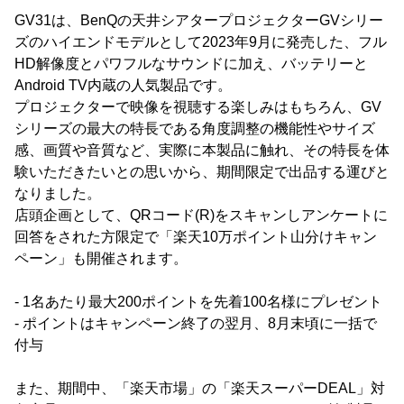
GV31は、BenQの天井シアタープロジェクターGVシリー
ズのハイエンドモデルとして2023年9月に発売した、フル
HD解像度とパワフルなサウンドに加え、バッテリーと
Android TV内蔵の人気製品です。
プロジェクターで映像を視聴する楽しみはもちろん、GV
シリーズの最大の特長である角度調整の機能性やサイズ
感、画質や音質など、実際に本製品に触れ、その特長を体
験いただきたいとの思いから、期間限定で出品する運びと
なりました。
店頭企画として、QRコード(R)をスキャンしアンケートに
回答をされた方限定で「楽天10万ポイント山分けキャン
ペーン」も開催されます。
- 1名あたり最大200ポイントを先着100名様にプレゼント
- ポイントはキャンペーン終了の翌月、8月末頃に一括で
付与
また、期間中、「楽天市場」の「楽天スーパーDEAL」対