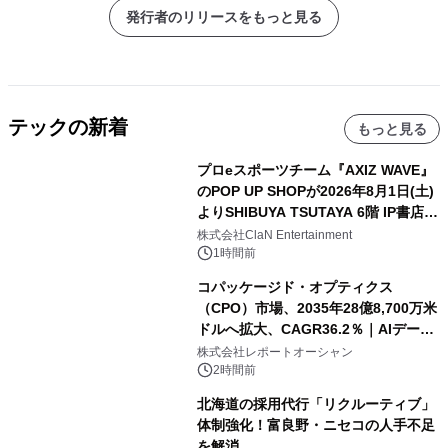
ター製品などから構築するデスク環境
発行者のリリースをもっと見る
を紹介～
テックの新着
もっと見る
プロeスポーツチーム『AXIZ WAVE』
のPOP UP SHOPが2026年8月1日(土)
よりSHIBUYA TSUTAYA 6階 IP書店で
開催決定！！
株式会社ClaN Entertainment
1時間前
コパッケージド・オプティクス
（CPO）市場、2035年28億8,700万米
ドルへ拡大、CAGR36.2％｜AIデータ
センター・高速光通信需要が成長を加
株式会社レポートオーシャン
速
2時間前
北海道の採用代行「リクルーティブ」
体制強化！富良野・ニセコの人手不足
を解消