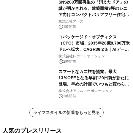
SNS200万回再生の「消えたドア」の
謎が明かされる、建築面積9坪のシニ
ア向けコンパクトバリアフリー住宅が
誕生
株式会社アース
1時間前
コパッケージド・オプティクス
（CPO）市場、2035年28億8,700万米
ドルへ拡大、CAGR36.2％｜AIデータ
センター・高速光通信需要が成長を加
株式会社レポートオーシャン
速
2時間前
スマートなカニ旅を提案。最大
13％OFFとなる早割120日前が新たに
登場。早めの計画でいつもと変わらぬ
大人の冬旅を。ー夕日ヶ浦温泉「佳松
株式会社アウルコーポレーション
苑 別邸ふうか」ー
2時間前
ライフスタイルの新着をもっと見る
人気のプレスリリース