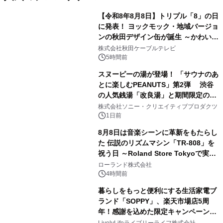
【令和8年8月8日】トリプル「8」の日
に発表！ ヨックモック・地域バージョ
ンの秋田デザイン缶が誕生 ～かわいい
1
秋田犬の子犬と秋田の四季と名所を巡
株式会社秋田ケーブルテレビ
るパッケージ～ 9月1日(火)秋田県内で
5時間前
販売開始
スヌーピーの湯が登場！ 「サウナのあ
とに楽しむPEANUTS」第2弾 渋谷
の人気銭湯「改良湯」と期間限定のコ
2
ラボレーション サウナイキタイコラ
株式会社ソニー・クリエイティブプロダクツ
ボグッズも発売決定！
1日前
8月8日は音楽シーンに革新をもたらし
た 伝説のリズムマシン「TR-808」を
祝う日 ～Roland Store Tokyoで実機
3
を展示しての 記念キャンペーンを開
ローランド株式会社
催 英国ラジオ「NTS」の 特別プログ
4時間前
ラムや、「TR-808」を愛する伝説的
暮らしをもっと便利にする生活家電ブ
アーティストを フィーチャーしたアニ
ランド「SOPPY」、楽天市場店5周
メーションを公開～
年！感謝を込めた限定キャンペーンを
4
8月10日より開催