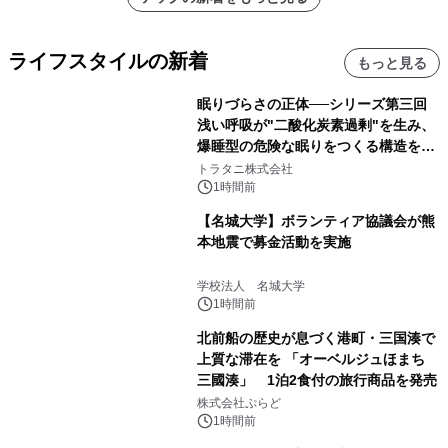
メーションを公開～
ライフスタイルの新着
もっと見る
眠りづらさの正体──シリーズ第三回
浅い呼吸が"二酸化炭素過剰"を生み、
爆睡型の危険な眠りをつくる構造を解
説
トラタニ株式会社
1時間前
【名城大学】ボランティア協議会が熊
本地震で募金活動を実施
学校法人 名城大学
1時間前
北前船の歴史が息づく港町・三国湊で
上質な滞在を 「オーベルジュほまち
三國湊」 1泊2食付の旅行商品を発売
株式会社ぷらど
1時間前