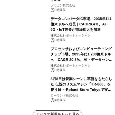
クウカン株式会社
3時間前
データコンバータIC市場、2035年141
億米ドルへ成長｜CAGR6.4％、AI・
5G・IoT需要が市場拡大を加速
株式会社レポートオーシャン
3時間前
プロセッサおよびコンピューティング
チップ市場、2035年に1,230億米ドル
へ｜CAGR 20.8％、AI・データセンタ
ー需要が成長を牽引
株式会社レポートオーシャン
3時間前
8月8日は音楽シーンに革新をもたらし
た 伝説のリズムマシン「TR-808」を
祝う日 ～Roland Store Tokyoで実機
を展示しての 記念キャンペーンを開
ローランド株式会社
催 英国ラジオ「NTS」の 特別プログ
4時間前
ラムや、「TR-808」を愛する伝説的
アーティストを フィーチャーしたアニ
テックの新着をもっと見る