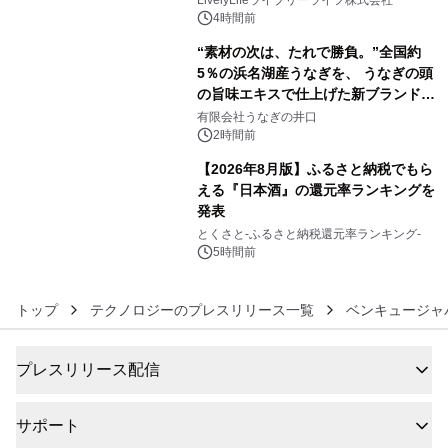
LivelyLifeライブリーライフ株式会社
4時間前
“素材の次は、たれで勝負。”全国約
5％の浜名湖産うなぎを、 うなぎの頭
の旨味エキスで仕上げた新ブランド
5
「井口の誉」誕生
有限会社うなぎの井口
2時間前
【2026年8月版】ふるさと納税でもら
える『日本酒』の還元率ランキングを
発表
6
とくさと-ふるさと納税還元率ランキング-
5時間前
トップ
テクノロジーのプレスリリース一覧
ベンキュージャ
プレスリリース配信
サポート