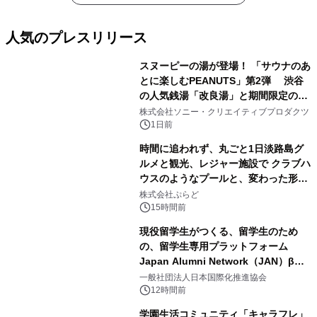
人気のプレスリリース
スヌーピーの湯が登場！ 「サウナのあ
とに楽しむPEANUTS」第2弾 渋谷
の人気銭湯「改良湯」と期間限定のコ
1
ラボレーション サウナイキタイコラ
株式会社ソニー・クリエイティブプロダクツ
ボグッズも発売決定！
1日前
時間に追われず、丸ごと1日淡路島グ
ルメと観光、レジャー施設で クラブハ
ウスのようなプールと、変わった形の
2
サウナも 「THE BOXY AWAJI」のお
株式会社ぷらど
得な素泊まり連泊プランで
15時間前
現役留学生がつくる、留学生のため
の、留学生専用プラットフォーム
Japan Alumni Network（JAN）β版
3
をリリース
一般社団法人日本国際化推進協会
12時間前
学園生活コミュニティ「キャラフレ」