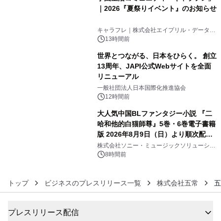
｜2026『夏祭りイベント』のお知らせ
4
キャラフレ｜株式会社エイプリル・データ・
デザインズ
13時間前
世界とつながる、日本をひらく。 創立
13周年、JAPI公式Webサイトを全面
リニューアル
5
一般社団法人日本国際化推進協会
12時間前
大人気中国BLファンタジー小説 『二
哈和他的白猫師尊』5巻・6巻電子書籍
版 2026年8月9日（日）より順次配信
6
開始
株式会社ソニー・ミュージックソリューショ
ンズ
8時間前
トップ
ビジネスのプレスリリース一覧
株式会社五常
五
プレスリリース配信