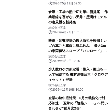
2026年5月11日 09:30
倉庫・工場の熱中症対策に新提案 作
業動線を塞がない天井・壁掛けモデル
の扇風機を新発売
株式会社五常
2026年4月27日 10:15
映像・音響現場の搬入負担を軽減！カ
ゴ台車ごと車両に積み込み 最大3m
の車両積込スロープ「バンロード」
4/20(月)発売
株式会社五常
2026年4月9日 10:15
少人数ロケの新定番！搬入・搬出を一
人で完結する 機材運搬台車「クロウデ
ィセット」登場
株式会社五常
2025年11月10日 10:00
企業の熱中症対策 6月の義務化で対
応加速 五常の「遮熱シート」へ問い
合わせが“前月比2倍”