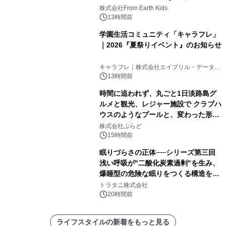
(日)開催
株式会社From Earth Kids
13時間前
学園生活コミュニティ「キャラフレ」
｜2026『夏祭りイベント』のお知らせ
キャラフレ｜株式会社エイプリル・データ・
デザインズ
13時間前
時間に追われず、丸ごと1日淡路島グ
ルメと観光、レジャー施設で クラブハ
ウスのようなプールと、変わった形の
サウナも 「THE BOXY AWAJI」のお
株式会社ぷらど
得な素泊まり連泊プランで
15時間前
眠りづらさの正体──シリーズ第三回
浅い呼吸が"二酸化炭素過剰"を生み、
爆睡型の危険な眠りをつくる構造を解
説
トラタニ株式会社
20時間前
ライフスタイルの新着をもっと見る