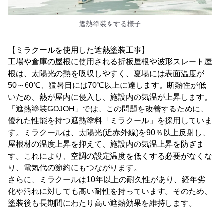
遮熱塗装をする様子
【ミラクールを使用した遮熱塗装工事】
工場や倉庫の屋根に使用される折板屋根や波形スレート屋
根は、太陽光の熱を吸収しやすく、夏場には表面温度が
50～60℃、猛暑日には70℃以上に達します。断熱性が低
いため、熱が屋内に侵入し、施設内の気温が上昇します。
「遮熱塗装GOJOH」では、この問題を改善するために、
優れた性能を持つ遮熱塗料「ミラクール」を採用していま
す。ミラクールは、太陽光(近赤外線)を90％以上反射し、
屋根材の温度上昇を抑えて、施設内の気温上昇を防ぎま
す。これにより、空調の設定温度を低くする必要がなくな
り、電気代の節約にもつながります。
さらに、ミラクールは10年以上の耐久性があり、経年劣
化や汚れに対しても高い耐性を持っています。そのため、
塗装後も長期間にわたり高い遮熱効果を維持します。