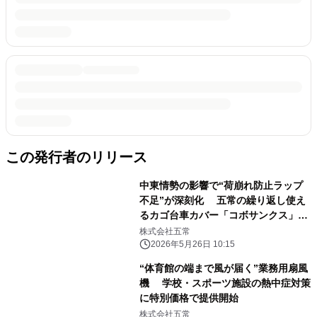
この発行者のリリース
中東情勢の影響で“荷崩れ防止ラップ
不足”が深刻化 五常の繰り返し使え
るカゴ台車カバー「コボサンクス」の
問い合わせが前月比2倍に増加！
株式会社五常
2026年5月26日 10:15
“体育館の端まで風が届く”業務用扇風
機 学校・スポーツ施設の熱中症対策
に特別価格で提供開始
株式会社五常