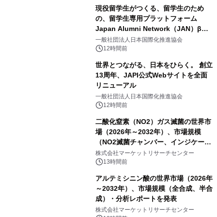
現役留学生がつくる、留学生のため
の、留学生専用プラットフォーム
Japan Alumni Network（JAN）β版
をリリース
一般社団法人日本国際化推進協会
12時間前
世界とつながる、日本をひらく。 創立
13周年、JAPI公式Webサイトを全面
リニューアル
一般社団法人日本国際化推進協会
12時間前
二酸化窒素（NO2）ガス滅菌の世界市
場（2026年～2032年）、市場規模
（NO2滅菌チャンバー、インジケータ
ーおよびモニタリングシステム、その
株式会社マーケットリサーチセンター
他）・分析レポートを発表
13時間前
アルテミシニン酸の世界市場（2026年
～2032年）、市場規模（全合成、半合
成）・分析レポートを発表
株式会社マーケットリサーチセンター