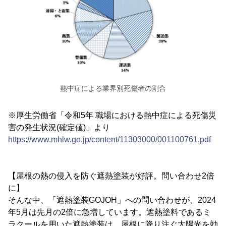
熱中症による業界別死傷者の割合
※厚生労働省「令和5年 職場における熱中症による死傷災
害の発生状況(確定値)」より
https://www.mhlw.go.jp/content/11303000/001100761.pdf
【屋根の熱の侵入を防ぐ遮熱塗装が好評。問い合わせ2倍
に】
そんな中、「遮熱塗装GOJOH」への問い合わせが、2024
年5月は先月の2倍に急増しています。遮熱塗料であるミ
ラクールを用いた遮熱塗装は、屋根に降り注ぐ太陽光を効