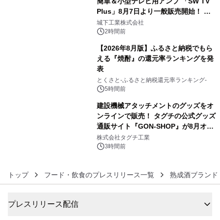
簡単＆小型テレビ用アンプ 「SW TV
Plus」8月7日より一般販売開始！ ケ
4
ーブル1本つなぐだけ、テレビの音が
城下工業株式会社
ぐっと豊かに
2時間前
【2026年8月版】ふるさと納税でもら
える『焼酎』の還元率ランキングを発
表
5
とくさと-ふるさと納税還元率ランキング-
5時間前
建設機械アタッチメントのグッズをオ
ンラインで販売！ タグチの公式グッズ
通販サイト『GON-SHOP』が8月オー
6
プン
株式会社タグチ工業
3時間前
トップ
フード・飲食のプレスリリース一覧
熟成酒ブランド
プレスリリース配信