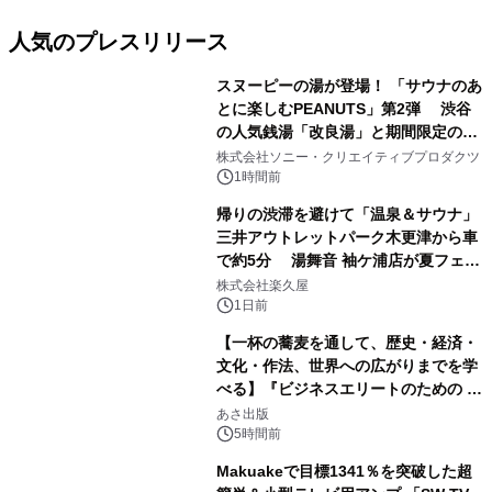
人気のプレスリリース
スヌーピーの湯が登場！ 「サウナのあ
とに楽しむPEANUTS」第2弾 渋谷
の人気銭湯「改良湯」と期間限定のコ
1
ラボレーション サウナイキタイコラ
株式会社ソニー・クリエイティブプロダクツ
ボグッズも発売決定！
1時間前
帰りの渋滞を避けて「温泉＆サウナ」
三井アウトレットパーク木更津から車
で約5分 湯舞音 袖ケ浦店が夏フェア
2
メニューを提供
株式会社楽久屋
1日前
【一杯の蕎麦を通して、歴史・経済・
文化・作法、世界への広がりまでを学
べる】『ビジネスエリートのための 教
3
養としての蕎麦』2026年8月25日
あさ出版
（火）発売
5時間前
Makuakeで目標1341％を突破した超