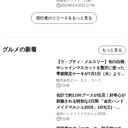
熟成酒ブランド「八継」
ジの生産者たちとの共創
2024年4月30日 17:00
発行者のリリースをもっと見る
グルメの新着
もっと見る
【ラ・プティ・メルスリー】旬の白桃
やシャインマスカットを贅沢に使った
季節限定ケーキが7月1日（水）より順
次登場！
株式会社ピー・エス・コープ
7分前
合計で約1100ブースが出店！好奇心が
刺激される特別な2日間 「金沢ハンド
メイドマルシェ2026」10/3(土)・
10/4(日)開催
金沢ハンドメイドマルシェ2026
7分前