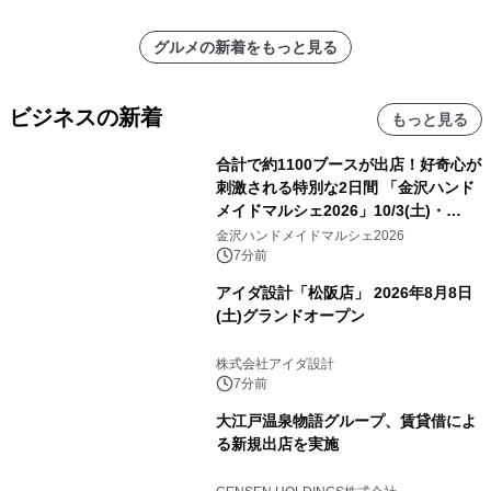
グルメの新着をもっと見る
ビジネスの新着
もっと見る
合計で約1100ブースが出店！好奇心が
刺激される特別な2日間 「金沢ハンド
メイドマルシェ2026」10/3(土)・
10/4(日)開催
金沢ハンドメイドマルシェ2026
7分前
アイダ設計「松阪店」 2026年8月8日
(土)グランドオープン
株式会社アイダ設計
7分前
大江戸温泉物語グループ、賃貸借によ
る新規出店を実施