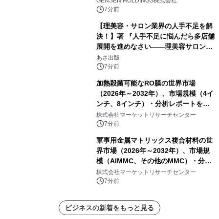
GENSEN HOLDINGS株式会社
7分前
【理美容・サロン業界の人手不足を解
決！】著 『人手不足に悩んだら多店舗
展開を進めなさい――理美容サロン
「多店舗展開」の教科書』2026年8月
あさ出版
24日（月）発売
7分前
加熱殺菌可能なRO膜の世界市場
（2026年～2032年）、市場規模（4イ
ンチ、8インチ）・分析レポートを発
表
株式会社マーケットリサーチセンター
7分前
軍事用金属マトリックス複合材料の世
界市場（2026年～2032年）、市場規
模（AlMMC、その他のMMC）・分析
レポートを発表
株式会社マーケットリサーチセンター
7分前
ビジネスの新着をもっと見る