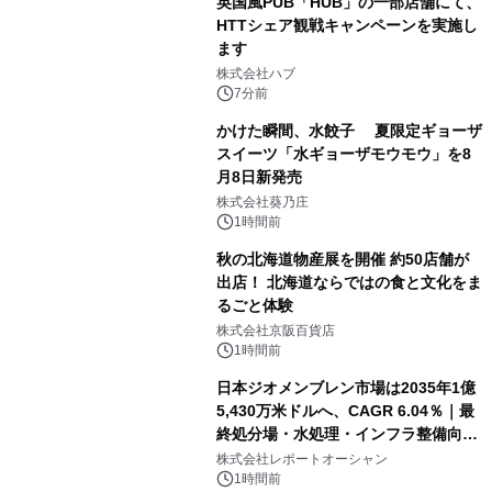
英国風PUB「HUB」の一部店舗にて、
HTTシェア観戦キャンペーンを実施し
ます
株式会社ハブ
7分前
かけた瞬間、水餃子 夏限定ギョーザ
スイーツ「水ギョーザモウモウ」を8
月8日新発売
株式会社葵乃庄
1時間前
秋の北海道物産展を開催 約50店舗が
出店！ 北海道ならではの食と文化をま
るごと体験
株式会社京阪百貨店
1時間前
日本ジオメンブレン市場は2035年1億
5,430万米ドルへ、CAGR 6.04％｜最
終処分場・水処理・インフラ整備向け
需要拡大
株式会社レポートオーシャン
1時間前