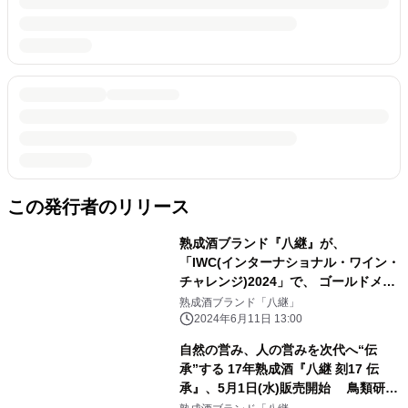
この発行者のリリース
熟成酒ブランド『八継』が、
「IWC(インターナショナル・ワイン・
チャレンジ)2024」で、 ゴールドメダ
ルを受賞。
熟成酒ブランド「八継」
2024年6月11日 13:00
自然の営み、人の営みを次代へ“伝
承”する 17年熟成酒『八継 刻17 伝
承』、5月1日(水)販売開始 鳥類研究
所、世界的な野生動物画家や、 日本キ