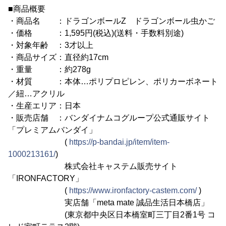
■商品概要
・商品名 ：ドラゴンボールZ ドラゴンボール虫かご
・価格 ：1,595円(税込)(送料・手数料別途)
・対象年齢 ：3才以上
・商品サイズ：直径約17cm
・重量 ：約278g
・材質 ：本体…ポリプロピレン、ポリカーボネート
／紐…アクリル
・生産エリア：日本
・販売店舗 ：バンダイナムコグループ公式通販サイト
「プレミアムバンダイ」
(
https://p-bandai.jp/item/item-
1000213161/
)
株式会社キャステム販売サイト
「IRONFACTORY」
(
https://www.ironfactory-castem.com/
)
実店舗「meta mate 誠品生活日本橋店」
(東京都中央区日本橋室町三丁目2番1号 コ