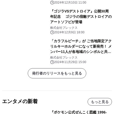
2024年12月10日 11:00
『ゴジラVSデストロイア』公開30周
年記念 ゴジラの宿敵デストロイアの
アートソフビが登場
株式会社プレックス
2024年12月9日 18:00
「カラフルピーチ」が ご当地限定アク
リルキーホルダーになって新発売！ メ
ンバー11人が各地域のシンボルと共に
登場
株式会社プレックス
2024年11月29日 15:00
発行者のリリースをもっと見る
エンタメの新着
もっと見る
『ポケモン公式ぜんこく図鑑 1996-