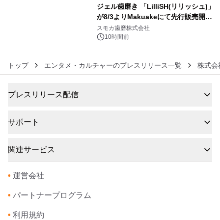
ジェル歯磨き 「LilliSH(リリッシュ)」
が8/3よりMakuakeにて先行販売開
6
始！
スモカ歯磨株式会社
10時間前
トップ
エンタメ・カルチャーのプレスリリース一覧
株式会
プレスリリース配信
サポート
関連サービス
•
運営会社
•
パートナープログラム
•
利用規約