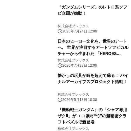
「ガンダムシリーズ」のレトロ系ソフ
ビ企画が始動！
株式会社プレックス
2026年7月24日 12:00
日本のヒーロー文化を、世界のアート
へ。 世界が注目するアートソフビカル
チャーから生まれた 「HEROES
VINYL ART」が始動
株式会社プレックス
2026年7月23日 12:00
懐かしの玩具が時を超えて蘇る！ バイ
ナルアーカイブスプロジェクト始動！
株式会社プレックス
2026年5月13日 10:30
『機動戦士ガンダム』の「シャア専用
ザクII」が エコ素材“竹”の超精密クラ
フトパズルで新登場
株式会社プレックス