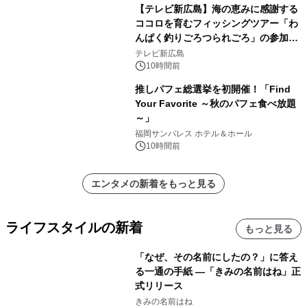
【テレビ新広島】海の恵みに感謝する
ココロを育むフィッシングツアー「わ
んぱく釣りごろつられごろ」の参加小
学生を募集
テレビ新広島
10時間前
推しパフェ総選挙を初開催！「Find
Your Favorite ～秋のパフェ食べ放題
～」
福岡サンパレス ホテル＆ホール
10時間前
エンタメの新着をもっと見る
ライフスタイルの新着
もっと見る
「なぜ、その名前にしたの？」に答え
る一通の手紙 ―「きみの名前はね」正
式リリース
きみの名前はね