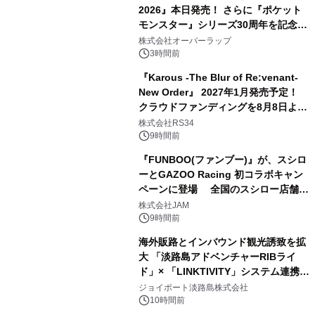
2026』本日発売！ さらに『ポケット
モンスター』シリーズ30周年を記念し
た画集『ポケットモンスター ビジュア
株式会社オーバーラップ
ルアートブック』の発売決定！ 2026
3時間前
年12月18日（金）、3冊同時発売！
『Karous -The Blur of Re:venant-
New Order』 2027年1月発売予定！
クラウドファンディングを8月8日より
開始
株式会社RS34
9時間前
『FUNBOO(ファンブー)』が、スシロ
ーとGAZOO Racing 初コラボキャン
ペーンに登場 全国のスシロー店舗で
GR 4車種の FUNBOO(ミニカー)付き
株式会社JAM
メニューが展開されます
9時間前
海外販路とインバウンド観光誘致を拡
大 「淡路島アドベンチャーRIBライ
ド」× 「LINKTIVITY」システム連携を
開始！
ジョイポート淡路島株式会社
10時間前