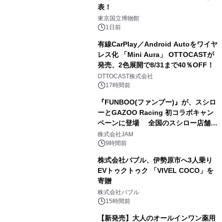
表！
2
東京国立博物館
1日前
有線CarPlay／Android Autoをワイヤ
レス化 「Mini Aura」 OTTOCASTが
発売、2色展開で8/31まで40％OFF！
3
OTTOCAST株式会社
17時間前
『FUNBOO(ファンブー)』が、スシロ
ーとGAZOO Racing 初コラボキャン
ペーンに登場 全国のスシロー店舗で
4
GR 4車種の FUNBOO(ミニカー)付き
株式会社JAM
メニューが展開されます
9時間前
株式会社バブル、伊勢原市へ3人乗り
EVトゥクトゥク 「VIVEL COCO」を
寄贈
5
株式会社バブル
15時間前
【新発売】大人のオールインワン薬用