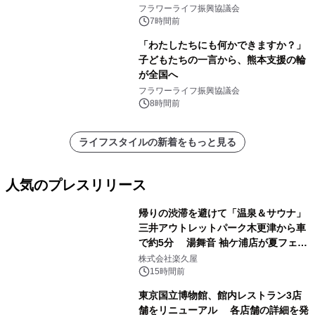
フラワーライフ振興協議会
7時間前
「わたしたちにも何かできますか？」
子どもたちの一言から、熊本支援の輪
が全国へ
フラワーライフ振興協議会
8時間前
ライフスタイルの新着をもっと見る
人気のプレスリリース
帰りの渋滞を避けて「温泉＆サウナ」
三井アウトレットパーク木更津から車
で約5分 湯舞音 袖ケ浦店が夏フェア
1
メニューを提供
株式会社楽久屋
15時間前
東京国立博物館、館内レストラン3店
舗をリニューアル 各店舗の詳細を発