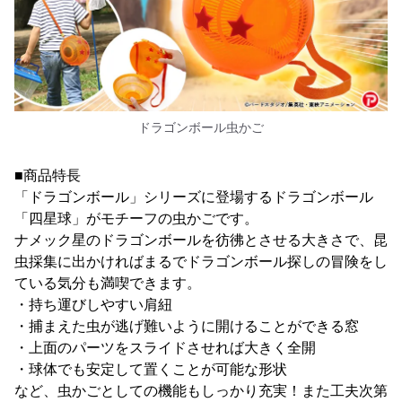
ドラゴンボール虫かご
■商品特長
「ドラゴンボール」シリーズに登場するドラゴンボール
「四星球」がモチーフの虫かごです。
ナメック星のドラゴンボールを彷彿とさせる大きさで、昆
虫採集に出かければまるでドラゴンボール探しの冒険をし
ている気分も満喫できます。
・持ち運びしやすい肩紐
・捕まえた虫が逃げ難いように開けることができる窓
・上面のパーツをスライドさせれば大きく全開
・球体でも安定して置くことが可能な形状
など、虫かごとしての機能もしっかり充実！また工夫次第