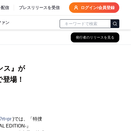
を配信
プレスリリースを受信
ログイン/会員登録
ファン
発行者のリリースを見る
ンス』が
で登場！
?rt=pr
)では、「特捜
DITION-』