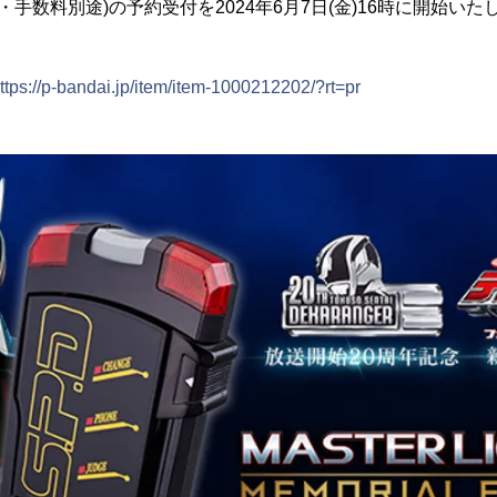
送料・手数料別途)の予約受付を2024年6月7日(金)16時に開始い
ttps://p-bandai.jp/item/item-1000212202/?rt=pr