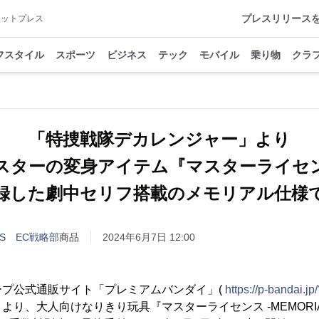
プレスリリース
アットプレス
フスタイル
スポーツ
ビジネス
テック
モバイル
乗り物
クラ
「特捜戦隊デカレンジャー」より
スターの変身アイテム『マスターライセ
録した劇中セリフ搭載のメモリアル仕様
ITS EC戦略部
商品
2024年6月7日 12:00
ープ公式通販サイト「プレミアムバンダイ」(
https://p-bandai.jp/
り、大人向けなりきり玩具『マスターライセンス -MEMORIAL E