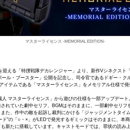
マスターライセンス -MEMORIAL EDITION-
周年を迎える「特捜戦隊デカレンジャー」より、新作Vシネクスト
ヤーボール・ブースター」公開を記念し、司令官であるドギー・ク
身アイテムである「マスターライセンス」をメモリアル仕様で
隊職人 マスターライセンス」から遊びの仕様を一部アップデート
録されていた劇中セリフ、BGMはそのままに、一部劇中セリフ
。また、作中の敵を起訴し裁判にかける「ジャッジメントタイ
ード”の「○・×」がLEDで発光するギミックはそのままに、本
ドも新たに搭載しています。キャストモードでは、罪状の読み