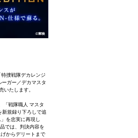
「特捜戦隊デカレンジ
ルーガー／デカマスタ
発売いたします。
。「戦隊職人 マスタ
を新規録り下ろしで追
ム」を忠実に再現し
商品では、判決内容を
上げからデリートまで