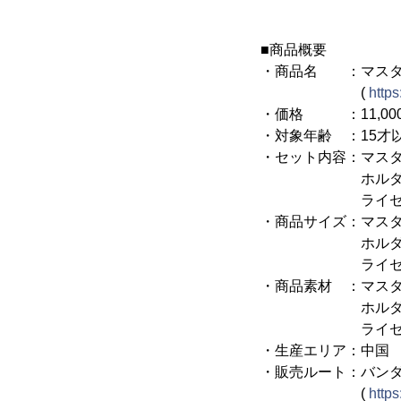
■商品概要
・商品名 ：マスターライ
(
https
・価格 ：11,000
・対象年齢 ：15才
・セット内容：マスタ
ホルダー
ライセンス
・商品サイズ：マスター
ホルダー…W約82
ライセンスシート
・商品素材 ：マスタ
ホルダー…
ライセンスシ
・生産エリア：中国
・販売ルート：バン
(
https