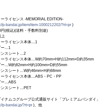
センス -MEMORIAL EDITION-
://p-bandai.jp/item/item-1000212202/?rt=pr
)
円(税込)(送料・手数料別途)
以上
ーライセンス本体…1
…1
シート…2
ライセンス本体…W約70mm×H約112mm×D約35mm
mm×H約100mm×D約55mm
…W約46mm×H約68mm
ーライセンス本体…ABS・PC・PP
ABS
ート…PET
ダイナムコグループ公式通販サイト「プレミアムバンダイ」
://p-bandai.jp/?rt=pr
)、他