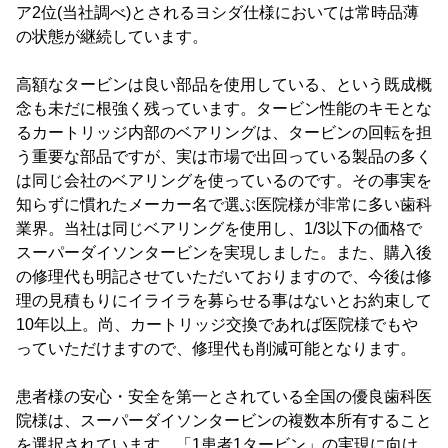
ア2位(当社調べ)とされるヨシダ仕様においては常時品薄
の状態が継続しています。
高額なタービンは良い部品を使用している、という既成概
念も未だに根強く残っています。タービン性能のキモとな
るカートリッジ内部のベアリングは、タービンの回転を担
う重要な部品ですが、実は市場で出回っている製品の多く
は同じ会社のベアリングを使っているのです。その事実を
知らずに慣れたメーカー名で選ぶ医院様が非常に多い歯科
業界。当社は同じベアリングを使用し、1/3以下の価格で
スーパーダイソンタービンを実現しました。また、購入後
の修理代も明記させていただいておりますので、今後は修
理の見積もりにイライラを募らせる事はないとお約束して
10年以上。尚、カートリッジ交換であれば医院様でもや
っていただけますので、修理代も削減可能となります。
患者様の安心・安全を第一とされている全国の優良歯科医
院様は、スーパーダイソンタービンの複数本所有すること
を選択されています。「1患者1タービン」の実現に向け