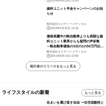
2024年6月25日 13:00
歯科ユニット半金キャンペーンのお知
らせ
株式会社エスディーメディカル
2024年6月25日 10:30
価格高騰中の軽自動車よりも高額な歯
科ユニット業界からも疑問の声多数
～軽自動車価格の3分の1の50万円以下
より歯科ユニットを導入し、歯科医院
株式会社エスディーメディカル
の活躍を応援するモニター企画～
2021年9月14日 10:00
発行者のリリースをもっと見る
ライフスタイルの新着
もっと見る
住まいを選び直す自由 ー住宅流動性と