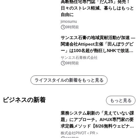
高断熱住宅専門誌「だん25」発売！
日々のストレス軽減、暮らしはもっと
自由に
jimosumu
9時間前
サンエス石膏の地域貢献活動が加速 ―
関連会社Attipect主催「田んぼラグビ
ー」は100名超が熱狂しNHKで放送さ
れました。
サンエス石膏株式会社
9時間前
ライフスタイルの新着をもっと見る
ビジネスの新着
もっと見る
業務システム刷新の「見えていない課
題」にアプローチ。AI×UX専門家の要
求定義メソッド【8/26無料ウェビナ
ー】株式会社PIVOT
株式会社PIVOT＜PR＞