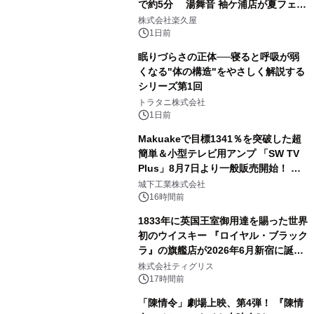
で約5分 湯舞音 袖ケ浦店が夏フェア
2
メニューを提供
株式会社楽久屋
1日前
眠りづらさの正体──寝ると呼吸が弱
くなる"体の構造"をやさしく解説する
シリーズ第1回
3
トラタニ株式会社
1日前
Makuakeで目標1341％を突破した超
簡単＆小型テレビ用アンプ 「SW TV
Plus」8月7日より一般販売開始！ ケ
4
ーブル1本つなぐだけ、テレビの音が
城下工業株式会社
ぐっと豊かに
16時間前
1833年に英国王室御用達を賜った世界
初のウイスキー 『ロイヤル・ブラック
ラ』の旗艦店が2026年6月新宿に誕
5
生 バカルディ ジャパンと連携した
株式会社ティグリス
没入型バー「BAR Arca」
17時間前
「陳情令」劇場上映、第4弾！ 『陳情