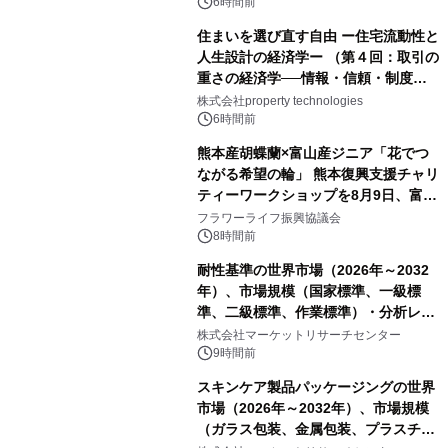
6時間前
住まいを選び直す自由 ー住宅流動性と
人生設計の経済学ー （第４回：取引の
重さの経済学──情報・信頼・制度を
PropTechはどう組み替えるか）｜
株式会社property technologies
PropTech-Lab
6時間前
熊本産胡蝶蘭×富山産ジニア「花でつ
ながる希望の輪」 熊本復興支援チャリ
ティーワークショップを8月9日、富
山・射水で開催
フラワーライフ振興協議会
8時間前
耐性基準の世界市場（2026年～2032
年）、市場規模（国家標準、一級標
準、二級標準、作業標準）・分析レポ
ートを発表
株式会社マーケットリサーチセンター
9時間前
スキンケア製品パッケージングの世界
市場（2026年～2032年）、市場規模
（ガラス包装、金属包装、プラスチッ