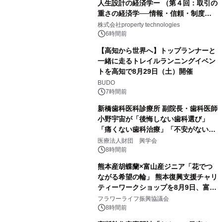
人生設計の経済学ー （第４回：取引の
重さの経済学──情報・信頼・制度を
PropTechはどう組み替えるか）｜
株式会社property technologies
PropTech-Lab
6時間前
【高知から世界へ】トップランナーと
一緒に走るトレイルランニングイベン
トを高知で8月29日（土）開催
BUDO
7時間前
新橋歯科医科診療所 副院長・歯科医師
小野宇宙が「後悔しない歯科選び」
「痛くない歯科治療」「不安がない治
療計画」をテーマに専門監修
医療法人財団 興学会
8時間前
熊本産胡蝶蘭×富山産ジニア「花でつ
ながる希望の輪」 熊本復興支援チャリ
ティーワークショップを8月9日、富
山・射水で開催
フラワーライフ振興協議会
8時間前