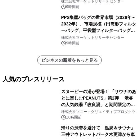
ク包装、その他）・分析レポートを発
株式会社マーケットリサーチセンター
表
9時間前
PPS集塵バッグの世界市場（2026年～
2032年）、市場規模（円筒形フィルタ
ーバッグ、平袋型フィルターバッグ、
プリーツフィルターバッグ、その
株式会社マーケットリサーチセンター
他）・分析レポートを発表
9時間前
ビジネスの新着をもっと見る
人気のプレスリリース
スヌーピーの湯が登場！ 「サウナのあ
とに楽しむPEANUTS」第2弾 渋谷
の人気銭湯「改良湯」と期間限定のコ
1
ラボレーション サウナイキタイコラ
株式会社ソニー・クリエイティブプロダクツ
ボグッズも発売決定！
16時間前
帰りの渋滞を避けて「温泉＆サウナ」
三井アウトレットパーク木更津から車