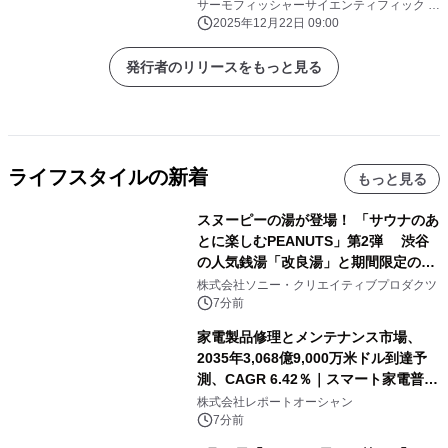
て、 非小細胞肺癌の複数ドライバー遺
サーモフィッシャーサイエンティフィック ジ
ャパングループ
伝子を対象とする コンパニオン診断シ
2025年12月22日 09:00
ステムとして申請
発行者のリリースをもっと見る
ライフスタイルの新着
もっと見る
スヌーピーの湯が登場！ 「サウナのあ
とに楽しむPEANUTS」第2弾 渋谷
の人気銭湯「改良湯」と期間限定のコ
ラボレーション サウナイキタイコラ
株式会社ソニー・クリエイティブプロダクツ
ボグッズも発売決定！
7分前
家電製品修理とメンテナンス市場、
2035年3,068億9,000万米ドル到達予
測、CAGR 6.42％｜スマート家電普
及・循環型経済・メンテナンス需要拡
株式会社レポートオーシャン
大が成長を加速
7分前