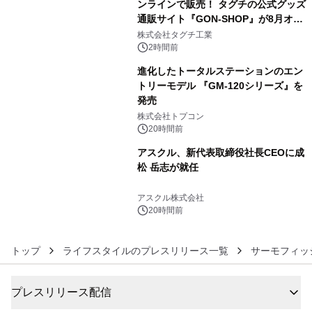
ンラインで販売！ タグチの公式グッズ
通販サイト『GON-SHOP』が8月オー
4
プン
株式会社タグチ工業
2時間前
進化したトータルステーションのエン
トリーモデル 『GM-120シリーズ』を
発売
5
株式会社トプコン
20時間前
アスクル、新代表取締役社長CEOに成
松 岳志が就任
6
アスクル株式会社
20時間前
トップ
ライフスタイルのプレスリリース一覧
サーモフィッ
プレスリリース配信