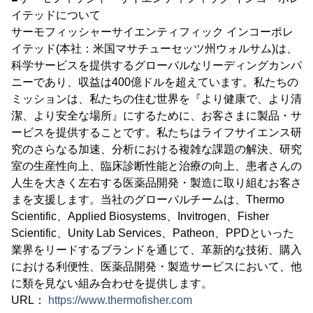
イテッドについて
サーモフィッシャーサイエンティフィック インコーポレ
イテッド(本社：米国マサチューセッツ州ウォルサム)は、
科学サービスを提供するグローバルなリーディングカンパ
ニーであり、収益は400億ドルを超えています。私たちの
ミッションは、私たちの住む世界を『より健康で、より清
潔、より安全な場所』にするために、お客さまに製品・サ
ービスを提供することです。私たちはライフサイエンス研
究のさらなる加速、分析における複雑な課題の解決、研究
室の生産性向上、臨床診断性能と治療の向上、患者さんの
人生を大きく左右する医薬品開発・製造に取り組むお客さ
まを支援します。当社のグローバルチームは、Thermo
Scientific、Applied Biosystems、Invitrogen、Fisher
Scientific、Unity Lab Services、Patheon、PPDといった
業界をリードするブランドを通じて、革新的な技術、購入
における利便性、医薬品開発・製造サービスにおいて、他
に類を見ない組み合わせを提供します。
URL：
https://www.thermofisher.com