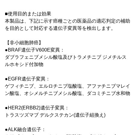
■使用目的または効果
本製品は、下記に示す癌種ごとの医薬品の適応判定の補助
を目的として対応する遺伝子変異等を検出します。
【非小細胞肺癌】
●BRAF遺伝子V600E変異：
ダブラフェニブメシル酸塩及びトラメチニブ ジメチルス
ルホキシド付加物
●EGFR遺伝子変異：
ゲフィチニブ、エルロチニブ塩酸塩、アファチニブマレイ
ン酸塩、オシメルチニブメシル酸塩、ダコミチニブ水和物
●HER2(ERBB2)遺伝子変異：
トラスツズマブ デルクステカン(遺伝子組換え)
●ALK融合遺伝子：