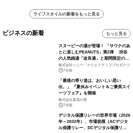
ライフスタイルの新着をもっと見る
ビジネスの新着
もっと見る
スヌーピーの湯が登場！ 「サウナのあ
とに楽しむPEANUTS」第2弾 渋谷
の人気銭湯「改良湯」と期間限定のコ
ラボレーション サウナイキタイコラ
株式会社ソニー・クリエイティブプロダクツ
ボグッズも発売決定！
7分前
「最後の寄り道は、おいしい思い
出。」 『夏休みイベント＆ご褒美スイ
ーツフェア』を開催
株式会社菜花の里
7分前
デジタル保護リレーの世界市場（2026
年～2032年）、市場規模（ACデジタ
ル保護リレー、DCデジタル保護リレ