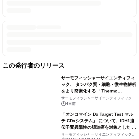
この発行者のリリース
サーモフィッシャーサイエンティフィ
ック、 タンパク質・細胞・微生物解析
をより簡素化する 「Thermo
Scientific Multiskan Ease 吸光マイ
サーモフィッシャーサイエンティフィック
ジャパングループ
クロプレートリーダー」を販売開始
4日前
「オンコマイン Dx Target Test マル
チ CDxシステム」 について、IDH1遺
伝子変異陽性の胆道癌を対象とした コ
ンパニオン診断システムとして保険適
サーモフィッシャーサイエンティフィック