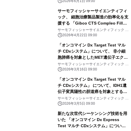
ジャパングループ
用
2026年6月1日 09:00
サーモフィッシャーサイエンティフィ
ック、 細胞治療製品製造の効率化を支
援する 「Gibco CTS Compleo Fill
and Finish System」を発表 閉鎖系
サーモフィッシャーサイエンティフィック ジ
ャパングループ
の自動化システムにより、安定した製
2026年4月22日 09:00
剤調製と充填を実現
「オンコマイン Dx Target Test マル
チ CDxシステム」について、 非小細
胞肺癌を対象としたMET遺伝子エクソ
ン14スキッピング変異 に対する「グ
サーモフィッシャーサイエンティフィック ジ
ャパングループ
マロンチニブ水和物」の コンパニオン
2026年3月16日 09:00
診断システムとして、一部変更承認を
「オンコマイン Dx Target Test マル
取得
チ CDxシステム」 について、IDH1遺
伝子変異陽性の胆道癌を対象とする
「イボシデニブ」のコンパニオン診断
サーモフィッシャーサイエンティフィック ジ
ャパングループ
システムとして、 一部変更承認を取得
2026年3月5日 09:00
新たな次世代シーケンシング技術を用
いた 「オンコマイン Dx Express
Test マルチ CDxシステム」につい