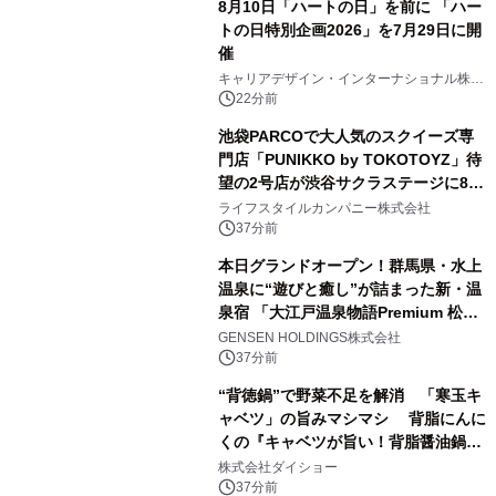
8月10日「ハートの日」を前に 「ハー
トの日特別企画2026」を7月29日に開
催
キャリアデザイン・インターナショナル株式
会社
22分前
池袋PARCOで大人気のスクイーズ専
門店「PUNIKKO by TOKOTOYZ」待
望の2号店が渋谷サクラステージに8月
21日オープン！
ライフスタイルカンパニー株式会社
37分前
本日グランドオープン！群馬県・水上
温泉に“遊びと癒し”が詰まった新・温
泉宿 「大江戸温泉物語Premium 松乃
井」が誕生
GENSEN HOLDINGS株式会社
37分前
“背徳鍋”で野菜不足を解消 「寒玉キ
ャベツ」の旨みマシマシ 背脂にんに
くの『キャベツが旨い！背脂醤油鍋ス
ープ』発売
株式会社ダイショー
37分前