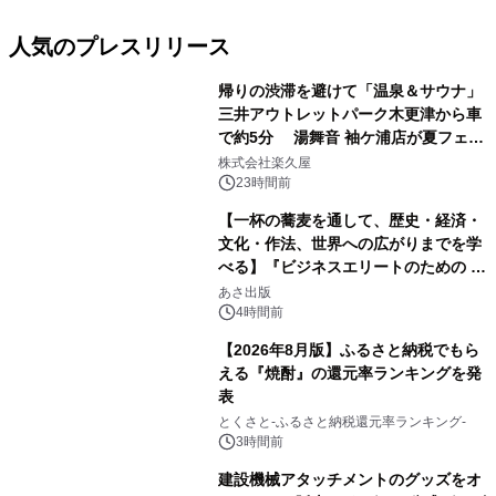
人気のプレスリリース
帰りの渋滞を避けて「温泉＆サウナ」
三井アウトレットパーク木更津から車
で約5分 湯舞音 袖ケ浦店が夏フェア
1
メニューを提供
株式会社楽久屋
23時間前
【一杯の蕎麦を通して、歴史・経済・
文化・作法、世界への広がりまでを学
べる】『ビジネスエリートのための 教
2
養としての蕎麦』2026年8月25日
あさ出版
（火）発売
4時間前
【2026年8月版】ふるさと納税でもら
える『焼酎』の還元率ランキングを発
表
3
とくさと-ふるさと納税還元率ランキング-
3時間前
建設機械アタッチメントのグッズをオ