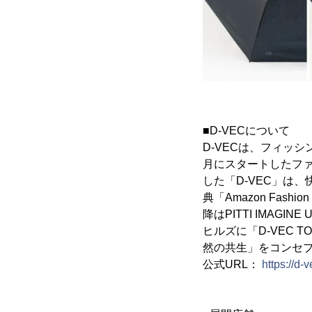
■D-VECについて
D-VECは、フィッシ
月にスタートしたフ
した「D-VEC」は
典「Amazon Fashi
降はPITTI IMA
ヒルズに「D-VEC T
然の共生」をコンセプト
公式URL：
https://d-v