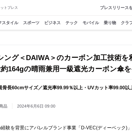
プレスリリース
アットプレス
フスタイル
スポーツ
ビジネス
テック
モバイル
乗り物
クラ
シング＜DAIWA＞のカーボン加工技術を
約164gの晴雨兼用一級遮光カーボン傘
 親骨長60cmサイズ／遮光率99.99％以上・UVカット率99.00以上
商品
2024年6月6日 09:00
経験を背景にアパレルブランド事業「D-VEC(ディーベック)