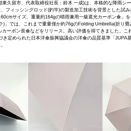
都東久留市、代表取締役社長：鈴木 一成)は、本格的な降雨シ
、フィッシングロッド(釣竿)の製造加工技術を背景とした試
60cmサイズ、重量約164gの晴雨兼用一級遮光カーボン傘」
ク)」では、これまで重量僅か約76gのFolding Umbrella(折
フルカーボン長傘などをリリース。高い評価を得てきました。こ
基づき定められた日本洋傘振興協議会の洋傘の品質基準「JUPA
た。