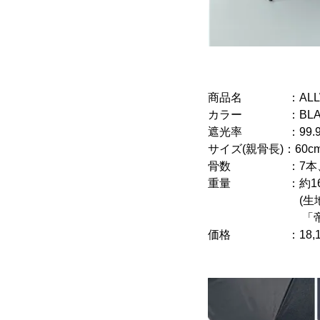
商品名 ：ALLWEATH
カラー ：BLACK、
遮光率 ：99.99
サイズ(親骨長)：60
骨数 ：7本、ハン
重量 ：約16
(生地には極細
「帝人/フワク
価格 ：18,150