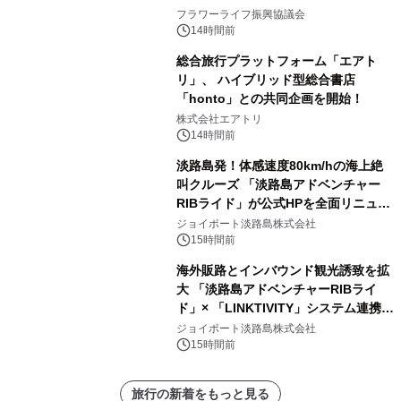
フラワーライフ振興協議会
14時間前
総合旅行プラットフォーム「エアト
リ」、 ハイブリッド型総合書店
「honto」との共同企画を開始！
株式会社エアトリ
14時間前
淡路島発！体感速度80km/hの海上絶
叫クルーズ 「淡路島アドベンチャー
RIBライド」が公式HPを全面リニュー
アル！ ～スマホで即予約完了の「スマ
ジョイポート淡路島株式会社
ート設計」へ刷新～
15時間前
海外販路とインバウンド観光誘致を拡
大 「淡路島アドベンチャーRIBライ
ド」× 「LINKTIVITY」システム連携を
開始！
ジョイポート淡路島株式会社
15時間前
旅行の新着をもっと見る