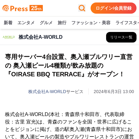
ログイン/会員登録
新着
エンタメ
グルメ
旅行
ファッション・美容
ライフスタ
株式会社A-WORLD
リリース一覧
専用サーバー4台設置、奥入瀬ブルワリー直営
の 奥入瀬ビール4種類が飲み放題の
『OIRASE BBQ TERRACE』がオープン！
株式会社A-WORLD
サービス
2024年6月3日 13:00
株式会社A-WORLD(本社：青森県十和田市、代表取締
役：古里 宣光)は、青森のファンを全国・世界に広げるこ
とをビジョンに掲げ、道の駅奥入瀬(青森県十和田市)にお
いて、奥入瀬ビールの製造やブルワリーレストランの運営