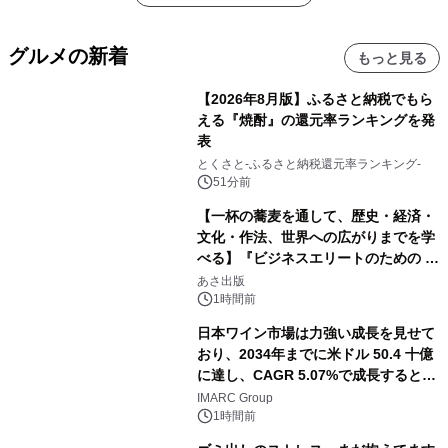
グルメの新着
もっと見る
【2026年8月版】ふるさと納税でもら
える『焼酎』の還元率ランキングを発
表
とくさと-ふるさと納税還元率ランキング-
51分前
【一杯の蕎麦を通して、歴史・経済・
文化・作法、世界への広がりまでを学
べる】『ビジネスエリートのための 教
養としての蕎麦』2026年8月25日
あさ出版
（火）発売
1時間前
日本ワイン市場は力強い成長を見せて
おり、2034年までに米ドル 50.4 十億
に達し、CAGR 5.07%で成長すると予
測
IMARC Group
1時間前