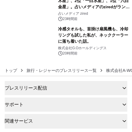
木星」、2位「一白水星」、1位「六白
金星」。占いメディアのziredがランキ
5
ングを発表
占いメディア zired
23時間前
冷感タオルも、首掛け扇風機も、冷却
リングも試した私が、ネッククーラー
に落ち着いた話。
6
株式会社G.Oホールディングス
20時間前
トップ
旅行・レジャーのプレスリリース一覧
株式会社A-W
プレスリリース配信
サポート
関連サービス