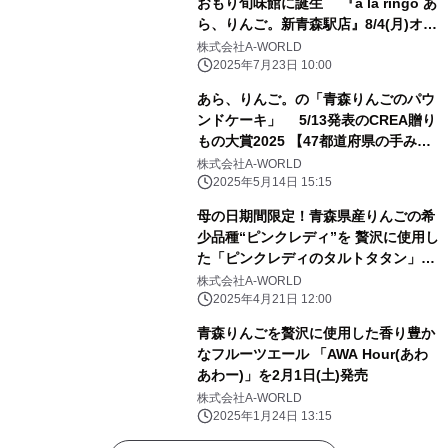
おもり旬味館に誕生 『a la ringo あ
ら、りんご。新青森駅店』8/4(月)オー
プン！
株式会社A-WORLD
2025年7月23日 10:00
あら、りんご。の「青森りんごのパウ
ンドケーキ」 5/13発表のCREA贈り
もの大賞2025 【47都道府県の手みや
げ部門】にて1位を獲得！
株式会社A-WORLD
2025年5月14日 15:15
母の日期間限定！青森県産りんごの希
少品種“ピンクレディ”を 贅沢に使用し
た「ピンクレディのタルトタタン」を
販売開始
株式会社A-WORLD
2025年4月21日 12:00
青森りんごを贅沢に使用した香り豊か
なフルーツエール 「AWA Hour(あわ
あわー)」を2月1日(土)発売
株式会社A-WORLD
2025年1月24日 13:15