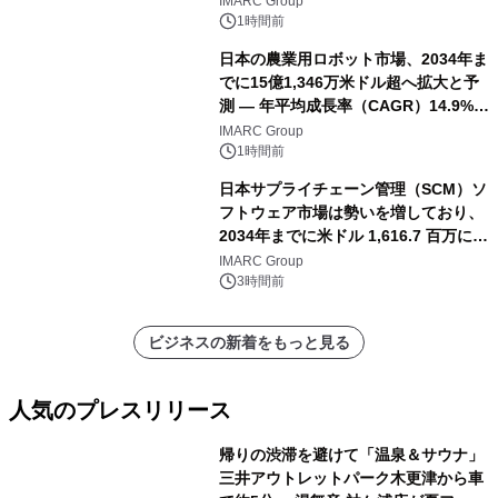
IMARC Group
1時間前
日本の農業用ロボット市場、2034年ま
でに15億1,346万米ドル超へ拡大と予
測 ― 年平均成長率（CAGR）14.9%を
記録
IMARC Group
1時間前
日本サプライチェーン管理（SCM）ソ
フトウェア市場は勢いを増しており、
2034年までに米ドル 1,616.7 百万に達
し、CAGR 3.42%で成長すると予測
IMARC Group
3時間前
ビジネスの新着をもっと見る
人気のプレスリリース
帰りの渋滞を避けて「温泉＆サウナ」
三井アウトレットパーク木更津から車