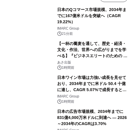
日本のQコマース市場規模、2034年ま
でに167億米ドルを突破へ（CAGR
19.22%）
IMARC Group
21分前
【一杯の蕎麦を通して、歴史・経済・
文化・作法、世界への広がりまでを学
べる】『ビジネスエリートのための 教
養としての蕎麦』2026年8月25日
あさ出版
（火）発売
1時間前
日本ワイン市場は力強い成長を見せて
おり、2034年までに米ドル 50.4 十億
に達し、CAGR 5.07%で成長すると予
測
IMARC Group
1時間前
日本の広告市場規模、2034年までに
831億4,000万米ドルに到達へ ― 2026
～2034年のCAGRは3.70%