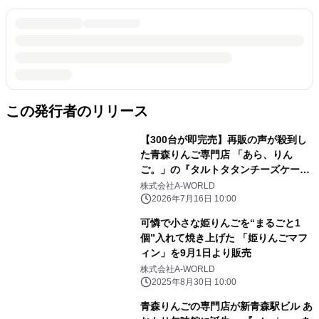
この発行者のリリース
【300台が即完売】再販の声が殺到し
た青森りんご専門店 「あら、りん
ご。」の『タルトタタンチーズケー
キ』が 7月16日(木)より待望の定番
株式会社A-WORLD
化！
2026年7月16日 10:00
可憐で小さな姫りんごを“まるごと1
個”入れて焼き上げた 「姫りんごマフ
ィン」を9月1日より販売
株式会社A-WORLD
2025年8月30日 10:00
青森りんごの専門店が新青森駅ビル あ