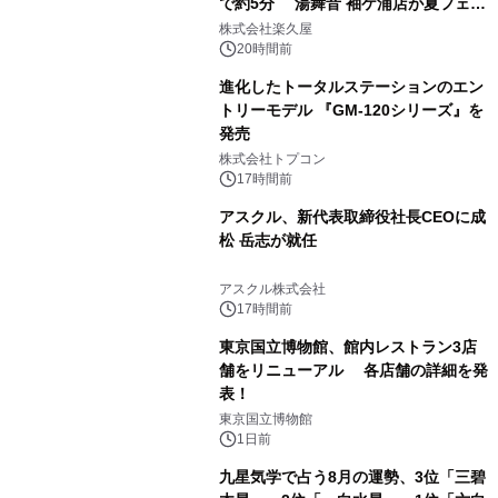
で約5分 湯舞音 袖ケ浦店が夏フェア
1
メニューを提供
株式会社楽久屋
20時間前
進化したトータルステーションのエン
トリーモデル 『GM-120シリーズ』を
発売
2
株式会社トプコン
17時間前
アスクル、新代表取締役社長CEOに成
松 岳志が就任
3
アスクル株式会社
17時間前
東京国立博物館、館内レストラン3店
舗をリニューアル 各店舗の詳細を発
表！
4
東京国立博物館
1日前
九星気学で占う8月の運勢、3位「三碧